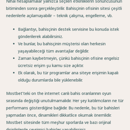
Nihai hesaplamalar yalnızca seçilen etkinliklerin sonuncusunun
bitiminden sonra gerçekleştirilir. Bahisçinin ofisinin sitesi çeşitli
nedenlerle açılamayabilir – teknik çalışma, engelleme, vb.
Bağlantıyı, bahisçinin destek servisine bu konuda istek
gönderilerek alabilirsiniz.
Ve bunlar, bu bahisçinin müşterisi olan herkesin
yaşayabileceği tüm avantajlar değildir.
Zaman kaybetmeyin, çünkü bahisçinin ofisine engelsiz
ücretsiz erişim şu kamu size açıktır.
Ek olarak, bu tür programlar ana siteye erişimin kapalı
olduğu durumlarda bile yüklenebilir.
Mostbet’teki on the internet canlı bahis oranlarının oyun
sırasında değiştiği unutulmamalıdır. Her şey katılımcıların ne tür
performans gösterdiğine bağlıdır. Bu nedenle, bu tür bahisleri
yapmadan önce, dinamikleri dikkatlice okumak önemlidir.
Mostbet sitesinde tüm meşhur sporlarda ve bazı orijinal
disiplinlerde çevrimiçi bahisler yapabilirsiniz.