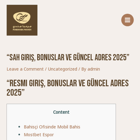
Skip
Post
MAIN
to
navigation
MENU
content
“Sah Giriş, Bonuslar Ve Güncel Adres 2025”
Leave a Comment
/
Uncategorized
/ By
admin
“Resmi Giriş, Bonuslar Ve Güncel Adres
2025”
Content
Bahisçi Ofisinde Mobil Bahis
Mostbet Espor