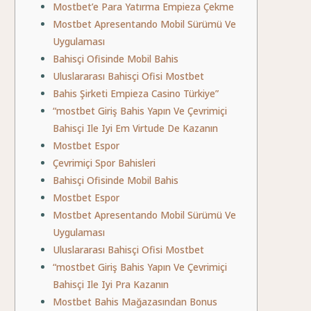
Mostbet’e Para Yatırma Empieza Çekme
Mostbet Apresentando Mobil Sürümü Ve
Uygulaması
Bahisçi Ofisinde Mobil Bahis
Uluslararası Bahisçi Ofisi Mostbet
Bahis Şirketi Empieza Casino Türkiye”
“mostbet Giriş Bahis Yapın Ve Çevrimiçi
Bahisçi Ile Iyi Em Virtude De Kazanın
Mostbet Espor
Çevrimiçi Spor Bahisleri
Bahisçi Ofisinde Mobil Bahis
Mostbet Espor
Mostbet Apresentando Mobil Sürümü Ve
Uygulaması
Uluslararası Bahisçi Ofisi Mostbet
“mostbet Giriş Bahis Yapın Ve Çevrimiçi
Bahisçi Ile Iyi Pra Kazanın
Mostbet Bahis Mağazasından Bonus