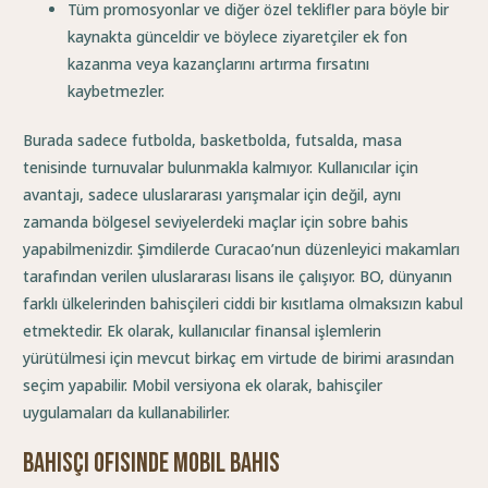
Tüm promosyonlar ve diğer özel teklifler para böyle bir
kaynakta günceldir ve böylece ziyaretçiler ek fon
kazanma veya kazançlarını artırma fırsatını
kaybetmezler.
Burada sadece futbolda, basketbolda, futsalda, masa
tenisinde turnuvalar bulunmakla kalmıyor. Kullanıcılar için
avantajı, sadece uluslararası yarışmalar için değil, aynı
zamanda bölgesel seviyelerdeki maçlar için sobre bahis
yapabilmenizdir. Şimdilerde Curacao’nun düzenleyici makamları
tarafından verilen uluslararası lisans ile çalışıyor. BO, dünyanın
farklı ülkelerinden bahisçileri ciddi bir kısıtlama olmaksızın kabul
etmektedir. Ek olarak, kullanıcılar finansal işlemlerin
yürütülmesi için mevcut birkaç em virtude de birimi arasından
seçim yapabilir. Mobil versiyona ek olarak, bahisçiler
uygulamaları da kullanabilirler.
Bahisçi Ofisinde Mobil Bahis