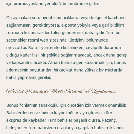
için promosyonların yer aldığı bölümümüze gidin.
Ortaya çıkan soru ayrıntılı bir açıklama veya belgesel kanıtların
sağlanmasını gerektiriyorsa, e-posta yoluyla veya geri bildirim
formunu kullanarak bir talep göndermek daha iyidir. Tüm bu
seçenekler resmî web sitesinde “İletişim” bölümünde
mevcuttur. Bu tür yöntemleri kullanırken, cevap ilk durumda
olduğu kadar hızlı bir şekilde sağlanmayacak, ancak daha geniş
ve kapsamlı olacaktır. Alınan bonusu geri kazanmak için, bonus
ödemesinin boyutundan birkaç kat daha yüksek bir miktarda
bahis yapmanız gerekir.
Mostbet Possuindo Mobil Sürümü Ve Uygulaması
Bonus fonlarının tahakkuku için önceden izin vermek önemlidir.
Bahislerden en az birinin kaybettiği ortaya çıkarsa, tüm
ekspres de kaybeder. Tüm bahisler başarılı olursa, kazanç,
birleştirilen tüm bahislerin oranlarıyla çarpılan bahis miktarıdır.