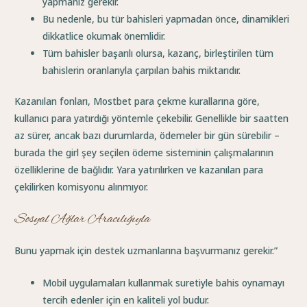
yapmanız gerekir.
Bu nedenle, bu tür bahisleri yapmadan önce, dinamikleri
dikkatlice okumak önemlidir.
Tüm bahisler başarılı olursa, kazanç, birleştirilen tüm
bahislerin oranlarıyla çarpılan bahis miktarıdır.
Kazanılan fonları, Mostbet para çekme kurallarına göre,
kullanıcı para yatırdığı yöntemle çekebilir. Genellikle bir saatten
az sürer, ancak bazı durumlarda, ödemeler bir gün sürebilir –
burada the girl şey seçilen ödeme sisteminin çalışmalarının
özelliklerine de bağlıdır. Yara yatırılırken ve kazanılan para
çekilirken komisyonu alınmıyor.
Sosyal Ağlar Aracılığıyla
Bunu yapmak için destek uzmanlarına başvurmanız gerekir.”
Mobil uygulamaları kullanmak suretiyle bahis oynamayı
tercih edenler için en kaliteli yol budur.