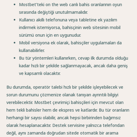
Mostbet’teki on the web canlı bahis oranlarının oyun
sırasında değiştiği unutulmamalıdır.
Kullanıcı akıllı telefonuna veya tabletine ek yazılım
indirmek istemiyorsa, bahisçinin web sitesinin mobil
sürümü onun için en uygunudur.
Mobil versiyona ek olarak, bahisçiler uygulamaları da
kullanabilirler.
Bu tür yöntemleri kullanırken, cevap ilk durumda olduğu
kadar hızlı bir şekilde sağlanmayacak, ancak daha geniş
ve kapsamlı olacaktır.
Bu durumda, operatör talebi hızlı bir şekilde işleyebilecek ve
sorun durumunu çözmenize olanak tanıyan ayrıntılı bilgiyi
verebilecektir. Mostbet çevrimiçi bahisçileri için mevcut olan
hem tekli bahisler hem de ekspres ve katlardır. Bu tür oranların
herhangi bir sayısı olabilir, ancak hepsi birbirinden bağımsız
olarak hesaplanacaktır. Destek servisine yalnızca telefondan
değil, aynı zamanda doğrudan sitede otomatik bir arama