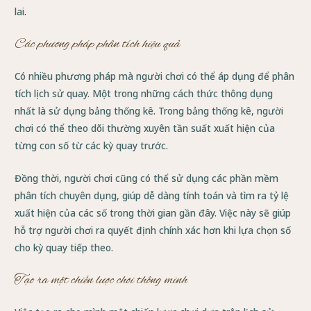
lai.
Các phương pháp phân tích hiệu quả
Có nhiều phương pháp mà người chơi có thể áp dụng để phân
tích lịch sử quay. Một trong những cách thức thông dụng
nhất là sử dụng bảng thống kê. Trong bảng thống kê, người
chơi có thể theo dõi thường xuyên tần suất xuất hiện của
từng con số từ các kỳ quay trước.
Đồng thời, người chơi cũng có thể sử dụng các phần mềm
phân tích chuyên dụng, giúp dễ dàng tính toán và tìm ra tỷ lệ
xuất hiện của các số trong thời gian gần đây. Việc này sẽ giúp
hỗ trợ người chơi ra quyết định chính xác hơn khi lựa chọn số
cho kỳ quay tiếp theo.
Tạo ra một chiến lược chơi thông minh