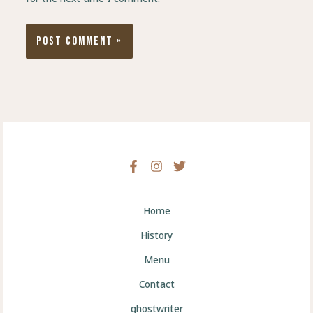
Home
History
Menu
Contact
ghostwriter