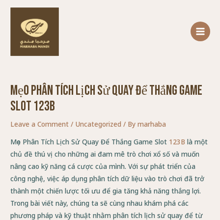
Skip
Post
MAIN
to
navigation
MENU
content
Mẹo Phân Tích Lịch Sử Quay Để Thắng Game
Slot 123B
Leave a Comment
/
Uncategorized
/ By
marhaba
Mẹo Phân Tích Lịch Sử Quay Để Thắng Game Slot
123B
là một
chủ đề thú vị cho những ai đam mê trò chơi xổ số và muốn
nâng cao kỹ năng cá cược của mình. Với sự phát triển của
công nghệ, việc áp dụng phân tích dữ liệu vào trò chơi đã trở
thành một chiến lược tối ưu để gia tăng khả năng thắng lợi.
Trong bài viết này, chúng ta sẽ cùng nhau khám phá các
phương pháp và kỹ thuật nhằm phân tích lịch sử quay để từ