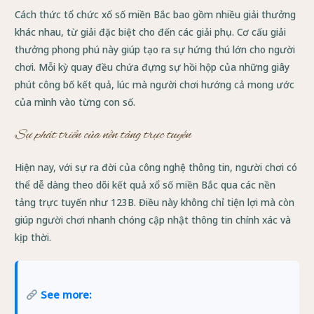
Cách thức tổ chức xổ số miền Bắc bao gồm nhiều giải thưởng
khác nhau, từ giải đặc biệt cho đến các giải phụ. Cơ cấu giải
thưởng phong phú này giúp tạo ra sự hứng thú lớn cho người
chơi. Mỗi kỳ quay đều chứa đựng sự hồi hộp của những giây
phút công bố kết quả, lúc mà người chơi hướng cả mong ước
của mình vào từng con số.
Sự phát triển của nền tảng trực tuyến
Hiện nay, với sự ra đời của công nghệ thông tin, người chơi có
thể dễ dàng theo dõi kết quả xổ số miền Bắc qua các nền
tảng trực tuyến như 123B. Điều này không chỉ tiện lợi mà còn
giúp người chơi nhanh chóng cập nhật thông tin chính xác và
kịp thời.
See more: