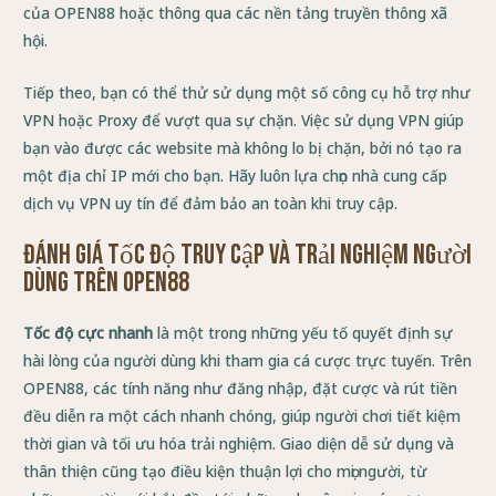
của OPEN88 hoặc thông qua các nền tảng truyền thông xã
hội.
Tiếp theo, bạn có thể thử sử dụng một số công cụ hỗ trợ như
VPN hoặc Proxy để vượt qua sự chặn. Việc sử dụng VPN giúp
bạn vào được các website mà không lo bị chặn, bởi nó tạo ra
một địa chỉ IP mới cho bạn. Hãy luôn lựa chọn nhà cung cấp
dịch vụ VPN uy tín để đảm bảo an toàn khi truy cập.
Đánh giá tốc độ truy cập và trải nghiệm người
dùng trên OPEN88
Tốc độ cực nhanh
là một trong những yếu tố quyết định sự
hài lòng của người dùng khi tham gia cá cược trực tuyến. Trên
OPEN88, các tính năng như đăng nhập, đặt cược và rút tiền
đều diễn ra một cách nhanh chóng, giúp người chơi tiết kiệm
thời gian và tối ưu hóa trải nghiệm. Giao diện dễ sử dụng và
thân thiện cũng tạo điều kiện thuận lợi cho mọi người, từ