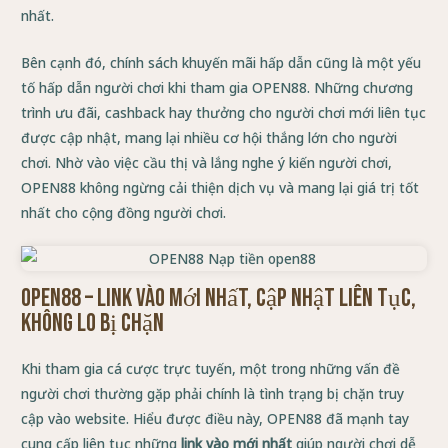
nhất.
Bên cạnh đó, chính sách khuyến mãi hấp dẫn cũng là một yếu
tố hấp dẫn người chơi khi tham gia OPEN88. Những chương
trình ưu đãi, cashback hay thưởng cho người chơi mới liên tục
được cập nhật, mang lại nhiều cơ hội thắng lớn cho người
chơi. Nhờ vào việc cầu thị và lắng nghe ý kiến người chơi,
OPEN88 không ngừng cải thiện dịch vụ và mang lại giá trị tốt
nhất cho cộng đồng người chơi.
OPEN88 – Link vào mới nhất, cập nhật liên tục,
không lo bị chặn
Khi tham gia cá cược trực tuyến, một trong những vấn đề
người chơi thường gặp phải chính là tình trạng bị chặn truy
cập vào website. Hiểu được điều này, OPEN88 đã mạnh tay
cung cấp liên tục những
link vào mới nhất
giúp người chơi dễ