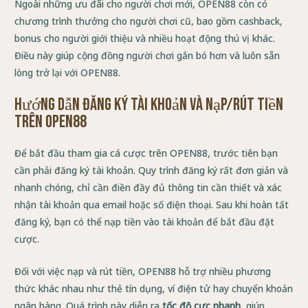
Ngoài những ưu đãi cho người chơi mới, OPEN88 còn có
chương trình thưởng cho người chơi cũ, bao gồm cashback,
bonus cho người giới thiệu và nhiều hoạt động thú vị khác.
Điều này giúp cộng đồng người chơi gắn bó hơn và luôn sẵn
lòng trở lại với OPEN88.
Hướng dẫn đăng ký tài khoản và nạp/rút tiền
trên OPEN88
Để bắt đầu tham gia cá cược trên OPEN88, trước tiên bạn
cần phải đăng ký tài khoản. Quy trình đăng ký rất đơn giản và
nhanh chóng, chỉ cần điền đầy đủ thông tin cần thiết và xác
nhận tài khoản qua email hoặc số điện thoại. Sau khi hoàn tất
đăng ký, bạn có thể nạp tiền vào tài khoản để bắt đầu đặt
cược.
Đối với việc nạp và rút tiền, OPEN88 hỗ trợ nhiều phương
thức khác nhau như thẻ tín dụng, ví điện tử hay chuyển khoản
ngân hàng. Quá trình này diễn ra
tốc độ cực nhanh
, giúp