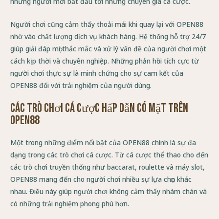
những người mới bắt đầu tới những chuyên gia cá cược.
Người chơi cũng cảm thấy thoải mái khi quay lại với OPEN88
nhờ vào chất lượng dịch vụ khách hàng. Hệ thống hỗ trợ 24/7
giúp giải đáp mọi thắc mắc và xử lý vấn đề của người chơi một
cách kịp thời và chuyên nghiệp. Những phản hồi tích cực từ
người chơi thực sự là minh chứng cho sự cam kết của
OPEN88 đối với trải nghiệm của người dùng.
Các trò chơi cá cược hấp dẫn có mặt trên
OPEN88
Một trong những điểm nổi bật của OPEN88 chính là sự đa
dạng trong các trò chơi cá cược. Từ cá cược thể thao cho đến
các trò chơi truyền thống như baccarat, roulette và máy slot,
OPEN88 mang đến cho người chơi nhiều sự lựa chọn khác
nhau. Điều này giúp người chơi không cảm thấy nhàm chán và
có những trải nghiệm phong phú hơn.