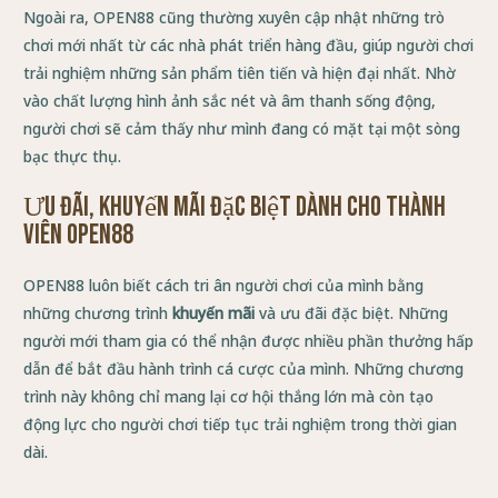
Ngoài ra, OPEN88 cũng thường xuyên cập nhật những trò
chơi mới nhất từ các nhà phát triển hàng đầu, giúp người chơi
trải nghiệm những sản phẩm tiên tiến và hiện đại nhất. Nhờ
vào chất lượng hình ảnh sắc nét và âm thanh sống động,
người chơi sẽ cảm thấy như mình đang có mặt tại một sòng
bạc thực thụ.
Ưu đãi, khuyến mãi đặc biệt dành cho thành
viên OPEN88
OPEN88 luôn biết cách tri ân người chơi của mình bằng
những chương trình
khuyến mãi
và ưu đãi đặc biệt. Những
người mới tham gia có thể nhận được nhiều phần thưởng hấp
dẫn để bắt đầu hành trình cá cược của mình. Những chương
trình này không chỉ mang lại cơ hội thắng lớn mà còn tạo
động lực cho người chơi tiếp tục trải nghiệm trong thời gian
dài.