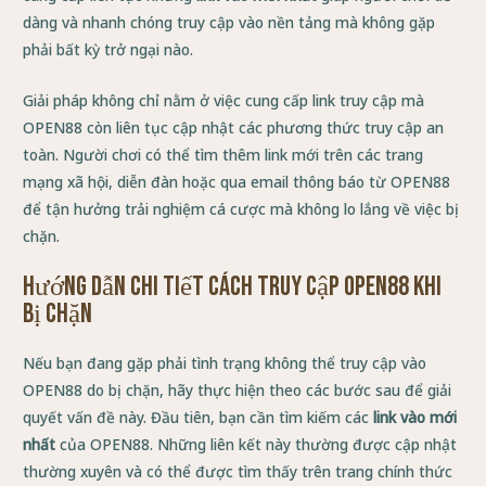
dàng và nhanh chóng truy cập vào nền tảng mà không gặp
phải bất kỳ trở ngại nào.
Giải pháp không chỉ nằm ở việc cung cấp link truy cập mà
OPEN88 còn liên tục cập nhật các phương thức truy cập an
toàn. Người chơi có thể tìm thêm link mới trên các trang
mạng xã hội, diễn đàn hoặc qua email thông báo từ OPEN88
để tận hưởng trải nghiệm cá cược mà không lo lắng về việc bị
chặn.
Hướng dẫn chi tiết cách truy cập OPEN88 khi
bị chặn
Nếu bạn đang gặp phải tình trạng không thể truy cập vào
OPEN88 do bị chặn, hãy thực hiện theo các bước sau để giải
quyết vấn đề này. Đầu tiên, bạn cần tìm kiếm các
link vào mới
nhất
của OPEN88. Những liên kết này thường được cập nhật
thường xuyên và có thể được tìm thấy trên trang chính thức