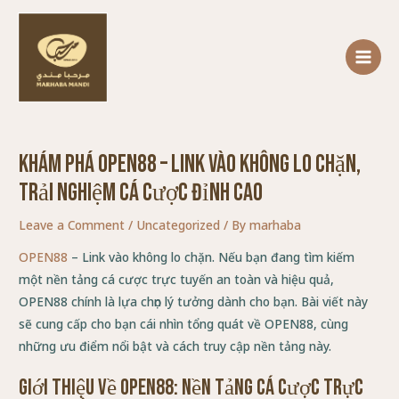
Skip
Post
MAIN
to
navigation
MENU
content
Khám Phá OPEN88 – Link vào không lo chặn,
Trải Nghiệm Cá Cược Đỉnh Cao
Leave a Comment
/
Uncategorized
/ By
marhaba
OPEN88
– Link vào không lo chặn. Nếu bạn đang tìm kiếm
một nền tảng cá cược trực tuyến an toàn và hiệu quả,
OPEN88 chính là lựa chọn lý tưởng dành cho bạn. Bài viết này
sẽ cung cấp cho bạn cái nhìn tổng quát về OPEN88, cùng
những ưu điểm nổi bật và cách truy cập nền tảng này.
Giới thiệu về OPEN88: Nền tảng cá cược trực