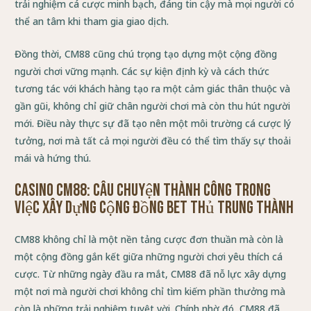
trải nghiệm cá cược minh bạch, đáng tin cậy mà mọi người có
thể an tâm khi tham gia giao dịch.
Đồng thời, CM88 cũng chú trọng tạo dựng một cộng đồng
người chơi vững mạnh. Các sự kiện định kỳ và cách thức
tương tác với khách hàng tạo ra một cảm giác thân thuộc và
gần gũi, không chỉ giữ chân người chơi mà còn thu hút người
mới. Điều này thực sự đã tạo nên một môi trường cá cược lý
tưởng, nơi mà tất cả mọi người đều có thể tìm thấy sự thoải
mái và hứng thú.
Casino CM88: Câu Chuyện Thành Công Trong
Việc Xây Dựng Cộng Đồng Bet Thủ Trung Thành
CM88 không chỉ là một nền tảng cược đơn thuần mà còn là
một cộng đồng gắn kết giữa những người chơi yêu thích cá
cược. Từ những ngày đầu ra mắt, CM88 đã nỗ lực xây dựng
một nơi mà người chơi không chỉ tìm kiếm phần thưởng mà
còn là những trải nghiệm tuyệt vời. Chính nhờ đó, CM88 đã