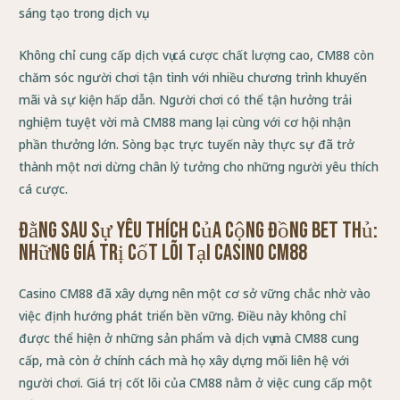
sáng tạo trong dịch vụ.
Không chỉ cung cấp dịch vụ cá cược chất lượng cao, CM88 còn
chăm sóc người chơi tận tình với nhiều chương trình khuyến
mãi và sự kiện hấp dẫn. Người chơi có thể tận hưởng trải
nghiệm tuyệt vời mà CM88 mang lại cùng với cơ hội nhận
phần thưởng lớn. Sòng bạc trực tuyến này thực sự đã trở
thành một nơi dừng chân lý tưởng cho những người yêu thích
cá cược.
Đằng Sau Sự Yêu Thích Của Cộng Đồng Bet Thủ:
Những Giá Trị Cốt Lõi Tại Casino CM88
Casino CM88 đã xây dựng nên một cơ sở vững chắc nhờ vào
việc định hướng phát triển bền vững. Điều này không chỉ
được thể hiện ở những sản phẩm và dịch vụ mà CM88 cung
cấp, mà còn ở chính cách mà họ xây dựng mối liên hệ với
người chơi. Giá trị cốt lõi của CM88 nằm ở việc cung cấp một