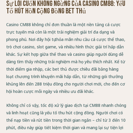
Sự Lôi Cuốn Không Ngừng Của Casino CM88: Yếu
Tố Hút Hồn Cộng Đồng Bet Thủ
Casino CM88 không chỉ đơn thuần là một nền tảng cá cược
trực tuyến mà còn là một trải nghiệm giải trí đa dạng và
phong phú. Nơi đây hội tụ thỏa mãn nhu cầu cá cược thể thao,
trò chơi casino, slot game, và nhiều hình thức giải trí hấp dẫn
khác. Sự kết hợp giữa thể thao và casino giúp người dùng dễ
dàng tìm thấy những trải nghiệm mà họ yêu thích nhất. Kể từ
thời điểm gia nhập, các bet thủ được chiêu đãi bằng hàng
loạt chương trình khuyến mãi hấp dẫn, từ những gói thưởng
khủng lên đến 288 triệu đồng cho người chơi mới, cho đến cơ
hội hoàn cược mỗi ngày và nhiều ưu đãi khác.
Không chỉ có vậy, tốc độ xử lý giao dịch tại CM88 nhanh chóng
và linh hoạt cũng là yếu tố thu hút cộng đồng. Người chơi có
thể nạp tiền và rút tiền trong thời gian ngắn – chỉ từ 3 đến 10
phút, điều này giúp tiết kiệm thời gian và mang lại sự tiện lợi