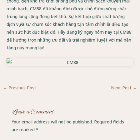
chóng, đến kho trò chơi phong phú và chính sách khuyến mãi
minh bạch, CM88 đã khẳng định được chỗ đứng vững chắc
trong lòng cộng đồng bet thủ. Sự kết hợp giữa chất lượng
dịch vụ và sự chăm sóc khách hàng tận tâm chính là điều tạo
nên sức hút đặc biệt đó. Hãy đăng ký ngay hôm nay tại CM88
để hưởng trọn những ưu đãi và trải nghiệm tuyệt vời mà nền
tảng này mang lại!
←
Previous Post
Next Post
→
Leave a Comment
Your email address will not be published.
Required fields
are marked
*