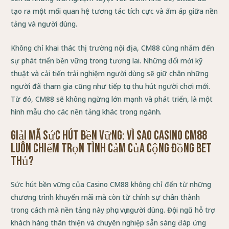
tạo ra một mối quan hệ tương tác tích cực và ấm áp giữa nền
tảng và người dùng.
Không chỉ khai thác thị trường nội địa, CM88 cũng nhắm đến
sự phát triển bền vững trong tương lai. Những đổi mới kỹ
thuật và cải tiến trải nghiệm người dùng sẽ giữ chân những
người đã tham gia cũng như tiếp tục thu hút người chơi mới.
Từ đó, CM88 sẽ không ngừng lớn mạnh và phát triển, là một
hình mẫu cho các nền tảng khác trong ngành.
Giải Mã Sức Hút Bền Vững: Vì Sao Casino CM88
Luôn Chiếm Trọn Tình Cảm Của Cộng Đồng Bet
Thủ?
Sức hút bền vững của Casino CM88 không chỉ đến từ những
chương trình khuyến mãi mà còn từ chính sự chân thành
trong cách mà nền tảng này phục vụ người dùng. Đội ngũ hỗ trợ
khách hàng thân thiện và chuyên nghiệp sẵn sàng đáp ứng