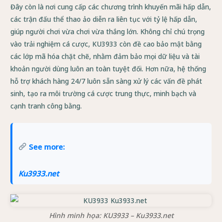
Đây còn là nơi cung cấp các chương trình khuyến mãi hấp dẫn,
các trận đấu thể thao ảo diễn ra liên tục với tỷ lệ hấp dẫn,
giúp người chơi vừa chơi vừa thắng lớn. Không chỉ chú trọng
vào trải nghiệm cá cược, KU3933 còn đề cao bảo mật bằng
các lớp mã hóa chặt chẽ, nhằm đảm bảo mọi dữ liệu và tài
khoản người dùng luôn an toàn tuyệt đối. Hơn nữa, hệ thống
hỗ trợ khách hàng 24/7 luôn sẵn sàng xử lý các vấn đề phát
sinh, tạo ra môi trường cá cược trung thực, minh bạch và
cạnh tranh công bằng.
See more:
Ku3933.net
Hình minh họa: KU3933 – Ku3933.net