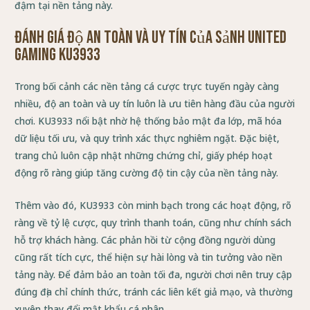
đậm tại nền tảng này.
Đánh Giá Độ An Toàn và Uy Tín Của Sảnh United
Gaming KU3933
Trong bối cảnh các nền tảng cá cược trực tuyến ngày càng
nhiều, độ an toàn và uy tín luôn là ưu tiên hàng đầu của người
chơi. KU3933 nổi bật nhờ hệ thống bảo mật đa lớp, mã hóa
dữ liệu tối ưu, và quy trình xác thực nghiêm ngặt. Đặc biệt,
trang chủ luôn cập nhật những chứng chỉ, giấy phép hoạt
động rõ ràng giúp tăng cường độ tin cậy của nền tảng này.
Thêm vào đó, KU3933 còn minh bạch trong các hoạt động, rõ
ràng về tỷ lệ cược, quy trình thanh toán, cũng như chính sách
hỗ trợ khách hàng. Các phản hồi từ cộng đồng người dùng
cũng rất tích cực, thể hiện sự hài lòng và tin tưởng vào nền
tảng này. Để đảm bảo an toàn tối đa, người chơi nên truy cập
đúng địa chỉ chính thức, tránh các liên kết giả mạo, và thường
xuyên thay đổi mật khẩu cá nhân.