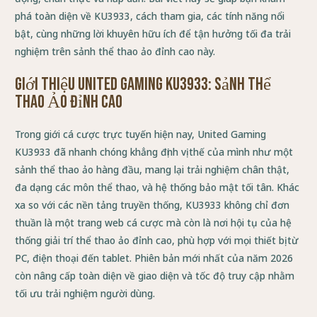
phá toàn diện về KU3933, cách tham gia, các tính năng nổi
bật, cùng những lời khuyên hữu ích để tận hưởng tối đa trải
nghiệm trên sảnh thể thao ảo đỉnh cao này.
Giới thiệu United Gaming KU3933: Sảnh Thể
Thao Ảo Đỉnh Cao
Trong giới cá cược trực tuyến hiện nay, United Gaming
KU3933 đã nhanh chóng khẳng định vị thế của mình như một
sảnh thể thao ảo hàng đầu, mang lại trải nghiệm chân thật,
đa dạng các môn thể thao, và hệ thống bảo mật tối tân. Khác
xa so với các nền tảng truyền thống, KU3933 không chỉ đơn
thuần là một trang web cá cược mà còn là nơi hội tụ của hệ
thống giải trí thể thao ảo đỉnh cao, phù hợp với mọi thiết bị từ
PC, điện thoại đến tablet. Phiên bản mới nhất của năm 2026
còn nâng cấp toàn diện về giao diện và tốc độ truy cập nhằm
tối ưu trải nghiệm người dùng.