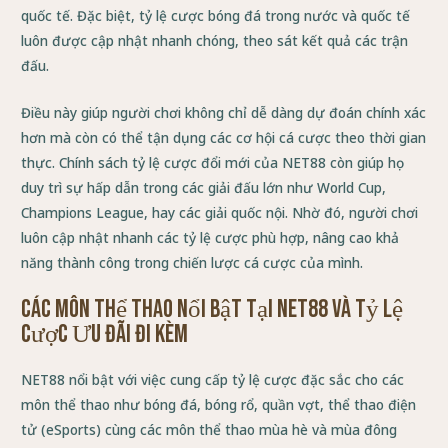
quốc tế. Đặc biệt, tỷ lệ cược bóng đá trong nước và quốc tế
luôn được cập nhật nhanh chóng, theo sát kết quả các trận
đấu.
Điều này giúp người chơi không chỉ dễ dàng dự đoán chính xác
hơn mà còn có thể tận dụng các cơ hội cá cược theo thời gian
thực. Chính sách tỷ lệ cược đổi mới của NET88 còn giúp họ
duy trì sự hấp dẫn trong các giải đấu lớn như World Cup,
Champions League, hay các giải quốc nội. Nhờ đó, người chơi
luôn cập nhật nhanh các tỷ lệ cược phù hợp, nâng cao khả
năng thành công trong chiến lược cá cược của mình.
Các Môn Thể Thao Nổi Bật tại NET88 và Tỷ Lệ
Cược Ưu Đãi Đi Kèm
NET88 nổi bật với việc cung cấp tỷ lệ cược đặc sắc cho các
môn thể thao như bóng đá, bóng rổ, quần vợt, thể thao điện
tử (eSports) cùng các môn thể thao mùa hè và mùa đông