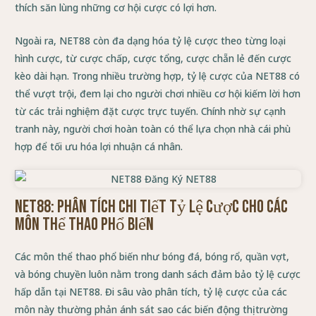
thích săn lùng những cơ hội cược có lợi hơn.
Ngoài ra, NET88 còn đa dạng hóa tỷ lệ cược theo từng loại
hình cược, từ cược chấp, cược tổng, cược chẵn lẻ đến cược
kèo dài hạn. Trong nhiều trường hợp, tỷ lệ cược của NET88 có
thể vượt trội, đem lại cho người chơi nhiều cơ hội kiếm lời hơn
từ các trải nghiệm đặt cược trực tuyến. Chính nhờ sự cạnh
tranh này, người chơi hoàn toàn có thể lựa chọn nhà cái phù
hợp để tối ưu hóa lợi nhuận cá nhân.
NET88: Phân Tích Chi Tiết Tỷ Lệ Cược cho Các
Môn Thể Thao Phổ Biến
Các môn thể thao phổ biến như bóng đá, bóng rổ, quần vợt,
và bóng chuyền luôn nằm trong danh sách đảm bảo tỷ lệ cược
hấp dẫn tại NET88. Đi sâu vào phân tích, tỷ lệ cược của các
môn này thường phản ánh sát sao các biến động thị trường