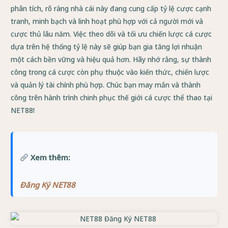
phân tích, rõ ràng nhà cái này đang cung cấp tỷ lệ cược cạnh
tranh, minh bạch và linh hoạt phù hợp với cả người mới và
cược thủ lâu năm. Việc theo dõi và tối ưu chiến lược cá cược
dựa trên hệ thống tỷ lệ này sẽ giúp bạn gia tăng lợi nhuận
một cách bền vững và hiệu quả hơn. Hãy nhớ rằng, sự thành
công trong cá cược còn phụ thuộc vào kiến thức, chiến lược
và quản lý tài chính phù hợp. Chúc bạn may mắn và thành
công trên hành trình chinh phục thế giới cá cược thể thao tại
NET88!
Xem thêm:
Đăng Ký NET88