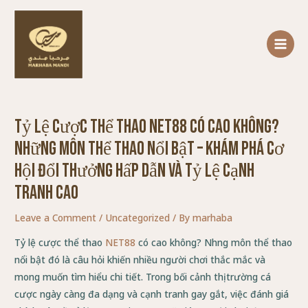
Skip
Post
MAIN
to
navigation
MENU
content
Tỷ lệ cược thể thao NET88 có cao không?
Những môn thể thao nổi bật – Khám phá cơ
hội đổi thưởng hấp dẫn và tỷ lệ cạnh
tranh cao
Leave a Comment
/
Uncategorized
/ By
marhaba
Tỷ lệ cược thể thao
NET88
có cao không? Nhng môn thể thao
nổi bật đó là câu hỏi khiến nhiều người chơi thắc mắc và
mong muốn tìm hiểu chi tiết. Trong bối cảnh thị trường cá
cược ngày càng đa dạng và cạnh tranh gay gắt, việc đánh giá