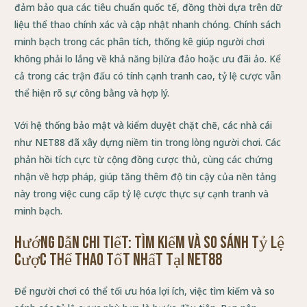
đảm bảo qua các tiêu chuẩn quốc tế, đồng thời dựa trên dữ
liệu thể thao chính xác và cập nhật nhanh chóng. Chính sách
minh bạch trong các phân tích, thống kê giúp người chơi
không phải lo lắng về khả năng bị lừa đảo hoặc ưu đãi ảo. Kể
cả trong các trận đấu có tính cạnh tranh cao, tỷ lệ cược vẫn
thể hiện rõ sự công bằng và hợp lý.
Với hệ thống bảo mật và kiểm duyệt chặt chẽ, các nhà cái
như NET88 đã xây dựng niềm tin trong lòng người chơi. Các
phản hồi tích cực từ cộng đồng cược thủ, cùng các chứng
nhận về hợp pháp, giúp tăng thêm độ tin cậy của nền tảng
này trong việc cung cấp tỷ lệ cược thực sự cạnh tranh và
minh bạch.
Hướng Dẫn Chi Tiết: Tìm Kiếm và So Sánh Tỷ Lệ
Cược Thể Thao Tốt Nhất tại NET88
Để người chơi có thể tối ưu hóa lợi ích, việc tìm kiếm và so