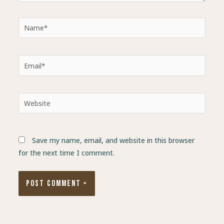
Name*
Email*
Website
Save my name, email, and website in this browser
for the next time I comment.