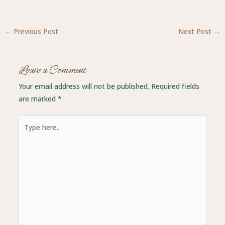
←
Previous Post
Next Post
→
Leave a Comment
Your email address will not be published.
Required fields
are marked
*
Type
here..