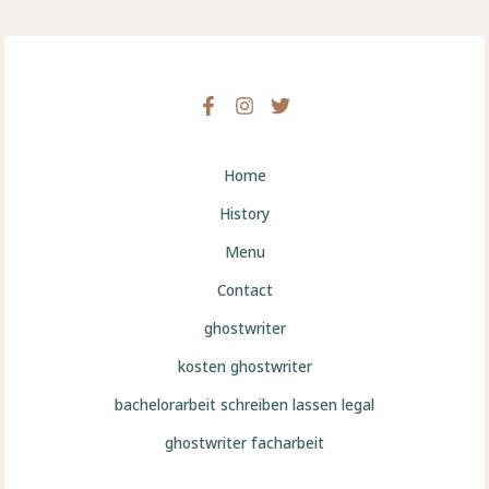
Home
History
Menu
Contact
ghostwriter
kosten ghostwriter
bachelorarbeit schreiben lassen legal
ghostwriter facharbeit