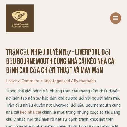
Skip
Post
MAIN
to
navigation
MENU
content
Trận cầu nhiều duyên nợ – Liverpool đối
đầu Bournemouth cùng nhà cái kèo nhà cái
Đỉnh cao của chiến thuật và may mắn
Leave a Comment
/
Uncategorized
/ By
marhaba
Trong thế giới bóng đá, những trận cầu mang tính chất duyên
nợ luôn tạo nên sự hấp dẫn khó cưỡng đối với người hâm mộ.
Trận cầu nhiều duyên nợ: Liverpool đối đầu Bournemouth cùng
nhà cái
kèo nhà cái
chính là một trong những cuộc so tài đáng
chú ý nhất, nơi thể hiện rõ nét sự cạnh tranh khốc liệt trên
sân cỏ và khám phá những chiến thuật tinh tế qua từng tỷ lệ