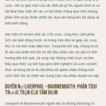
cược. Với sự góp mặt của các nhà cái uy tín, người chơi có cơ
hội khai thác triệt để các cơ hội chiến thắng dựa trên những
phân tích và dự đoán chính xác dựa vào bảng kèo đa dạng và
luôn biến động.
Việc hiểu rõ về kèo nhà cái, tỉ lệ cược, cũng như cách phân
tích các biến động trước và trong trận đấu sẽ giúp các cược
thủ có cái nhìn toàn diện hơn. Trong bài viết này, chúng ta sẽ
đi sâu vào phân tích lịch sử đối đầu, khảo sát các yếu tố ảnh
hưởng đến kết quả, và cung cấp những chiến lược soi kèo
hiệu quả nhất. Sự kết hợp giữa kinh nghiệm cá cược và kiến
thức về bóng đá sẽ là chìa khóa để giành chiến thắng một
cách tỉnh táo và chính xác trong trận cầu nhiều duyên nợ này.
Duyên nợ Liverpool – Bournemouth: Phân tích
trước trận cầu tâm điểm
Liverpool và Bournemouth ngoài việc là những đội bóng có