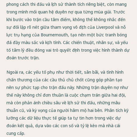
phong cách thi đấu và lịch sử thành tích riêng biệt, còn mang
trong mình mối quan hệ duyên nợ qua từng mùa giải. Trước
khi bước vào trận cầu tâm điểm, không thể không nhắc đến
sự đối lập rõ nét giữa tham vọng vô địch của Liverpool và nỗ
lực trụ hạng của Bournemouth, tạo nên một bức tranh bóng
đá đầy màu sắc và kịch tính. Các chiến thuật, nhân sự, và yếu
tố tâm lý đều đóng vai trò quyết định trong việc hình thành dự
đoán trước trận.
Ngoài ra, các yếu tố phụ như thời tiết, sân bãi, và tình hình
chấn thương của các cầu thủ chủ chốt cũng góp phần tạo
nên sự phức tạp cho trận đấu này. Những trận duyên nợ như
thế này không chỉ đơn thuần là cuộc chạm trán giữa hai đội,
mà còn phản ánh chiều sâu về lịch sử thi đấu, những mâu
thuẫn cũ, và kỳ vọng của người hâm mộ hai bên. Phân tích kỹ
lưỡng các dữ liệu thực tế giúp ta tự tin hơn trong việc dự
đoán kết quả, dựa vào các con số và tỷ lệ kèo mà nhà cái
cung cấp.