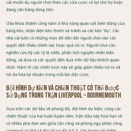
cái muốn dụ người chơi theo các cửa cược có lợi cho họ hoặc
đang cân bằng dòng tiền.
Chìa khóa thành công nằm ở khả năng quan sát biến động của
bảng kèo, nhận diện kèo thơm và tránh xa các kèo “dụ”. Các
nhà cái luôn có những mẹo để dẫn dắt người chơi vào các
quyết định thiếu chính xác hoặc quá rủi ro. Người chơi cần
nghiên cứu kỹ các tỷ lệ odds, phân tích nguyên nhân biến
động, và đưa ra các quyết định dựa trên dữ liệu khách quan
nhất. Nắm rõ các chiến lược này sẽ giúp giảm thiểu rủi ro và
tối đa hóa lợi nhuận trong mỗi lần đặt cược.
Đội hình dự kiến và chiến thuật có thể được
sử dụng trong trận Liverpool – Bournemouth
Dựa trên các dữ liệu về phong độ, đội hình dự kiến, cùng các
chiến thuật của hai huấn luyện viên, trận đấu này hứa hẹn sẽ
có nhiều pha đan xen giữa tấn công và phòng ngự phản công.
Liverpool có thể sẽ duy trì sơ đồ 4-3-3, tập trung vào kiểm