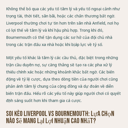
Không thể bỏ qua các yếu tố tâm lý và yếu tố ngoại cảnh như
trọng tài, thời tiết, sân bãi, hoặc các chấn thương bất ngờ.
Liverpool thường chơi tự tin hơn trên sân nhà Anfield, nơi họ
có lợi thế về tâm lý và khí hậu phù hợp. Trong khi đó,
Bournemouth có thể tận dụng các sơ hở của đội chủ nhà
trong các trận đấu xa nhà hoặc khi bị áp lực về tỷ số.
Một yếu tố khác là tâm lý các cầu thủ, đặc biệt trong những
trận cầu duyên nợ, sự căng thẳng sẽ tạo ra các pha xử lý
thiếu chính xác hoặc những khoảnh khắc bất ngờ. Các biến
động về tỷ lệ cược, dựa theo dòng tiền của người chơi cũng
phản ánh tâm lý chung của cộng đồng và dự đoán về diễn
biến trận đấu. Hiểu rõ các yếu tố này giúp người chơi có quyết
định sáng suốt hơn khi tham gia cá cược.
Soi kèo Liverpool vs Bournemouth: Lựa chọn
nào sẽ mang lại lợi nhuận cao nhất?