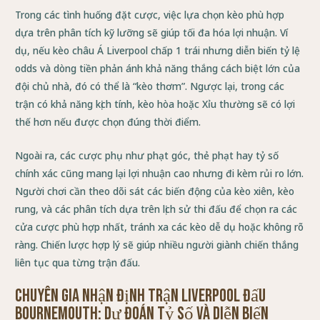
Trong các tình huống đặt cược, việc lựa chọn kèo phù hợp
dựa trên phân tích kỹ lưỡng sẽ giúp tối đa hóa lợi nhuận. Ví
dụ, nếu kèo châu Á Liverpool chấp 1 trái nhưng diễn biến tỷ lệ
odds và dòng tiền phản ánh khả năng thắng cách biệt lớn của
đội chủ nhà, đó có thể là “kèo thơm”. Ngược lại, trong các
trận có khả năng kịch tính, kèo hòa hoặc Xỉu thường sẽ có lợi
thế hơn nếu được chọn đúng thời điểm.
Ngoài ra, các cược phụ như phạt góc, thẻ phạt hay tỷ số
chính xác cũng mang lại lợi nhuận cao nhưng đi kèm rủi ro lớn.
Người chơi cần theo dõi sát các biến động của kèo xiên, kèo
rung, và các phân tích dựa trên lịch sử thi đấu để chọn ra các
cửa cược phù hợp nhất, tránh xa các kèo dễ dụ hoặc không rõ
ràng. Chiến lược hợp lý sẽ giúp nhiều người giành chiến thắng
liên tục qua từng trận đấu.
Chuyên gia nhận định trận Liverpool đấu
Bournemouth: Dự đoán tỷ số và diễn biến