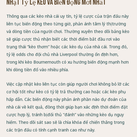
nhật tỷ lệ kèo và biến động mới nhất
Thông qua các kèo nhà cái uy tín, tỷ lệ cược của trận đấu này
liên tục biến động theo từng giờ, phản ánh tâm lý thị trường
và dòng tiền của người chơi. Thường xuyên theo dõi bảng kèo
sẽ giúp cược thủ nhận biết các thời điểm bắt đầu rơi vào
trạng thái “kèo thơm” hoặc các kèo dụ của nhà cái. Trong đó,
tỷ lệ odds cho đội chủ nhà Liverpool thường ổn định hơn,
trong khi kèo Bournemouth có xu hướng biến động mạnh hơn
khi dòng tiền đổ vào nhiều phía.
Việc cập nhật kèo liên tục còn giúp người chơi không bỏ lỡ các
cơ hội tốt như kèo có tỷ lệ trả thưởng cao hoặc các kèo phụ
hấp dẫn. Các biến động này phản ánh phần nào dự đoán của
nhà cái về kết quả, đồng thời giúp bạn xác định thời điểm đặt
cược hợp lý, tránh bị đối thủ “đánh” vào những kèo dụ nguy
hiểm. Theo dõi sát sao sẽ là chìa khóa để chiến thắng trong
các trận đấu có tính cạnh tranh cao như này.