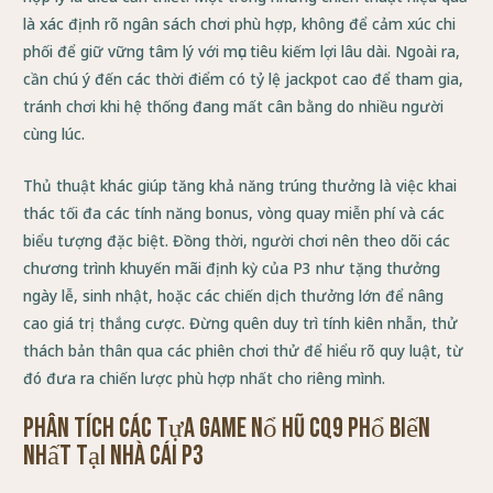
là xác định rõ ngân sách chơi phù hợp, không để cảm xúc chi
phối để giữ vững tâm lý với mục tiêu kiếm lợi lâu dài. Ngoài ra,
cần chú ý đến các thời điểm có tỷ lệ jackpot cao để tham gia,
tránh chơi khi hệ thống đang mất cân bằng do nhiều người
cùng lúc.
Thủ thuật khác giúp tăng khả năng trúng thưởng là việc khai
thác tối đa các tính năng bonus, vòng quay miễn phí và các
biểu tượng đặc biệt. Đồng thời, người chơi nên theo dõi các
chương trình khuyến mãi định kỳ của P3 như tặng thưởng
ngày lễ, sinh nhật, hoặc các chiến dịch thưởng lớn để nâng
cao giá trị thắng cược. Đừng quên duy trì tính kiên nhẫn, thử
thách bản thân qua các phiên chơi thử để hiểu rõ quy luật, từ
đó đưa ra chiến lược phù hợp nhất cho riêng mình.
Phân tích các tựa game nổ hũ CQ9 phổ biến
nhất tại nhà cái P3