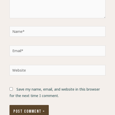
Name*
Email*
Website
Save my name, email, and website in this browser
for the next time I comment.