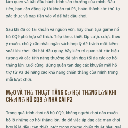
làm quen và bắt đầu hành trình săn thưởng của mình. Đầu
tiên, bạn cần đăng ký tài khoản tại P3, hoàn thành các thủ tục
xác thực và nạp tiền vào ví để bắt đầu chơi.
Sau khi đã có tài khoản và nguồn vốn, hãy chọn tựa game nổ
hũ CQ9 phù hợp sở thích. Tiếp theo, thiết lập cược cược theo
ý muốn, chú ý cân nhắc ngân sách hợp lý để tránh mất kiểm
soát khi chơi. Khi bắt đầu quay, hãy kiên trì quan sát các biểu
tượng và các tính năng thưởng để tận dụng tối đa các cơ hội
thắng lớn. Cuối cùng, đừng quên tận dụng các khuyến mãi hỗ
trợ từ P3 để nâng cao khả năng chiến thắng của mình trong
mỗi lượt chơi.
Mẹo và thủ thuật tăng cơ hội thắng lớn khi
chơi nổ hũ CQ9 ở nhà cái P3
Trong quá trình chơi nổ hũ CQ9, không người chơi nào muốn
bỏ lỡ những cơ hội thắng lớn, do đó việc áp dụng các mẹo chơi
hợp lý là điều cần thiết. Một trong những chiến thuật hiệu quả