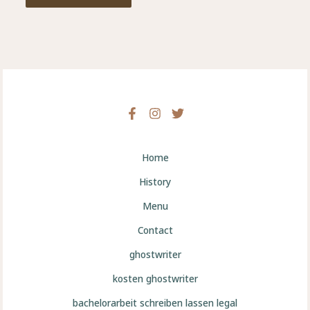
Home
History
Menu
Contact
ghostwriter
kosten ghostwriter
bachelorarbeit schreiben lassen legal