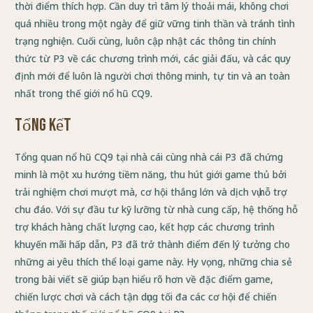
thời điểm thích hợp. Cần duy trì tâm lý thoải mái, không chơi
quá nhiều trong một ngày để giữ vững tinh thần và tránh tình
trạng nghiện. Cuối cùng, luôn cập nhật các thông tin chính
thức từ P3 về các chương trình mới, các giải đấu, và các quy
định mới để luôn là người chơi thông minh, tự tin và an toàn
nhất trong thế giới nổ hũ CQ9.
Tổng kết
Tổng quan nổ hũ CQ9 tại nhà cái cùng nhà cái P3 đã chứng
minh là một xu hướng tiềm năng, thu hút giới game thủ bởi
trải nghiệm chơi mượt mà, cơ hội thắng lớn và dịch vụ hỗ trợ
chu đáo. Với sự đầu tư kỹ lưỡng từ nhà cung cấp, hệ thống hỗ
trợ khách hàng chất lượng cao, kết hợp các chương trình
khuyến mãi hấp dẫn, P3 đã trở thành điểm đến lý tưởng cho
những ai yêu thích thể loại game này. Hy vọng, những chia sẻ
trong bài viết sẽ giúp bạn hiểu rõ hơn về đặc điểm game,
chiến lược chơi và cách tận dụng tối đa các cơ hội để chiến