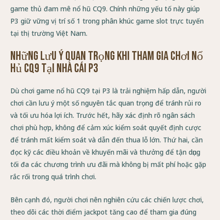
game thủ đam mê nổ hũ CQ9. Chính những yếu tố này giúp
P3 giữ vững vị trí số 1 trong phân khúc game slot trực tuyến
tại thị trường Việt Nam.
Những lưu ý quan trọng khi tham gia chơi nổ
hủ CQ9 tại nhà cái P3
Dù chơi game nổ hũ CQ9 tại P3 là trải nghiệm hấp dẫn, người
chơi cần lưu ý một số nguyên tắc quan trọng để tránh rủi ro
và tối ưu hóa lợi ích. Trước hết, hãy xác định rõ ngân sách
chơi phù hợp, không để cảm xúc kiểm soát quyết định cược
để tránh mất kiểm soát và dẫn đến thua lỗ lớn. Thứ hai, cần
đọc kỹ các điều khoản về khuyến mãi và thưởng để tận dụng
tối đa các chương trình ưu đãi mà không bị mất phí hoặc gặp
rắc rối trong quá trình chơi.
Bên cạnh đó, người chơi nên nghiên cứu các chiến lược chơi,
theo dõi các thời điểm jackpot tăng cao để tham gia đúng