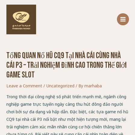
Skip
Post
MAIN
to
navigation
MENU
content
Tổng quan nổ hũ cq9 tại nhà cái cùng nhà
cái P3 – Trải Nghiệm Đỉnh Cao Trong Thế Giới
Game Slot
Leave a Comment
/
Uncategorized
/ By
marhaba
Trong thời đại công nghệ số phát triển mạnh mẽ, ngành công
nghiệp game trực tuyến ngày càng thu hút đông đảo người
chơi bởi sự đa dạng và hấp dẫn. Đặc biệt, các tựa game nổ hũ
CQ9 tại nhà cái P3 nổi bật như một hiện tượng mới, mang lại
trải nghiệm cảm xúc mãn nhãn cùng cơ hội chiến thắng lớn
chưa từng có. Bài viết này sẽ cung cấp cái nhìn toàn diện về