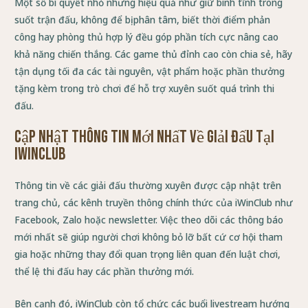
Một số bí quyết nhỏ nhưng hiệu quả như giữ bình tĩnh trong
suốt trận đấu, không để bị phân tâm, biết thời điểm phản
công hay phòng thủ hợp lý đều góp phần tích cực nâng cao
khả năng chiến thắng. Các game thủ đỉnh cao còn chia sẻ, hãy
tận dụng tối đa các tài nguyên, vật phẩm hoặc phần thưởng
tặng kèm trong trò chơi để hỗ trợ xuyên suốt quá trình thi
đấu.
Cập nhật thông tin mới nhất về giải đấu tại
iWinClub
Thông tin về các giải đấu thường xuyên được cập nhật trên
trang chủ, các kênh truyền thông chính thức của iWinClub như
Facebook, Zalo hoặc newsletter. Việc theo dõi các thông báo
mới nhất sẽ giúp người chơi không bỏ lỡ bất cứ cơ hội tham
gia hoặc những thay đổi quan trọng liên quan đến luật chơi,
thể lệ thi đấu hay các phần thưởng mới.
Bên cạnh đó, iWinClub còn tổ chức các buổi livestream hướng