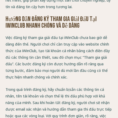
hết mình, góp phần xây dựng một sân chơi chuyên nghiệp, uy
tín và đáng tin cậy hơn trong tương lai.
Hướng dẫn đăng ký tham gia giải đấu tại
iWinClub nhanh chóng và dễ dàng
Việc đăng ký tham gia giải đấu tại iWinClub chưa bao giờ dễ
dàng đến thế. Người chơi chỉ cần truy cập vào website chính
thức của iWinClub, tạo tài khoản cá nhân bằng cách điền đầy
đủ các thông tin cần thiết, sau đó chọn mục “Tham gia giải
đấu”. Các bước đăng ký còn được hướng dẫn rõ ràng qua
từng bước, đảm bảo mọi người dù mới lần đầu cũng có thể
thực hiện nhanh chóng và chính xác.
Trong quá trình đăng ký, hãy chuẩn bị sẵn các thông tin cá
nhân, tên tài khoản và chọn thể lệ thi đấu phù hợp với khả
năng của mình. Sau khi hoàn tất đăng ký, người chơi sẽ nhận
được email xác nhận và hướng dẫn tham gia thi đấu trực tiếp
hoặc qua các vòng loại. Với quy trình đơn giản, rõ ràng, việc