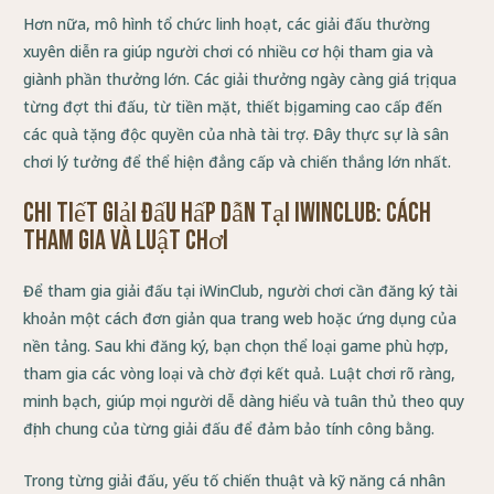
Hơn nữa, mô hình tổ chức linh hoạt, các giải đấu thường
xuyên diễn ra giúp người chơi có nhiều cơ hội tham gia và
giành phần thưởng lớn. Các giải thưởng ngày càng giá trị qua
từng đợt thi đấu, từ tiền mặt, thiết bị gaming cao cấp đến
các quà tặng độc quyền của nhà tài trợ. Đây thực sự là sân
chơi lý tưởng để thể hiện đẳng cấp và chiến thắng lớn nhất.
Chi tiết giải đấu hấp dẫn tại iWinClub: Cách
tham gia và luật chơi
Để tham gia giải đấu tại iWinClub, người chơi cần đăng ký tài
khoản một cách đơn giản qua trang web hoặc ứng dụng của
nền tảng. Sau khi đăng ký, bạn chọn thể loại game phù hợp,
tham gia các vòng loại và chờ đợi kết quả. Luật chơi rõ ràng,
minh bạch, giúp mọi người dễ dàng hiểu và tuân thủ theo quy
định chung của từng giải đấu để đảm bảo tính công bằng.
Trong từng giải đấu, yếu tố chiến thuật và kỹ năng cá nhân