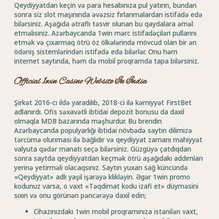
Qeydiyyatdan keçin və para hesabınıza pul yatırın, bundan
sonra siz slot maşınında əvəzsiz fırlanmalardan istifadə edə
bilərsiniz. Aşağıda ətraflı təsvir olunan bu qaydalara əməl
etməlisiniz. Azərbaycanda 1win mərc istifadəçiləri pullarını
etmək və çıxarmaq ötrü öz ölkələrində mövcud olan bir ən
ödəniş sistemlərindən istifadə edə bilərlər. Onu həm
internet saytında, həm də mobil proqramda tapa bilərsiniz.
Official 1win Casino Website In India
Şirkət 2016-cı ildə yaradılıb, 2018-ci ilə kəmiyyət FirstBet
adlanırdı. Ofis səxavətli ibtidai depozit bonusu da daxil
olmaqla MDB bazarında məşhurdur. Bu brendin
Azərbaycanda populyarlığı ibtidai növbədə saytın dilimizə
tərcümə olunması ilə bağlıdır və qeydiyyat zamanı mahiyyət
valyuta qədər manatı seçə bilərsiniz. Güzgüyə çatdıqdan
sonra saytda qeydiyyatdan keçmək ötrü aşağıdakı addımları
yerinə yetirməli olacaqsınız. Saytın yuxarı sağ küncündə
«Qeydiyyat» adlı yaşıl işarəyə klikləyin. Əgər 1win promo
kodunuz varsa, o vaxt «Təqdimat kodu izafi et» düyməsini
sıxın və onu görünən pəncərəyə daxil edin;
Cihazınızdakı 1win mobil proqramınıza istənilən vaxt,