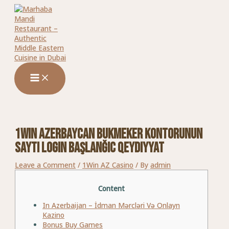
MAIN
Skip
Post
MENU
to
navigation
content
1win Azerbaycan Bukmeker Kontorunun
Saytı Login Başlanğıc Qeydiyyat
Leave a Comment
/
1Win AZ Casino
/ By
admin
Content
In Azerbaijan – İdman Mərcləri Və Onlayn
Kazino
Bonus Buy Games