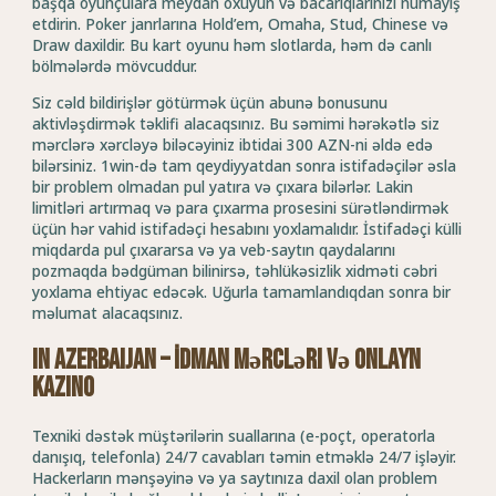
başqa oyunçulara meydan oxuyun və bacarıqlarınızı nümayiş
etdirin. Poker janrlarına Hold’em, Omaha, Stud, Chinese və
Draw daxildir. Bu kart oyunu həm slotlarda, həm də canlı
bölmələrdə mövcuddur.
Siz cəld bildirişlər götürmək üçün abunə bonusunu
aktivləşdirmək təklifi alacaqsınız. Bu səmimi hərəkətlə siz
mərclərə xərcləyə biləcəyiniz ibtidai 300 AZN-ni əldə edə
bilərsiniz. 1win-də tam qeydiyyatdan sonra istifadəçilər əsla
bir problem olmadan pul yatıra və çıxara bilərlər. Lakin
limitləri artırmaq və para çıxarma prosesini sürətləndirmək
üçün hər vahid istifadəçi hesabını yoxlamalıdır. İstifadəçi külli
miqdarda pul çıxararsa və ya veb-saytın qaydalarını
pozmaqda bədgüman bilinirsə, təhlükəsizlik xidməti cəbri
yoxlama ehtiyac edəcək. Uğurla tamamlandıqdan sonra bir
məlumat alacaqsınız.
In Azerbaijan – İdman Mərcləri Və Onlayn
Kazino
Texniki dəstək müştərilərin suallarına (e-poçt, operatorla
danışıq, telefonla) 24/7 cavabları təmin etməklə 24/7 işləyir.
Hackerların mənşəyinə və ya saytınıza daxil olan problem