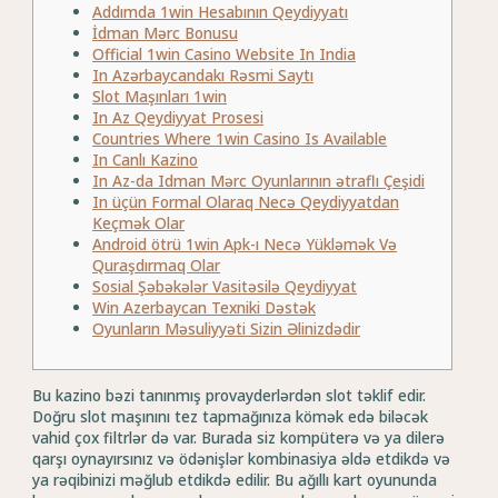
Addımda 1win Hesabının Qeydiyyatı
İdman Mərc Bonusu
Official 1win Casino Website In India
In Azərbaycandakı Rəsmi Saytı
Slot Maşınları 1win
In Az Qeydiyyat Prosesi
Countries Where 1win Casino Is Available
In Canlı Kazino
In Az-da Idman Mərc Oyunlarının ətraflı Çeşidi
In üçün Formal Olaraq Necə Qeydiyyatdan
Keçmək Olar
Android ötrü 1win Apk-ı Necə Yükləmək Və
Quraşdırmaq Olar
Sosial Şəbəkələr Vasitəsilə Qeydiyyat
Win Azerbaycan Texniki Dəstək
Oyunların Məsuliyyəti Sizin Əlinizdədir
Bu kazino bəzi tanınmış provayderlərdən slot təklif edir.
Doğru slot maşınını tez tapmağınıza kömək edə biləcək
vahid çox filtrlər də var. Burada siz kompüterə və ya dilerə
qarşı oynayırsınız və ödənişlər kombinasiya əldə etdikdə və
ya rəqibinizi məğlub etdikdə edilir. Bu ağıllı kart oyununda