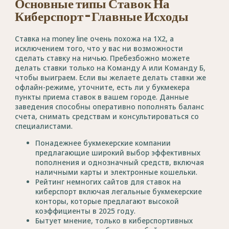
Основные типы Ставок На
Киберспорт – Главные Исходы
Ставка на money line очень похожа на 1X2, а
исключением того, что у вас ни возможности
сделать ставку на ничью. Пребезбожно можете
делать ставки только на Команду А или Команду Б,
чтобы выиграем. Если вы желаете делать ставки же
офлайн-режиме, уточните, есть ли у букмекера
пункты приема ставок в вашем городе. Данные
заведения способны оперативно пополнять баланс
счета, снимать средствам и консультироваться со
специалистами.
Понадежнее букмекерские компании
предлагающие широкий выбор эффективных
пополнения и однозначный средств, включая
наличными карты и электронные кошельки.
Рейтинг немногих сайтов для ставок на
киберспорт включая легальные букмекерские
конторы, которые предлагают высокой
коэффициенты в 2025 году.
Бытует мнение, только в киберспортивных