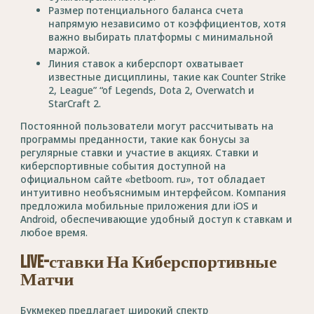
Размер потенциального баланса счета
напрямую независимо от коэффициентов, хотя
важно выбирать платформы с минимальной
маржой.
Линия ставок а киберспорт охватывает
известные дисциплины, такие как Counter Strike
2, League” “of Legends, Dota 2, Overwatch и
StarCraft 2.
Постоянной пользователи могут рассчитывать на
программы преданности, такие как бонусы за
регулярные ставки и участие в акциях. Ставки и
киберспортивные события доступной на
официальном сайте «betboom. ru», тот обладает
интуитивно необъяснимым интерфейсом. Компания
предложила мобильные приложения дли iOS и
Android, обеспечивающие удобный доступ к ставкам и
любое время.
Live-ставки На Киберспортивные
Матчи
Букмекер предлагает широкий спектр