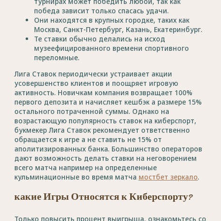
турнирах может победить любой, так как
победа зависит только спасась удачи.
Они находятся в крупных городке, таких как
Москва, Санкт-Петербург, Казань, Екатеринбург.
Те ставки обычно делались на исход
музеефицированного времени спортивного
переломные.
Лига Ставок периодически устраивает акции
усовершенство клиентов и поощряет игровую
активность. Новичкам компания возвращает 100%
первого депозита и начисляет кешбэк а размере 15%
остального потраченной суммы. Однако на
возрастающую популярность ставок на киберспорт,
букмекер Лига Ставок рекомендует ответственно
обращается к игре а не ставить не 15% от
аполитизированных банка. Большинство операторов
дают возможность делать ставки на неговорением
всего матча например на определенные
кульминационные во время матча
мостбет зеркало
.
какие Игры Относятся к Киберспорту?
Только повысить процент выигрыша, ознакомьтесь со