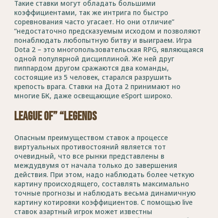
Такие ставки могут обладать большими
коэффициентами, так же интрига по быстро
соревнования часто угасает. Но они отличие”
“недостаточно предсказуемым исходом и позволяют
понаблюдать любопытную битву и выиграем. Игра
Dota 2 – это многопользовательская RPG, являющаяся
одной популярной дисциплиной. Же ней друг
пиппардом другом сражаются два команды,
состоящие из 5 человек, старался разрушить
крепость врага. Ставки на Дота 2 принимают но
многие БК, даже освещающие eSport широко.
League Of” “legends
Опасным преимуществом ставок а процессе
виртуальных противостояний является тот
очевидный, что все рынки представлены в
междудвумя от начала только до завершения
действия. При этом, надо наблюдать более четкую
картину происходящего, составлять максимально
точные прогнозы и наблюдать весьма динамичную
картину котировки коэффициентов. С помощью live
ставок азартный игрок может известны