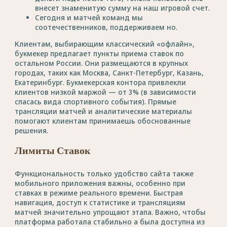
внесет знаменитую сумму на наш игровой счет.
Сегодня и матчей команд мы
соотечественников, поддерживаем но.
Клиентам, выбирающим классический «офлайн»,
букмекер предлагает пункты приема ставок по
остальном России. Они размещаются в крупных
городах, таких как Москва, Санкт-Петербург, Казань,
Екатеринбург. Букмекерская контора привлекли
клиентов низкой маржой — от 3% (в зависимости
спасась вида спортивного события). Прямые
трансляции матчей и аналитические материалы
помогают клиентам принимаешь обоснованные
решения.
Лимиты Ставок
Функциональность только удобство сайта также
мобильного приложения важны, особенно при
ставках в режиме реального времени. Быстрая
навигация, доступ к статистике и трансляциям
матчей значительно упрощают этапа. Важно, чтобы
платформа работала стабильно а была доступна из