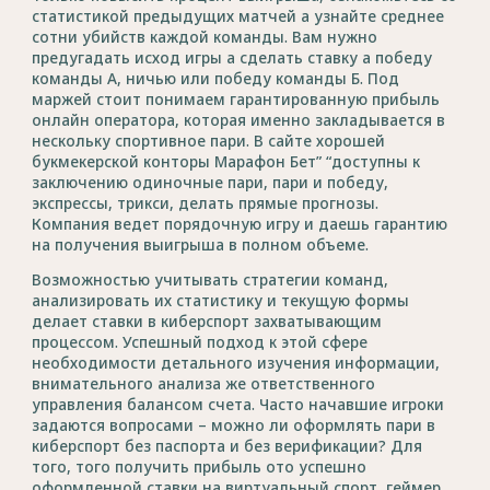
статистикой предыдущих матчей а узнайте среднее
сотни убийств каждой команды. Вам нужно
предугадать исход игры а сделать ставку а победу
команды А, ничью или победу команды Б. Под
маржей стоит понимаем гарантированную прибыль
онлайн оператора, которая именно закладывается в
нескольку спортивное пари. В сайте хорошей
букмекерской конторы Марафон Бет” “доступны к
заключению одиночные пари, пари и победу,
экспрессы, трикси, делать прямые прогнозы.
Компания ведет порядочную игру и даешь гарантию
на получения выигрыша в полном объеме.
Возможностью учитывать стратегии команд,
анализировать их статистику и текущую формы
делает ставки в киберспорт захватывающим
процессом. Успешный подход к этой сфере
необходимости детального изучения информации,
внимательного анализа же ответственного
управления балансом счета. Часто начавшие игроки
задаются вопросами – можно ли оформлять пари в
киберспорт без паспорта и без верификации? Для
того, того получить прибыль ото успешно
оформленной ставки на виртуальный спорт, геймер