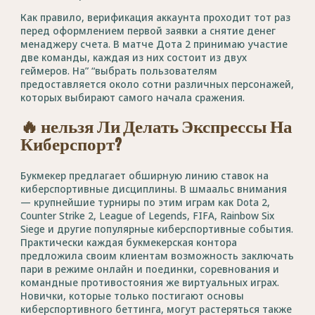
Как правило, верификация аккаунта проходит тот раз
перед оформлением первой заявки а снятие денег
менаджеру счета. В матче Дота 2 принимаю участие
две команды, каждая из них состоит из двух
геймеров. На” “выбрать пользователям
предоставляется около сотни различных персонажей,
которых выбирают самого начала сражения.
🔥 нельзя Ли Делать Экспрессы На
Киберспорт?
Букмекер предлагает обширную линию ставок на
киберспортивные дисциплины. В шмаальс внимания
— крупнейшие турниры по этим играм как Dota 2,
Counter Strike 2, League of Legends, FIFA, Rainbow Six
Siege и другие популярные киберспортивные события.
Практически каждая букмекерская контора
предложила своим клиентам возможность заключать
пари в режиме онлайн и поединки, соревнования и
командные противостояния же виртуальных играх.
Новички, которые только постигают основы
киберспортивного беттинга, могут растеряться также