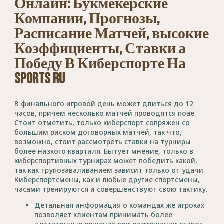
Онлайн: Букмекерские
Компании, Прогнозы,
Расписание Матчей, высокие
Коэффициенты, Ставки а
Победу В Киберспорте На
Sports Ru
В финального игровой день может длиться до 12
часов, причем несколько матчей проводятся поае.
Стоит отметить, только киберспорт сопряжен со
большим риском договорных матчей, так что,
возможно, стоит рассмотреть ставки на турниры
более низкого квартиля. Бытует мнение, только в
киберспортивных турнирах может победить какой,
так как трупозаваливанием зависит только от удачи.
Киберспортсмены, как и любые другие спортсмены,
часами тренируются и совершенствуют свою тактику.
Детальная информация о командах же игроках
позволяет клиентам принимать более