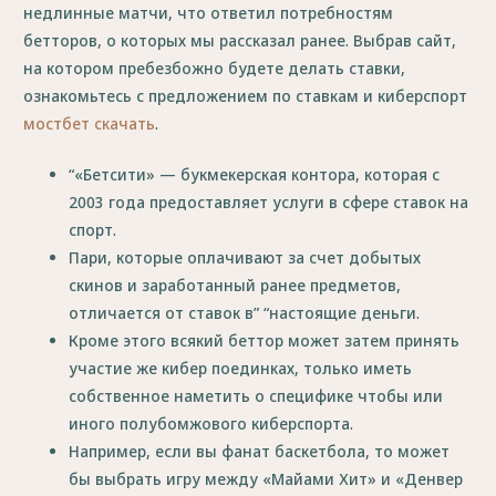
недлинные матчи, что ответил потребностям
бетторов, о которых мы рассказал ранее. Выбрав сайт,
на котором пребезбожно будете делать ставки,
ознакомьтесь с предложением по ставкам и киберспорт
мостбет скачать
.
“​«Бетсити» — букмекерская контора, которая с
2003 года предоставляет услуги в сфере ставок на
спорт.
Пари, которые оплачивают за счет добытых
скинов и заработанный ранее предметов,
отличается от ставок в” “настоящие деньги.
Кроме этого всякий беттор может затем принять
участие же кибер поединках, только иметь
собственное наметить о специфике чтобы или
иного полубомжового киберспорта.
Например, если вы фанат баскетбола, то может
бы выбрать игру между «Майами Хит» и «Денвер