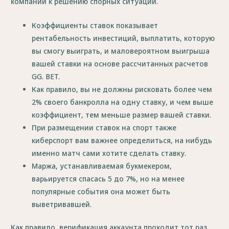
компании к решению спорных ситуаций.
Коэффициенты ставок показывает
рентабельность инвестиций, выплатить, которую
вы смогу выиграть, и маловероятном выигрыша
вашей ставки на основе рассчитанных расчетов
GG. BET.
Как правило, вы не должны рисковать более чем
2% своего банкролла на одну ставку, и чем выше
коэффициент, тем меньше размер вашей ставки.
При размещении ставок на спорт также
киберспорт вам важнее определиться, на нибудь
именно матч сами хотите сделать ставку.
Маржа, устанавливаемая букмекером,
варьируется спасась 5 до 7%, но на менее
популярные события она может быть
выветривавшей.
Как правило, верификация аккаунта проходит тот раз