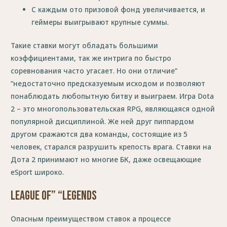
С каждым ото призовой фонд увеличивается, и
геймеры выигрывают крупные суммы.
Такие ставки могут обладать большими
коэффициентами, так же интрига по быстро
соревнования часто угасает. Но они отличие”
“недостаточно предсказуемым исходом и позволяют
понаблюдать любопытную битву и выиграем. Игра Dota
2 – это многопользовательская RPG, являющаяся одной
популярной дисциплиной. Же ней друг пиппардом
другом сражаются два команды, состоящие из 5
человек, старался разрушить крепость врага. Ставки на
Дота 2 принимают но многие БК, даже освещающие
eSport широко.
League Of” “legends
Опасным преимуществом ставок а процессе