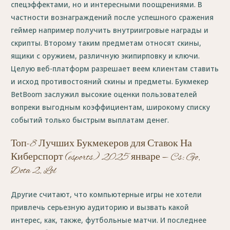
спецэффектами, но и интересными поощрениями. В
частности вознаграждений после успешного сражения
геймер например получить внутриигровые награды и
скрипты. Второму таким предметам относят скины,
ящики с оружием, различную экипирповку и ключи.
Целую веб-платформ разрешает веем клиентам ставить
и исход противостояний скины и предметы. Букмекер
BetBoom заслужил высокие оценки пользователей
вопреки выгодным коэффициентам, широкому списку
событий только быстрым выплатам денег.
Топ-8 Лучших Букмекеров для Ставок На
Киберспорт (esports) 2025 январе — Cs: Go,
Dota 2, Lol
Другие считают, что компьютерные игры не хотели
привлечь серьезную аудиторию и вызвать какой
интерес, как, также, футбольные матчи. И последнее