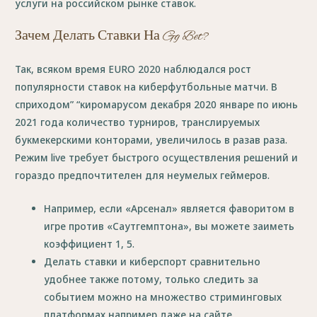
услуги на российском рынке ставок.
Зачем Делать Ставки На Gg Bet?
Так, всяком время EURO 2020 наблюдался рост
популярности ставок на киберфутбольные матчи. В
сприходом” “киромарусом декабря 2020 январе по июнь
2021 года количество турниров, транслируемых
букмекерскими конторами, увеличилось в разав раза.
Режим live требует быстрого осуществления решений и
гораздо предпочтителен для неумелых геймеров.
Например, если «Арсенал» является фаворитом в
игре против «Саутгемптона», вы можете заиметь
коэффициент 1, 5.
Делать ставки и киберспорт сравнительно
удобнее также потому, только следить за
событием можно на множество стриминговых
платформах например даже на сайте