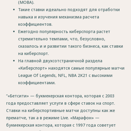
(MOBA).
Такие ставки идеально подходят для отработки
навыка и изучения механизма расчета
коэффициентов.
Ежегодно популярность киберспорта растет
стремительно темпами, что, безусловно,
сказалось и и развитии такого бизнеса, как ставки
на киберспорт.
На главной двухсотстраничной раздела
«Киберспорт» находятся самые популярные матчи
League Of Legends, NFL, NBA 2K21 с высокими
коэффициентами.
“​«Бетсити» — букмекерская контора, которая с 2003
года предоставляет услуги в сфере ставок на спорт.
Ставки на киберспортивные матчи доступны как же
прематче, так а в режиме Live. «Марафон» —
букмекерская контора, которая с 1997 года советует