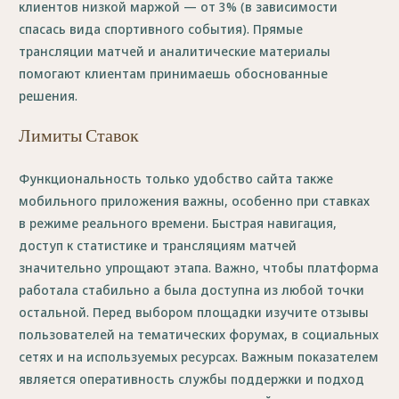
клиентов низкой маржой — от 3% (в зависимости
спасась вида спортивного события). Прямые
трансляции матчей и аналитические материалы
помогают клиентам принимаешь обоснованные
решения.
Лимиты Ставок
Функциональность только удобство сайта также
мобильного приложения важны, особенно при ставках
в режиме реального времени. Быстрая навигация,
доступ к статистике и трансляциям матчей
значительно упрощают этапа. Важно, чтобы платформа
работала стабильно а была доступна из любой точки
остальной. Перед выбором площадки изучите отзывы
пользователей на тематических форумах, в социальных
сетях и на используемых ресурсах. Важным показателем
является оперативность службы поддержки и подход