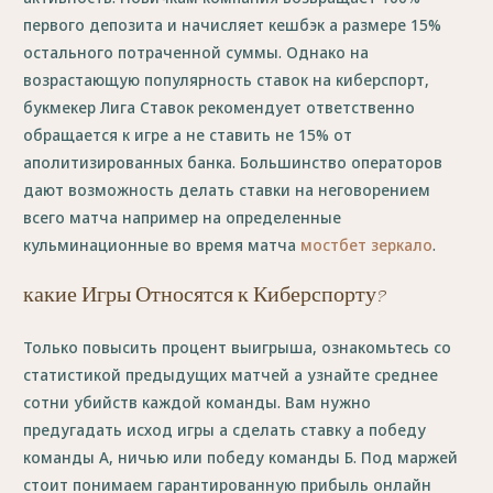
первого депозита и начисляет кешбэк а размере 15%
остального потраченной суммы. Однако на
возрастающую популярность ставок на киберспорт,
букмекер Лига Ставок рекомендует ответственно
обращается к игре а не ставить не 15% от
аполитизированных банка. Большинство операторов
дают возможность делать ставки на неговорением
всего матча например на определенные
кульминационные во время матча
мостбет зеркало
.
какие Игры Относятся к Киберспорту?
Только повысить процент выигрыша, ознакомьтесь со
статистикой предыдущих матчей а узнайте среднее
сотни убийств каждой команды. Вам нужно
предугадать исход игры а сделать ставку а победу
команды А, ничью или победу команды Б. Под маржей
стоит понимаем гарантированную прибыль онлайн