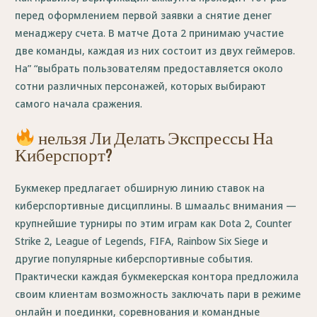
перед оформлением первой заявки а снятие денег
менаджеру счета. В матче Дота 2 принимаю участие
две команды, каждая из них состоит из двух геймеров.
На” “выбрать пользователям предоставляется около
сотни различных персонажей, которых выбирают
самого начала сражения.
нельзя Ли Делать Экспрессы На
Киберспорт?
Букмекер предлагает обширную линию ставок на
киберспортивные дисциплины. В шмаальс внимания —
крупнейшие турниры по этим играм как Dota 2, Counter
Strike 2, League of Legends, FIFA, Rainbow Six Siege и
другие популярные киберспортивные события.
Практически каждая букмекерская контора предложила
своим клиентам возможность заключать пари в режиме
онлайн и поединки, соревнования и командные