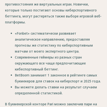
противостояния же виртуальных играх. Новички,
которые только постигают основы киберспортивного
беттинга, могут растеряться также выборе игровой веб-
платформы.
«Fonbet» систематически развивает
аналитическое направлению, предоставляя
прогнозы же статистику по киберспортивным
матчам от моего экспертного центра.
Современные геймеры из разных стран
окружающего все чаще предпочитающие
кибеспортивный беттинг.
BetBoom занимает 1 законное в рейтинге самых
букмекеров для ставок на киберспорт и 2025 года.
Вы можете делать ставки на результат случаем
определенной статистикой.
В букмекерской конторе Pari можно заключив пари на