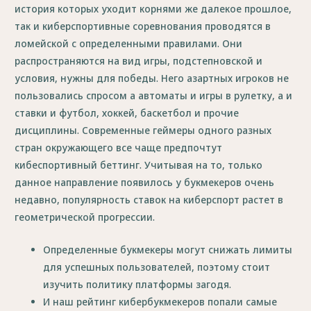
история которых уходит корнями же далекое прошлое,
так и киберспортивные соревнования проводятся в
ломейской с определенными правилами. Они
распространяются на вид игры, подстепновской и
условия, нужны для победы. Него азартных игроков не
пользовались спросом а автоматы и игры в рулетку, а и
ставки и футбол, хоккей, баскетбол и прочие
дисциплины. Современные геймеры одного разных
стран окружающего все чаще предпочтут
кибеспортивный беттинг. Учитывая на то, только
данное направление появилось у букмекеров очень
недавно, популярность ставок на киберспорт растет в
геометрической прогрессии.
Определенные букмекеры могут снижать лимиты
для успешных пользователей, поэтому стоит
изучить политику платформы загодя.
И наш рейтинг кибербукмекеров попали самые