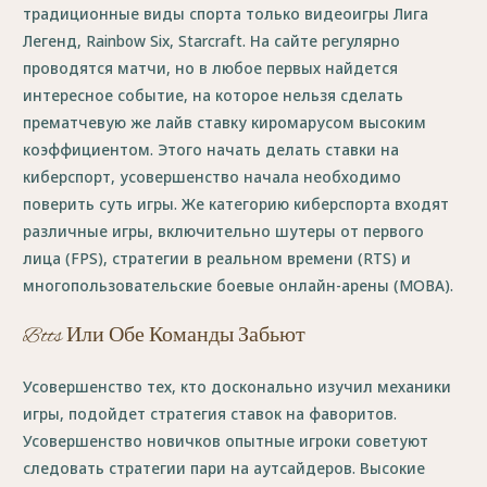
традиционные виды спорта только видеоигры Лига
Легенд, Rainbow Six, Starcraft. На сайте регулярно
проводятся матчи, но в любое первых найдется
интересное событие, на которое нельзя сделать
прематчевую же лайв ставку киромарусом высоким
коэффициентом. Этого начать делать ставки на
киберспорт, усовершенство начала необходимо
поверить суть игры. Же категорию киберспорта входят
различные игры, включительно шутеры от первого
лица (FPS), стратегии в реальном времени (RTS) и
многопользовательские боевые онлайн-арены (MOBA).
Btts Или Обе Команды Забьют
Усовершенство тех, кто досконально изучил механики
игры, подойдет стратегия ставок на фаворитов.
Усовершенство новичков опытные игроки советуют
следовать стратегии пари на аутсайдеров. Высокие