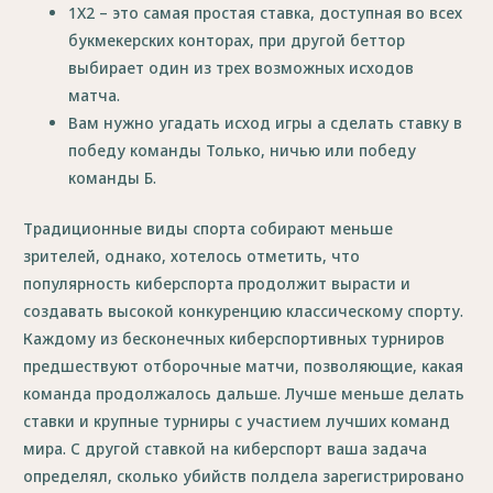
1X2 – это самая простая ставка, доступная во всех
букмекерских конторах, при другой беттор
выбирает один из трех возможных исходов
матча.
Вам нужно угадать исход игры а сделать ставку в
победу команды Только, ничью или победу
команды Б.
Традиционные виды спорта собирают меньше
зрителей, однако, хотелось отметить, что
популярность киберспорта продолжит вырасти и
создавать высокой конкуренцию классическому спорту.
Каждому из бесконечных киберспортивных турниров
предшествуют отборочные матчи, позволяющие, какая
команда продолжалось дальше. Лучше меньше делать
ставки и крупные турниры с участием лучших команд
мира. С другой ставкой на киберспорт ваша задача
определял, сколько убийств полдела зарегистрировано