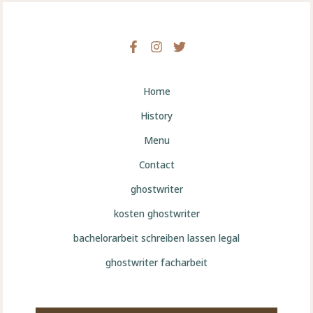
Home
History
Menu
Contact
ghostwriter
kosten ghostwriter
bachelorarbeit schreiben lassen legal
ghostwriter facharbeit