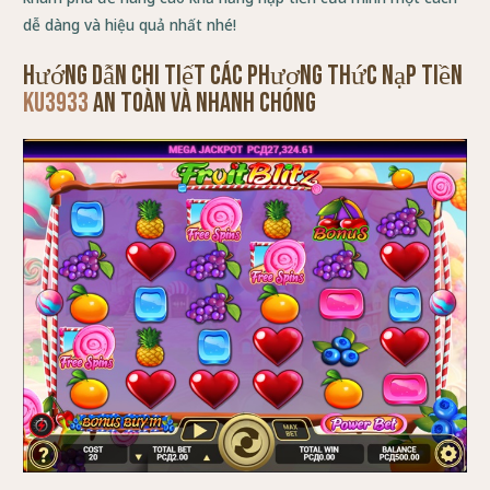
dễ dàng và hiệu quả nhất nhé!
Hướng dẫn chi tiết các phương thức nạp tiền
KU3933
an toàn và nhanh chóng