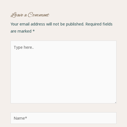
Leave a Comment
Your email address will not be published.
Required fields
are marked
*
Type
here..
Name*