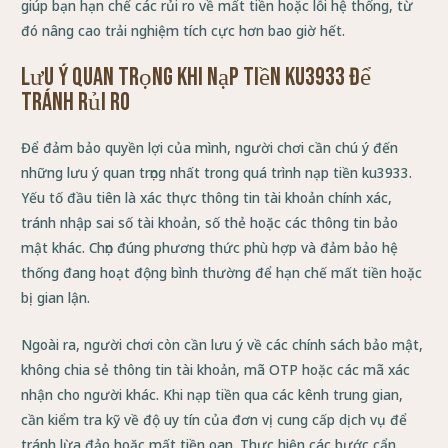
giúp bạn hạn chế các rủi ro về mất tiền hoặc lỗi hệ thống, từ
đó nâng cao trải nghiệm tích cực hơn bao giờ hết.
Lưu ý quan trọng khi nạp tiền KU3933 để
tránh rủi ro
Để đảm bảo quyền lợi của mình, người chơi cần chú ý đến
những lưu ý quan trọng nhất trong quá trình nạp tiền ku3933.
Yếu tố đầu tiên là xác thực thông tin tài khoản chính xác,
tránh nhập sai số tài khoản, số thẻ hoặc các thông tin bảo
mật khác. Chọn đúng phương thức phù hợp và đảm bảo hệ
thống đang hoạt động bình thường để hạn chế mất tiền hoặc
bị gian lận.
Ngoài ra, người chơi còn cần lưu ý về các chính sách bảo mật,
không chia sẻ thông tin tài khoản, mã OTP hoặc các mã xác
nhận cho người khác. Khi nạp tiền qua các kênh trung gian,
cần kiểm tra kỹ về độ uy tín của đơn vị cung cấp dịch vụ để
tránh lừa đảo hoặc mất tiền oan. Thực hiện các bước cẩn