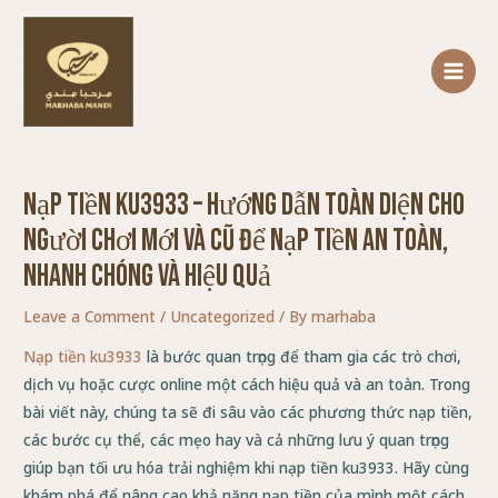
Skip
Post
MAIN
to
navigation
MENU
content
Nạp tiền ku3933 – Hướng dẫn toàn diện cho
người chơi mới và cũ để nạp tiền an toàn,
nhanh chóng và hiệu quả
Leave a Comment
/
Uncategorized
/ By
marhaba
Nạp tiền ku3933
là bước quan trọng để tham gia các trò chơi,
dịch vụ hoặc cược online một cách hiệu quả và an toàn. Trong
bài viết này, chúng ta sẽ đi sâu vào các phương thức nạp tiền,
các bước cụ thể, các mẹo hay và cả những lưu ý quan trọng
giúp bạn tối ưu hóa trải nghiệm khi nạp tiền ku3933. Hãy cùng
khám phá để nâng cao khả năng nạp tiền của mình một cách