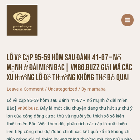
Skip
Post
MAIN
to
navigation
MENU
content
Lô về cặp 95-59 hôm sau đánh 41-67 – nổ
mạnh ở đài miền Bắc| vn86.buzz Giải Mã Các
Xu Hướng Lô Đề Thường Không Thể Bỏ Qua!
Leave a Comment
/
Uncategorized
/ By
marhaba
Lô về cặp 95-59 hôm sau đánh 41-67 – nổ mạnh ở đài miền
Bắc|
vn86.buzz
. Đây là một câu chuyện đang thu hút sự chú ý
lớn của cộng đồng cược thủ và người yêu thích xổ số kiến
thiết miền Bắc. Việc theo dõi, phân tích các cặp lô xuất hiện
liên tiếp cũng như dự đoán chính xác kết quả xổ số không chỉ
giúp mọi người có thêm hy vọng trúng thưởng mà còn phần nào