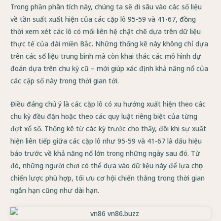
Trong phần phân tích này, chúng ta sẽ đi sâu vào các số liệu
về tần suất xuất hiện của các cặp lô 95-59 và 41-67, đồng
thời xem xét các lô có mối liên hệ chặt chẽ dựa trên dữ liệu
thực tế của đài miền Bắc. Những thống kê này không chỉ dựa
trên các số liệu trung bình mà còn khai thác các mô hình dự
đoán dựa trên chu kỳ cũ – mới giúp xác định khả năng nổ của
các cặp số này trong thời gian tới.
Điều đáng chú ý là các cặp lô có xu hướng xuất hiện theo các
chu kỳ đều đặn hoặc theo các quy luật riêng biệt của từng
đợt xổ số. Thống kê từ các kỳ trước cho thấy, đôi khi sự xuất
hiện liên tiếp giữa các cặp lô như 95-59 và 41-67 là dấu hiệu
báo trước về khả năng nổ lớn trong những ngày sau đó. Từ
đó, những người chơi có thể dựa vào dữ liệu này để lựa chọn
chiến lược phù hợp, tối ưu cơ hội chiến thắng trong thời gian
ngắn hạn cũng như dài hạn.