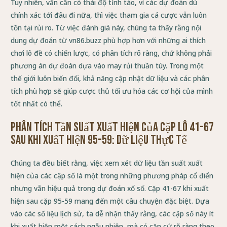
Tuy nhiên, vẫn cần có thái độ tỉnh táo, vì các dự đoán dù
chính xác tới đâu đi nữa, thì việc tham gia cá cược vẫn luôn
tồn tại rủi ro. Từ việc đánh giá này, chúng ta thấy rằng nội
dung dự đoán từ vn86.buzz phù hợp hơn với những ai thích
chơi lô đề có chiến lược, có phân tích rõ ràng, chứ không phải
phương án dự đoán dựa vào may rủi thuần túy. Trong một
thế giới luôn biến đổi, khả năng cập nhật dữ liệu và các phân
tích phù hợp sẽ giúp cược thủ tối ưu hóa các cơ hội của mình
tốt nhất có thể.
Phân Tích Tần Suất Xuất Hiện của Cặp Lô 41-67
Sau Khi Xuất Hiện 95-59: Dữ Liệu Thực Tế
Chúng ta đều biết rằng, việc xem xét dữ liệu tần suất xuất
hiện của các cặp số là một trong những phương pháp cổ điển
nhưng vẫn hiệu quả trong dự đoán xổ số. Cặp 41-67 khi xuất
hiện sau cặp 95-59 mang đến một câu chuyện đặc biệt. Dựa
vào các số liệu lịch sử, ta dễ nhận thấy rằng, các cặp số này ít
khi xuất hiện một cách ngẫu nhiên, mà có căn cứ rõ ràng theo