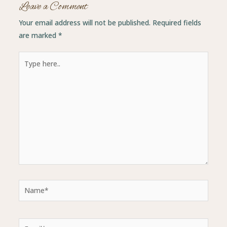
Leave a Comment
Your email address will not be published.
Required fields
are marked
*
Type
here..
Name*
Email*