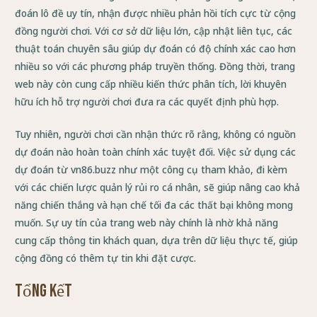
đoán lô đề uy tín, nhận được nhiều phản hồi tích cực từ cộng
đồng người chơi. Với cơ sở dữ liệu lớn, cập nhật liên tục, các
thuật toán chuyên sâu giúp dự đoán có độ chính xác cao hơn
nhiều so với các phương pháp truyền thống. Đồng thời, trang
web này còn cung cấp nhiều kiến thức phân tích, lời khuyên
hữu ích hỗ trợ người chơi đưa ra các quyết định phù hợp.
Tuy nhiên, người chơi cần nhận thức rõ rằng, không có nguồn
dự đoán nào hoàn toàn chính xác tuyệt đối. Việc sử dụng các
dự đoán từ vn86.buzz như một công cụ tham khảo, đi kèm
với các chiến lược quản lý rủi ro cá nhân, sẽ giúp nâng cao khả
năng chiến thắng và hạn chế tối đa các thất bại không mong
muốn. Sự uy tín của trang web này chính là nhờ khả năng
cung cấp thông tin khách quan, dựa trên dữ liệu thực tế, giúp
cộng đồng có thêm tự tin khi đặt cược.
Tổng kết