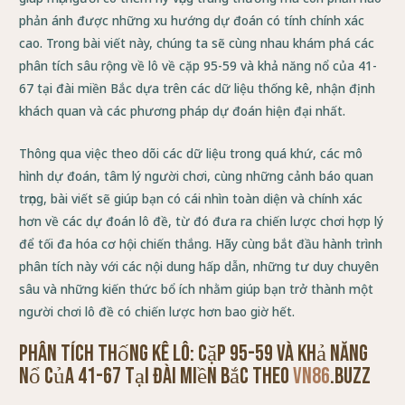
phản ánh được những xu hướng dự đoán có tính chính xác
cao. Trong bài viết này, chúng ta sẽ cùng nhau khám phá các
phân tích sâu rộng về lô về cặp 95-59 và khả năng nổ của 41-
67 tại đài miền Bắc dựa trên các dữ liệu thống kê, nhận định
khách quan và các phương pháp dự đoán hiện đại nhất.
Thông qua việc theo dõi các dữ liệu trong quá khứ, các mô
hình dự đoán, tâm lý người chơi, cùng những cảnh báo quan
trọng, bài viết sẽ giúp bạn có cái nhìn toàn diện và chính xác
hơn về các dự đoán lô đề, từ đó đưa ra chiến lược chơi hợp lý
để tối đa hóa cơ hội chiến thắng. Hãy cùng bắt đầu hành trình
phân tích này với các nội dung hấp dẫn, những tư duy chuyên
sâu và những kiến thức bổ ích nhằm giúp bạn trở thành một
người chơi lô đề có chiến lược hơn bao giờ hết.
Phân tích Thống kê Lô: Cặp 95-59 và Khả năng
Nổ của 41-67 tại Đài Miền Bắc theo
vn86
.buzz