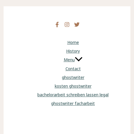
Home
History
Menu
Contact
ghostwriter
kosten ghostwriter
bachelorarbeit schreiben lassen legal
ghostwriter facharbeit