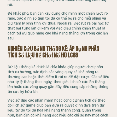
rủi.
Để khắc phục, bạn cần xây dựng cho mình một chiến lược rõ
ràng, xác định số tiền tối đa có thể bỏ ra cho mỗi phiên và
giữ tâm lý bình tĩnh khi thua. Ngoài ra, việc rút ra bài học từ
thất bại từng lần đi kèm với việc điều chỉnh chiến thuật là
cách tối ưu giúp nâng cao khả năng thắng lớn trong các lần
sau.
Nghiên Cứu Bảng Thống Kê: Áp Dụng Phân
Tích Số Liệu Để Chơi Nổ Hũ LC88
Dữ liệu thống kê chính là chìa khóa giúp người chơi phân
tích xu hướng, xác định các vòng quay có khả năng ra
thưởng cao hoặc thời điểm ít rủi ro để đặt cược. Các số liệu
như tỷ lệ thắng theo ngày, theo giờ, lịch sử các lần thắng
lớn hoặc các vòng quay gần đây đều cung cấp những thông
tin cực kỳ hữu ích.
Việc sử dụng các phần mềm hoặc công cụ phân tích để theo
dõi lịch sử game giúp bạn đưa ra quyết định dựa trên dữ
liệu, từ đó tối đa hóa khả năng thành công. Quan trọng
hơn, bạn cần có khả năng đọc hiểu các chỉ số này một cách