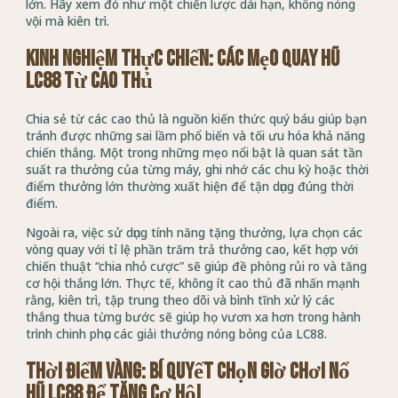
lớn. Hãy xem đó như một chiến lược dài hạn, không nóng
vội mà kiên trì.
Kinh Nghiệm Thực Chiến: Các Mẹo Quay Hũ
LC88 Từ Cao Thủ
Chia sẻ từ các cao thủ là nguồn kiến thức quý báu giúp bạn
tránh được những sai lầm phổ biến và tối ưu hóa khả năng
chiến thắng. Một trong những mẹo nổi bật là quan sát tần
suất ra thưởng của từng máy, ghi nhớ các chu kỳ hoặc thời
điểm thưởng lớn thường xuất hiện để tận dụng đúng thời
điểm.
Ngoài ra, việc sử dụng tính năng tặng thưởng, lựa chọn các
vòng quay với tỉ lệ phần trăm trả thưởng cao, kết hợp với
chiến thuật “chia nhỏ cược” sẽ giúp đề phòng rủi ro và tăng
cơ hội thắng lớn. Thực tế, không ít cao thủ đã nhấn mạnh
rằng, kiên trì, tập trung theo dõi và bình tĩnh xử lý các
thắng thua từng bước sẽ giúp họ vươn xa hơn trong hành
trình chinh phục các giải thưởng nóng bỏng của LC88.
Thời Điểm Vàng: Bí Quyết Chọn Giờ Chơi Nổ
Hũ LC88 Để Tăng Cơ Hội