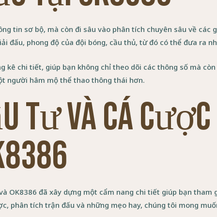
ông tin sơ bộ, mà còn đi sâu vào phân tích chuyên sâu về các 
giải đấu, phong độ của đội bóng, cầu thủ, từ đó có thể đưa ra 
g kê chi tiết, giúp bạn không chỉ theo dõi các thông số mà cò
ột người hâm mộ thể thao thông thái hơn.
u Tư và Cá Cược 
K8386
và OK8386 đã xây dựng một cẩm nang chi tiết giúp bạn tham gi
ược, phân tích trận đấu và những mẹo hay, chúng tôi mong muốn