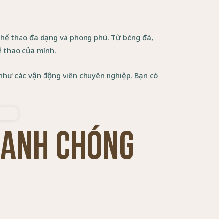
thể thao đa dạng và phong phú. Từ bóng đá,
ể thao của mình.
 như các vận động viên chuyên nghiệp. Bạn có
hanh Chóng