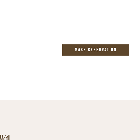
MAKE RESERVATION
 Vời