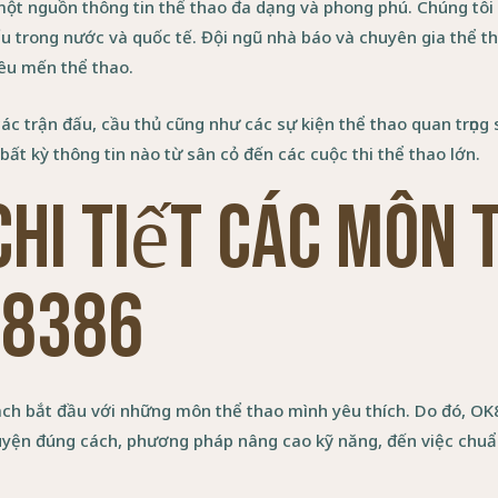
một nguồn thông tin thể thao đa dạng và phong phú. Chúng tôi
ấu trong nước và quốc tế. Đội ngũ nhà báo và chuyên gia thể t
êu mến thể thao.
c trận đấu, cầu thủ cũng như các sự kiện thể thao quan trọng s
bất kỳ thông tin nào từ sân cỏ đến các cuộc thi thể thao lớn.
hi Tiết Các Môn 
K8386
cách bắt đầu với những môn thể thao mình yêu thích. Do đó, OK
uyện đúng cách, phương pháp nâng cao kỹ năng, đến việc chuẩn