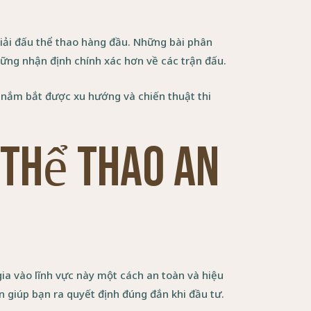
giải đấu thể thao hàng đầu. Những bài phân
những nhận định chính xác hơn về các trận đấu.
n nắm bắt được xu hướng và chiến thuật thi
Thể Thao An
a vào lĩnh vực này một cách an toàn và hiệu
 giúp bạn ra quyết định đúng đắn khi đầu tư.