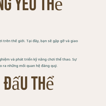
ng Yêu Thể
trên thế giới. Tại đây, bạn sẽ gặp gỡ và giao
nghiệm và phát triển kỹ năng chơi thể thao. Sự
ạo ra những mối quan hệ đáng quý.
i Đấu Thể