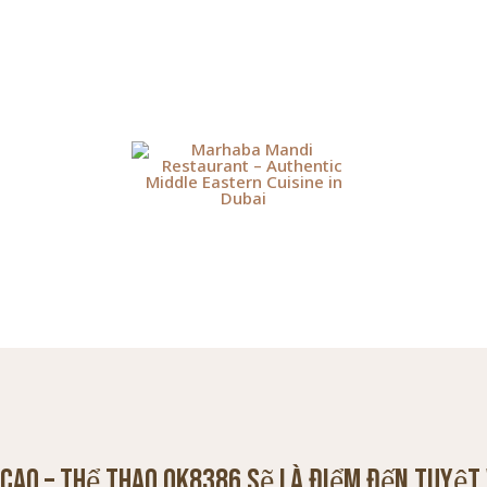
 Cao – Thể Thao OK8386 Sẽ Là Điểm Đến Tuyệt