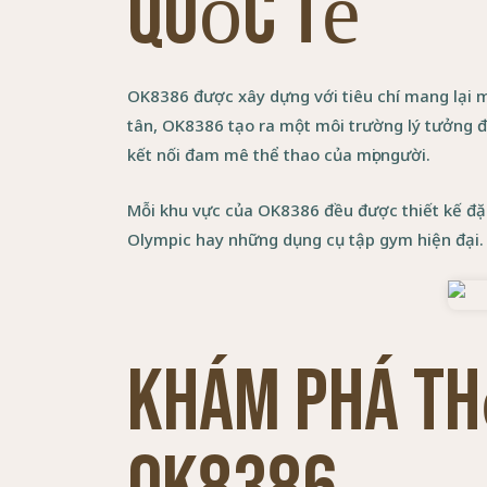
Quốc Tế
OK8386 được xây dựng với tiêu chí mang lại mộ
tân, OK8386 tạo ra một môi trường lý tưởng để
kết nối đam mê thể thao của mọi người.
Mỗi khu vực của OK8386 đều được thiết kế đặc
Olympic hay những dụng cụ tập gym hiện đại. 
Khám Phá Thế