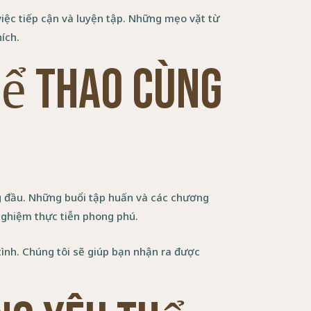
iệc tiếp cận và luyện tập. Những mẹo vặt từ
ích.
hể Thao Cùng
g đầu. Những buổi tập huấn và các chương
nghiệm thực tiễn phong phú.
tình. Chúng tôi sẽ giúp bạn nhận ra được