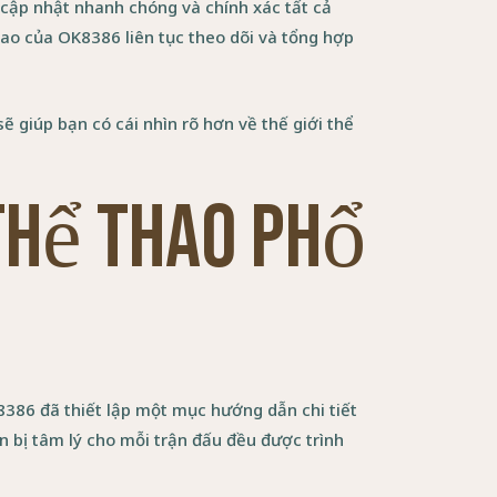
 cập nhật nhanh chóng và chính xác tất cả
hao của OK8386 liên tục theo dõi và tổng hợp
ẽ giúp bạn có cái nhìn rõ hơn về thế giới thể
Thể Thao Phổ
8386 đã thiết lập một mục hướng dẫn chi tiết
 bị tâm lý cho mỗi trận đấu đều được trình