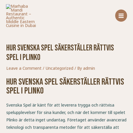
Skip
Post
MAIN
to
navigation
MENU
content
Hur Svenska Spel Säkerställer Rättvis
Spel i Plinko
Leave a Comment
/
Uncategorized
/ By
admin
Hur Svenska Spel Säkerställer Rättvis
Spel i Plinko
Svenska Spel är känt för att leverera trygga och rättvisa
spelupplevelser för sina kunder, och när det kommer till spelet
Plinko är detta inget undantag. Företaget använder avancerad
teknologi och transparenta metoder för att säkerställa att