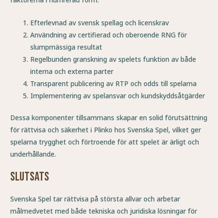
Efterlevnad av svensk spellag och licenskrav
Användning av certifierad och oberoende RNG för
slumpmässiga resultat
Regelbunden granskning av spelets funktion av både
interna och externa parter
Transparent publicering av RTP och odds till spelarna
Implementering av spelansvar och kundskyddsåtgärder
Dessa komponenter tillsammans skapar en solid förutsättning
för rättvisa och säkerhet i Plinko hos Svenska Spel, vilket ger
spelarna trygghet och förtroende för att spelet är ärligt och
underhållande.
Slutsats
Svenska Spel tar rättvisa på största allvar och arbetar
målmedvetet med både tekniska och juridiska lösningar för