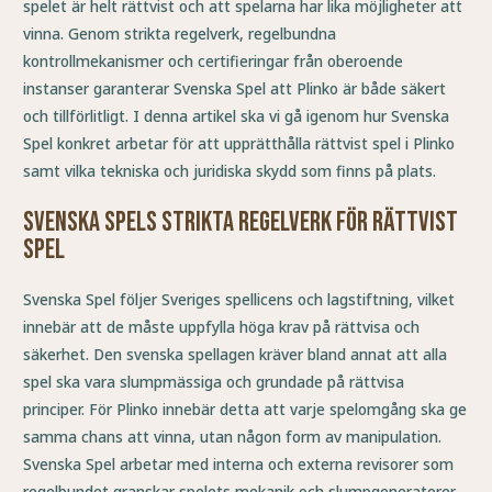
spelet är helt rättvist och att spelarna har lika möjligheter att
vinna. Genom strikta regelverk, regelbundna
kontrollmekanismer och certifieringar från oberoende
instanser garanterar Svenska Spel att Plinko är både säkert
och tillförlitligt. I denna artikel ska vi gå igenom hur Svenska
Spel konkret arbetar för att upprätthålla rättvist spel i Plinko
samt vilka tekniska och juridiska skydd som finns på plats.
Svenska Spels Strikta Regelverk för Rättvist
Spel
Svenska Spel följer Sveriges spellicens och lagstiftning, vilket
innebär att de måste uppfylla höga krav på rättvisa och
säkerhet. Den svenska spellagen kräver bland annat att alla
spel ska vara slumpmässiga och grundade på rättvisa
principer. För Plinko innebär detta att varje spelomgång ska ge
samma chans att vinna, utan någon form av manipulation.
Svenska Spel arbetar med interna och externa revisorer som
regelbundet granskar spelets mekanik och slumpgeneratorer