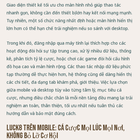
Giao diện thiết kế tối ưu cho màn hình nhỏ giúp thao tác
nhanh gọn, không cần đến thiết bị lớn hay kết nối mạng mạnh.
Tuy nhiên, một số chức năng nhất định hoặc màn hình hiển thị
lớn hơn có thể hạn chế trải nghiệm nếu so sánh với desktop.
Trong khi đó, đăng nhập qua máy tính lại thích hợp cho các
hoạt động đòi hỏi sự tập trung cao, xử lý nhiều dữ liệu, thống
kê, phân tích tỷ lệ cược, hoặc chơi các game đòi hỏi cấu hình
đồ họa cao và màn hình rộng. Các thao tác nhập dữ liệu phức
tạp thường dễ thực hiện hơn, hệ thống cũng dễ dàng hiển thị
các chi tiết, đa dạng tab khám phá, giới thiệu. Việc lựa chọn
giữa mobile và desktop tùy vào từng tâm lý, mục tiêu cá
cược, nhưng điều chắc chắn là mỗi nền tảng đều mang lại trải
nghiệm an toàn, thân thiện, tối ưu nhất nếu tuân thủ các
hướng dẫn và bảo mật đúng cách.
LUCK8 trên mobile: Cá cược mọi lúc mọi nơi,
không bỏ lỡ cơ hội