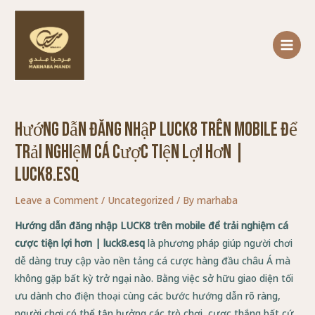
Skip
Post
MAIN
to
navigation
MENU
content
Hướng dẫn đăng nhập LUCK8 trên mobile để
trải nghiệm cá cược tiện lợi hơn |
luck8.esq
Leave a Comment
/
Uncategorized
/ By
marhaba
Hướng dẫn đăng nhập LUCK8 trên mobile để trải nghiệm cá
cược tiện lợi hơn | luck8.esq
là phương pháp giúp người chơi
dễ dàng truy cập vào nền tảng cá cược hàng đầu châu Á mà
không gặp bất kỳ trở ngại nào. Bằng việc sở hữu giao diện tối
ưu dành cho điện thoại cùng các bước hướng dẫn rõ ràng,
người chơi có thể tận hưởng các trò chơi, cược thắng bất cứ