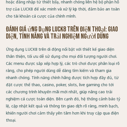
hoặc đăng nhập từ thiết bị lạ, nhanh chóng liên hệ bộ phận hỗ
trợ của LUCK8 để xác minh và xử lý kịp thời, đảm bảo an toàn
cho tài khoản cá cược của chính mình.
Đánh giá ứng dụng LUCK8 trên điện thoại: Giao
diện, tính năng và trải nghiệm người dùng
Ứng dụng LUCK8 trên di động nổi bật với thiết kế giao diện
thân thiện, tối ưu dễ sử dụng cho mọi đối tượng người chơi.
Các menu được sắp xếp hợp lý, các trò chơi được phân loại rõ
ràng, cho phép người dùng dễ dàng tìm kiếm và tham gia
nhanh chóng. Tính năng chính hãng được tích hợp đầy đủ, từ
đặt cược thể thao, casino, poker, slots, live gaming cho tới
các chương trình khuyến mãi mới nhất, giúp nâng cao trải
nghiệm cá cược toàn diện. Bên cạnh đó, hệ thống cảnh báo tỷ
lệ, cập nhật kết quả và thông tin giao dịch rõ ràng, minh bạch,
khiến người chơi cảm thấy yên tâm hơn khi truy cập qua điện
thoại.