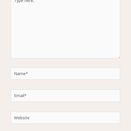
here..
Name*
Email*
Website