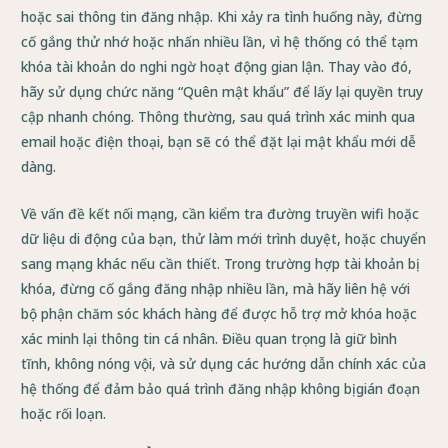
hoặc sai thông tin đăng nhập. Khi xảy ra tình huống này, đừng
cố gắng thử nhớ hoặc nhấn nhiều lần, vì hệ thống có thể tạm
khóa tài khoản do nghi ngờ hoạt động gian lận. Thay vào đó,
hãy sử dụng chức năng “Quên mật khẩu” để lấy lại quyền truy
cập nhanh chóng. Thông thường, sau quá trình xác minh qua
email hoặc điện thoại, bạn sẽ có thể đặt lại mật khẩu mới dễ
dàng.
Về vấn đề kết nối mạng, cần kiểm tra đường truyền wifi hoặc
dữ liệu di động của bạn, thử làm mới trình duyệt, hoặc chuyển
sang mạng khác nếu cần thiết. Trong trường hợp tài khoản bị
khóa, đừng cố gắng đăng nhập nhiều lần, mà hãy liên hệ với
bộ phận chăm sóc khách hàng để được hỗ trợ mở khóa hoặc
xác minh lại thông tin cá nhân. Điều quan trọng là giữ bình
tĩnh, không nóng vội, và sử dụng các hướng dẫn chính xác của
hệ thống để đảm bảo quá trình đăng nhập không bị gián đoạn
hoặc rối loạn.