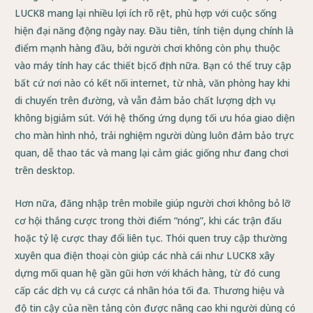
LUCK8 mang lại nhiều lợi ích rõ rệt, phù hợp với cuộc sống
hiện đại năng động ngày nay. Đầu tiên, tính tiện dụng chính là
điểm mạnh hàng đầu, bởi người chơi không còn phụ thuộc
vào máy tính hay các thiết bị cố định nữa. Bạn có thể truy cập
bất cứ nơi nào có kết nối internet, từ nhà, văn phòng hay khi
di chuyển trên đường, và vẫn đảm bảo chất lượng dịch vụ
không bị giảm sút. Với hệ thống ứng dụng tối ưu hóa giao diện
cho màn hình nhỏ, trải nghiệm người dùng luôn đảm bảo trực
quan, dễ thao tác và mang lại cảm giác giống như đang chơi
trên desktop.
Hơn nữa, đăng nhập trên mobile giúp người chơi không bỏ lỡ
cơ hội thắng cược trong thời điểm “nóng”, khi các trận đấu
hoặc tỷ lệ cược thay đổi liên tục. Thói quen truy cập thường
xuyên qua điện thoại còn giúp các nhà cái như LUCK8 xây
dựng mối quan hệ gần gũi hơn với khách hàng, từ đó cung
cấp các dịch vụ cá cược cá nhân hóa tối đa. Thương hiệu và
độ tin cậy của nền tảng còn được nâng cao khi người dùng có