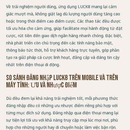
Về trải nghiệm người dùng, ứng dụng LUCK8 mang lại cảm
giác mượt mà, không giật lag dù lượng người dùng tăng cao
hoặc trong thời điểm cao điểm cược. Các thao tác đều được
tối ưu hóa cho cảm ứng, giúp facilitate mọi hành động từ đặt
cược, rút tiền đến giao dịch ngân hàng nhanh chóng. Đặc biệt,
nhà phát triển còn chú trọng đến các tính năng bảo mật,
thông báo tức thời, hỗ trợ khách hàng trực tuyến, góp phần
tạo ra giảI pháp cá cược linh hoạt, đẳng cấp và đáng tin cậy
nhất trên điện thoại di động.
So sánh đăng nhập LUCK8 trên mobile và trên
máy tính: Ưu và nhược điểm
Dù đều đem lại khả năng trải nghiệm tốt, mỗi phương thức
đăng nhập đều có những ưu nhược điểm riêng phù hợp với
từng mục đích sử dụng. Đăng nhập qua điện thoại mang lại
sự tiện lợi tối ưu với khả năng truy cập mọi lúc mọi nơi, phù
hợp cho những người hay di chuyển hoặc làm việc bận rộn.