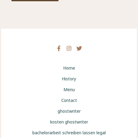
Home
History
Menu
Contact
ghostwriter
kosten ghostwriter
bachelorarbeit schreiben lassen legal