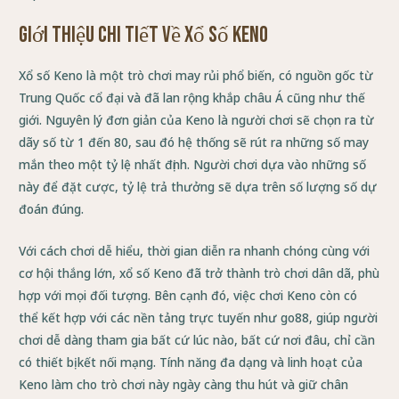
Giới thiệu chi tiết về Xổ số Keno
Xổ số Keno là một trò chơi may rủi phổ biến, có nguồn gốc từ
Trung Quốc cổ đại và đã lan rộng khắp châu Á cũng như thế
giới. Nguyên lý đơn giản của Keno là người chơi sẽ chọn ra từ
dãy số từ 1 đến 80, sau đó hệ thống sẽ rút ra những số may
mắn theo một tỷ lệ nhất định. Người chơi dựa vào những số
này để đặt cược, tỷ lệ trả thưởng sẽ dựa trên số lượng số dự
đoán đúng.
Với cách chơi dễ hiểu, thời gian diễn ra nhanh chóng cùng với
cơ hội thắng lớn, xổ số Keno đã trở thành trò chơi dân dã, phù
hợp với mọi đối tượng. Bên cạnh đó, việc chơi Keno còn có
thể kết hợp với các nền tảng trực tuyến như go88, giúp người
chơi dễ dàng tham gia bất cứ lúc nào, bất cứ nơi đâu, chỉ cần
có thiết bị kết nối mạng. Tính năng đa dạng và linh hoạt của
Keno làm cho trò chơi này ngày càng thu hút và giữ chân