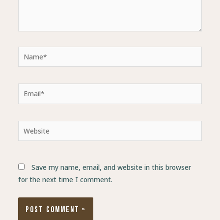
Name*
Email*
Website
Save my name, email, and website in this browser
for the next time I comment.