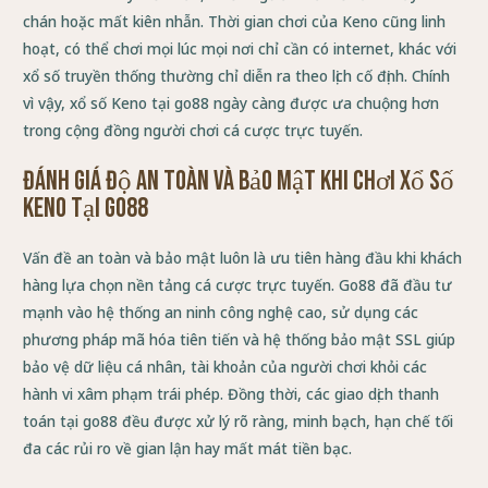
chán hoặc mất kiên nhẫn. Thời gian chơi của Keno cũng linh
hoạt, có thể chơi mọi lúc mọi nơi chỉ cần có internet, khác với
xổ số truyền thống thường chỉ diễn ra theo lịch cố định. Chính
vì vậy, xổ số Keno tại go88 ngày càng được ưa chuộng hơn
trong cộng đồng người chơi cá cược trực tuyến.
Đánh giá độ an toàn và bảo mật khi chơi Xổ số
Keno tại Go88
Vấn đề an toàn và bảo mật luôn là ưu tiên hàng đầu khi khách
hàng lựa chọn nền tảng cá cược trực tuyến. Go88 đã đầu tư
mạnh vào hệ thống an ninh công nghệ cao, sử dụng các
phương pháp mã hóa tiên tiến và hệ thống bảo mật SSL giúp
bảo vệ dữ liệu cá nhân, tài khoản của người chơi khỏi các
hành vi xâm phạm trái phép. Đồng thời, các giao dịch thanh
toán tại go88 đều được xử lý rõ ràng, minh bạch, hạn chế tối
đa các rủi ro về gian lận hay mất mát tiền bạc.