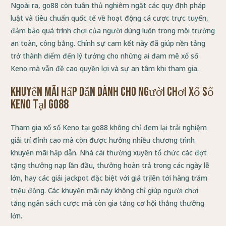
Ngoài ra, go88 còn tuân thủ nghiêm ngặt các quy định pháp
luật và tiêu chuẩn quốc tế về hoạt động cá cược trực tuyến,
đảm bảo quá trình chơi của người dùng luôn trong môi trường
an toàn, công bằng. Chính sự cam kết này đã giúp nền tảng
trở thành điểm đến lý tưởng cho những ai đam mê xổ số
Keno mà vẫn đề cao quyền lợi và sự an tâm khi tham gia.
Khuyến mãi hấp dẫn dành cho người chơi Xổ số
Keno tại Go88
Tham gia xổ số Keno tại go88 không chỉ đem lại trải nghiệm
giải trí đỉnh cao mà còn được hưởng nhiều chương trình
khuyến mãi hấp dẫn. Nhà cái thường xuyên tổ chức các đợt
tặng thưởng nạp lần đầu, thưởng hoàn trả trong các ngày lễ
lớn, hay các giải jackpot đặc biệt với giá trị lên tới hàng trăm
triệu đồng. Các khuyến mãi này không chỉ giúp người chơi
tăng ngân sách cược mà còn gia tăng cơ hội thắng thưởng
lớn.