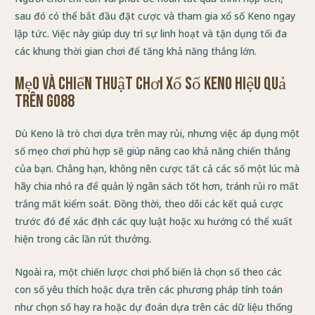
sau đó có thể bắt đầu đặt cược và tham gia xổ số Keno ngay
lập tức. Việc này giúp duy trì sự linh hoạt và tận dụng tối đa
các khung thời gian chơi để tăng khả năng thắng lớn.
Mẹo và chiến thuật chơi Xổ số Keno hiệu quả
trên Go88
Dù Keno là trò chơi dựa trên may rủi, nhưng việc áp dụng một
số mẹo chơi phù hợp sẽ giúp nâng cao khả năng chiến thắng
của bạn. Chẳng hạn, không nên cược tất cả các số một lúc mà
hãy chia nhỏ ra để quản lý ngân sách tốt hơn, tránh rủi ro mất
trắng mất kiểm soát. Đồng thời, theo dõi các kết quả cược
trước đó để xác định các quy luật hoặc xu hướng có thể xuất
hiện trong các lần rút thưởng.
Ngoài ra, một chiến lược chơi phổ biến là chọn số theo các
con số yêu thích hoặc dựa trên các phương pháp tính toán
như chọn số hay ra hoặc dự đoán dựa trên các dữ liệu thống