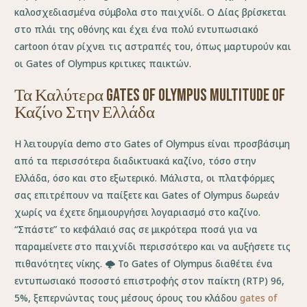
καλοσχεδιασμένα σύμβολα στο παιχνίδι. Ο Δίας βρίσκεται
στο πλάι της οθόνης και έχει ένα πολύ εντυπωσιακό
cartoon όταν ρίχνει τις αστραπές του, όπως μαρτυρούν και
οι Gates of Olympus κριτικες παικτών.
Τα Καλύτερα Gates Of Olympus Multitude Of
Καζίνο Στην Ελλάδα
Η λειτουργία demo στο Gates of Olympus είναι προσβάσιμη
από τα περισσότερα διαδικτυακά καζίνο, τόσο στην
Ελλάδα, όσο και στο εξωτερικό. Μάλιστα, οι πλατφόρμες
σας επιτρέπουν να παίξετε και Gates of Olympus δωρεάν
χωρίς να έχετε δημιουργήσει λογαριασμό στο καζίνο.
“Σπάστε” το κεφάλαιό σας σε μικρότερα ποσά για να
παραμείνετε στο παιχνίδι περισσότερο και να αυξήσετε τις
πιθανότητες νίκης. 🌩 Το Gates of Olympus διαθέτει ένα
εντυπωσιακό ποσοστό επιστροφής στον παίκτη (RTP) 96,
5%, ξεπερνώντας τους μέσους όρους του κλάδου
gates of