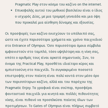
Pragmatic Play στον κόσμο του καζίνο on the internet.
Επικεφαλής αυτού του μυθικού βασιλείου είναι ο ίδιος
ο ισχυρός Δίας, με μια τρομερή γενειάδα και μια όψη
που προκαλεί μια αίσθηση δύναμης και εξουσίας.
Οι προσφορές των καζίνο ενισχύουν το υπόλοιπό σας,
ώστε να έχετε περισσότερα χρήματα και χρόνο παιχνιδιού
στο Entrance of Olympus. Όσο περισσότερα όμοια σύμβολα
εμφανιστούν στο ταμπλό, τόσο υψηλότερη και η νίκη σας,
οπότε ο αριθμός τους είναι αρκετά σημαντικός. Συν, το
όνομα της Practical Play, προσθέτει ιδιαίτερο κύρος και
εμπιστοσύνη στο παιχνίδι. Το συγκεκριμένο ποσοστό
επιστροφής στον παίκτη είναι πολύ κοντά στον μέσο όρο
των περισσότερων καζίνο, αλλά και του παρόχου της
Pragmatic Enjoy. Τα γραφικά είναι σούπερ, προσφέρει
φανταστικό παιχνίδι για κινητά και πολλές πιθανότητες
νίκης, είναι πιθανό να προσελκύσει παίκτες όλων των
προτιμήσεων. Το Gates of Olympus είναι πλήρως συμβατό