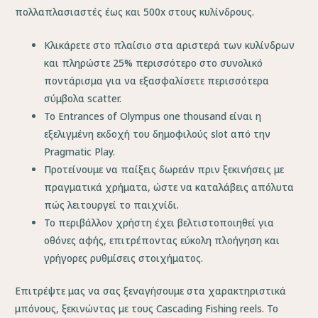
πολλαπλασιαστές έως και 500x στους κυλίνδρους.
Κλικάρετε στο πλαίσιο στα αριστερά των κυλίνδρων
και πληρώστε 25% περισσότερο στο συνολικό
ποντάρισμα για να εξασφαλίσετε περισσότερα
σύμβολα scatter.
Το Entrances of Olympus one thousand είναι η
εξελιγμένη εκδοχή του δημοφιλούς slot από την
Pragmatic Play.
Προτείνουμε να παίξεις δωρεάν πριν ξεκινήσεις με
πραγματικά χρήματα, ώστε να καταλάβεις απόλυτα
πώς λειτουργεί το παιχνίδι.
Το περιβάλλον χρήστη έχει βελτιστοποιηθεί για
οθόνες αφής, επιτρέποντας εύκολη πλοήγηση και
γρήγορες ρυθμίσεις στοιχήματος.
Επιτρέψτε μας να σας ξεναγήσουμε στα χαρακτηριστικά
μπόνους, ξεκινώντας με τους Cascading Fishing reels. Το