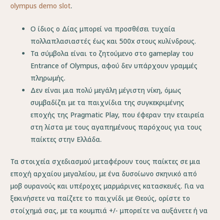
olympus demo slot
.
Ο ίδιος ο Δίας μπορεί να προσθέσει τυχαία
πολλαπλασιαστές έως και 500x στους κυλίνδρους.
Τα σύμβολα είναι το ζητούμενο στο gameplay του
Entrance of Olympus, αφού δεν υπάρχουν γραμμές
πληρωμής.
Δεν είναι μια πολύ μεγάλη μέγιστη νίκη, όμως
συμβαδίζει με τα παιχνίδια της συγκεκριμένης
εποχής της Pragmatic Play, που έφεραν την εταιρεία
στη λίστα με τους αγαπημένους παρόχους για τους
παίκτες στην Ελλάδα.
Τα στοιχεία σχεδιασμού μεταφέρουν τους παίκτες σε μια
εποχή αρχαίου μεγαλείου, με ένα δυσοίωνο σκηνικό από
μοβ ουρανούς και υπέροχες μαρμάρινες κατασκευές. Για να
ξεκινήσετε να παίζετε το παιχνίδι με Θεούς, ορίστε το
στοίχημά σας, με τα κουμπιά +/- μπορείτε να αυξάνετε ή να