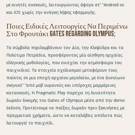
με κινητές συσκευές, λειτουργώντας άψογα σε” “Android os
και iOS χωρίς την ανάγκη λήψης εφαρμογής.
Ποιες Ειδικές Λειτουργίες Να Περιμένω
Στο Φρουτάκι Gates Regarding Olympus;
Τα σύμβολα περιλαμβάνουν τον Δία, την Κλεψύδρα και τα
Πολύτιμο Πετράδια, προσφέροντας μία αίσθηση αρχαίας
ελληνικής μυθολογίας, που ενισχύει την ατμόσφαιρα του
παιχνιδιού. Τα στοιχεία σχεδιασμού μεταφέρουν τους
παίκτες σε μια εποχή αρχαίου μεγαλείου, με ένα δυσοίωνο
σκηνικό” “από μοβ ουρανούς και υπέροχες μαρμάρινες
κατασκευές. Η Pragmatic Play παρέχει τη δυνατότητα
δωρεάν δοκιμής του Gates of Olympus μέσα από την demo
έκδοση. Προτείνουμε να παίξεις δωρεάν πριν ξεκινήσεις με
πραγματικά χρήματα, ώστε να καταλάβεις απόλυτα πώς
λειτουργεί το παιχνίδι.