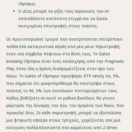
Olympus.
Ο Δίας μπορεί να ρίξει τους κεραυνούς του σε
οποιαδήποτε ανύποπτη στιγμή και να δώσει
ενισχυμένες επιστροφές στους παίκτες.
Οι πρωτοποριακοί τροχοί που ανατρέπονται επιτρέπουν
πολλαπλά καταιγιστικά κέρδη από μία μόνο περιστροφή,
όταν νέα σύμβολα πέφτουν στη θέση τους. Το Gates
involving Olympus είναι ένας κουλοχέρης από την Pragmatic
Play, όπου όλη η δράση διαδραματίζεται στον όρο των
Θεών. Το Gates of Olympus προσφέρει RTP ninety six, 5%,
που σημαίνει ότι μακροπρόθεσμα θα επιστρέψει στους
παίκτες το 96, 5% των συνολικών πονταρισμάτων τους.
Καθώς βυθίζεστε σε αυτό το μυθικό βασίλειο, θα γίνετε
μάρτυρες της δύναμης του Δία, του ηγεμόνα των θεών, που
προκαλεί δέος. Σε κάθε περιστροφή, μπορεί να εξαπολύσει
μια φτερωτή σφαίρα στους τροχούς, χαρίζοντάς σας μια
ενίσχυση πολλαπλασιαστή που κυμαίνεται από 2 times