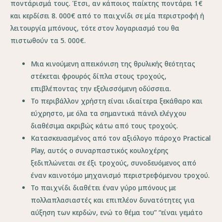
ποντάρισμά τους. Έτσι, αν κάποιος παίκτης ποντάρει 1€
και κερδίσει 8. 000€ από το παιχνίδι σε μία περιστροφή ή
λειτουργία μπόνους, τότε στον λογαριασμό του θα
πιστωθούν τα 5. 000€.
Μια κινούμενη απεικόνιση της θρυλικής θεότητας
στέκεται φρουρός δίπλα στους τροχούς,
επιβλέποντας την εξελισσόμενη οδύσσεια.
Το περιβάλλον χρήστη είναι ιδιαίτερα ξεκάθαρο και
εύχρηστο, με όλα τα σημαντικά πάνελ ελέγχου
διαθέσιμα ακριβώς κάτω από τους τροχούς.
Κατασκευασμένος από τον αξιόλογο πάροχο Practical
Play, αυτός ο συναρπαστικός κουλοχέρης
ξεδιπλώνεται σε έξι τροχούς, συνοδευόμενος από
έναν καινοτόμο μηχανισμό περιστρεφόμενου τροχού.
Το παιχνίδι διαθέτει έναν γύρο μπόνους με
πολλαπλασιαστές και επιπλέον δυνατότητες για
αύξηση των κερδών, ενώ το θέμα του” “είναι γεμάτο