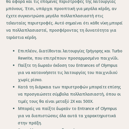
θα αφορά και τις επόμενες περιστροφές της λειτουργίας
μπόνους. Έτσι, υπάρχει προοπτική για μεγάλα κέρδη, αν
έχετε συγκεντρώσει μεγάλο πολλαπλασιαστή στις
τελευταίες περιστροφές. Αυτό σημαίνει ότι κάθε νίκη μπορεί
να πολλαπλασιαστεί, προσφέροντας τη δυνατότητα για
τεράστια κέρδη.
Επιπλέον, διατίθενται λειτουργίες Γρήγορης και Turbo
Rewrite, που επιτρέπουν προσαρμοσμένο παιχνίδι.
Παίξτε τη δωρεάν έκδοση του Entrances of Olympus
για να κατανοήσετε τις λειτουργίες του παιχνιδιού
χωρίς ρίσκο.
Κατά τη διάρκεια των περιστροφών μπορείτε επίσης
να προσγειώσετε σύμβολα πολλαπλασιαστή, όπου οι
τιμές τους θα είναι μεταξύ 2Χ και 500Χ.
Μπορείς να παίξτε δωρεάν το Entrance of Olympus
για να διαπιστώσεις όλα αυτά τα χαρακτηριστικά
στην πράξη.