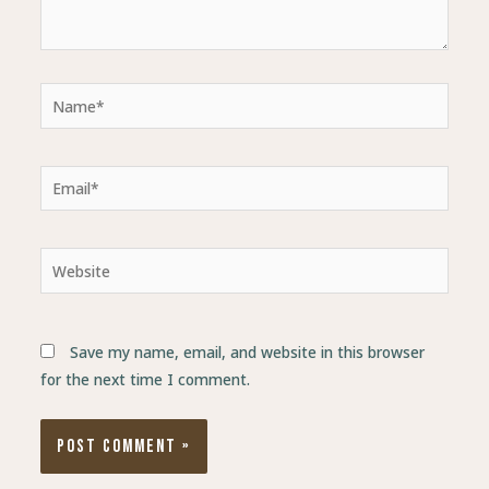
Name*
Email*
Website
Save my name, email, and website in this browser
for the next time I comment.