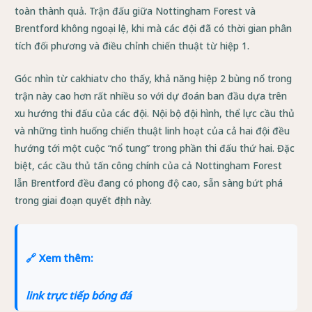
toàn thành quả. Trận đấu giữa Nottingham Forest và
Brentford không ngoại lệ, khi mà các đội đã có thời gian phân
tích đối phương và điều chỉnh chiến thuật từ hiệp 1.
Góc nhìn từ cakhiatv cho thấy, khả năng hiệp 2 bùng nổ trong
trận này cao hơn rất nhiều so với dự đoán ban đầu dựa trên
xu hướng thi đấu của các đội. Nội bộ đội hình, thể lực cầu thủ
và những tình huống chiến thuật linh hoạt của cả hai đội đều
hướng tới một cuộc “nổ tung” trong phần thi đấu thứ hai. Đặc
biệt, các cầu thủ tấn công chính của cả Nottingham Forest
lẫn Brentford đều đang có phong độ cao, sẵn sàng bứt phá
trong giai đoạn quyết định này.
🔗 Xem thêm:
link trực tiếp bóng đá