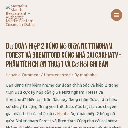
Skip
Post
MAIN
to
navigation
MENU
content
Dự đoán hiệp 2 bùng nổ giữa Nottingham
Forest và Brentford Cùng nhà cái cakhiatv –
Phân tích chiến thuật và cơ hội ghi bàn
Leave a Comment
/
Uncategorized
/ By
marhaba
Bạn đang tìm kiếm những dự đoán chính xác về hiệp 2 trong
trận đấu cực kỳ hấp dẫn giữa Nottingham Forest và
Brentford? Hiện tại, trận đấu này đang nhận được rất nhiều
sự chú ý từ cộng đồng yêu thể thao, đặc biệt là các chuyên
gia phân tích của nhà cái
cakhiatv
. Dự đoán hiệp 2 bùng nổ
giữa Nottingham Forest và Brentford Cùng nhà cái cakhiatv
không chỉ giúp người hâm mộ dễ dàng đưa ra quyết định chính