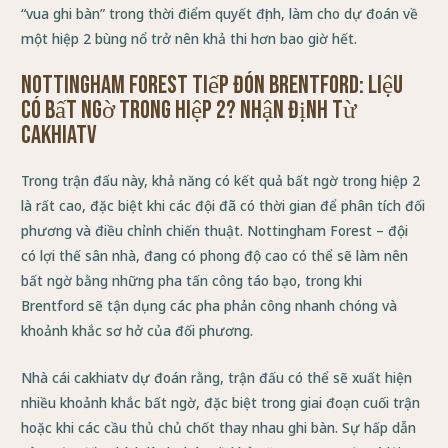
“vua ghi bàn” trong thời điểm quyết định, làm cho dự đoán về
một hiệp 2 bùng nổ trở nên khả thi hơn bao giờ hết.
Nottingham Forest Tiếp Đón Brentford: Liệu
Có Bất Ngờ Trong Hiệp 2? Nhận Định từ
Cakhiatv
Trong trận đấu này, khả năng có kết quả bất ngờ trong hiệp 2
là rất cao, đặc biệt khi các đội đã có thời gian để phân tích đối
phương và điều chỉnh chiến thuật. Nottingham Forest – đội
có lợi thế sân nhà, đang có phong độ cao có thể sẽ làm nên
bất ngờ bằng những pha tấn công táo bạo, trong khi
Brentford sẽ tận dụng các pha phản công nhanh chóng và
khoảnh khắc sơ hở của đối phương.
Nhà cái cakhiatv dự đoán rằng, trận đấu có thể sẽ xuất hiện
nhiều khoảnh khắc bất ngờ, đặc biệt trong giai đoạn cuối trận
hoặc khi các cầu thủ chủ chốt thay nhau ghi bàn. Sự hấp dẫn