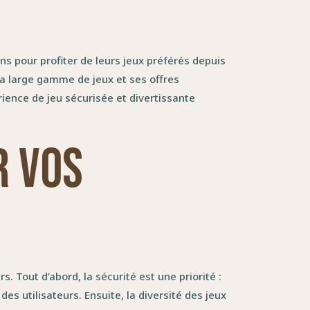
ns pour profiter de leurs jeux préférés depuis
sa large gamme de jeux et ses offres
ence de jeu sécurisée et divertissante
r Vos
 Tout d’abord, la sécurité est une priorité :
es utilisateurs. Ensuite, la diversité des jeux