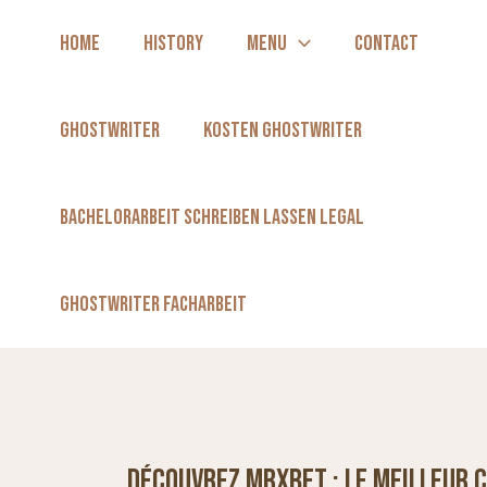
Skip
Post
HOME
HISTORY
MENU
CONTACT
to
navigation
content
GHOSTWRITER
KOSTEN GHOSTWRITER
BACHELORARBEIT SCHREIBEN LASSEN LEGAL
GHOSTWRITER FACHARBEIT
Découvrez MrXBet : Le Meilleur C