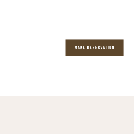
MAKE RESERVATION