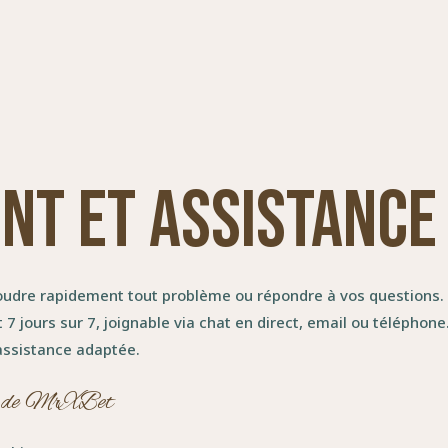
nt et Assistance
ésoudre rapidement tout problème ou répondre à vos questions
 7 jours sur 7, joignable via chat en direct, email ou téléphon
 assistance adaptée.
m de MrXBet