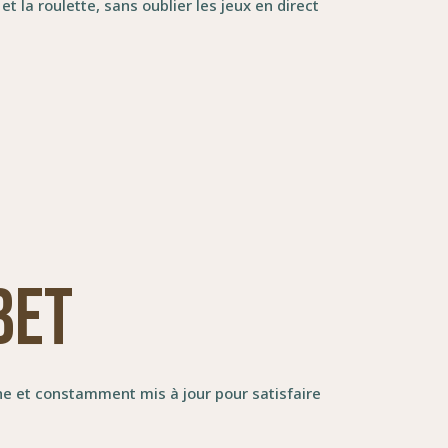
 la roulette, sans oublier les jeux en direct
Bet
che et constamment mis à jour pour satisfaire