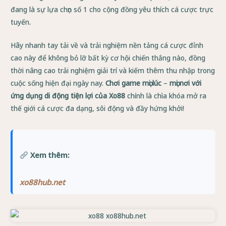
đang là sự lựa chọn số 1 cho cộng đồng yêu thích cá cược trực
tuyến.
Hãy nhanh tay tải về và trải nghiệm nền tảng cá cược đỉnh
cao này để không bỏ lỡ bất kỳ cơ hội chiến thắng nào, đồng
thời nâng cao trải nghiệm giải trí và kiếm thêm thu nhập trong
cuộc sống hiện đại ngày nay.
Chơi game mọi lúc
–
mọi nơi với
ứng dụng di động tiện lợi của Xo88
chính là chìa khóa mở ra
thế giới cá cược đa dạng, sôi động và đầy hứng khởi!
Xem thêm:
xo88hub.net