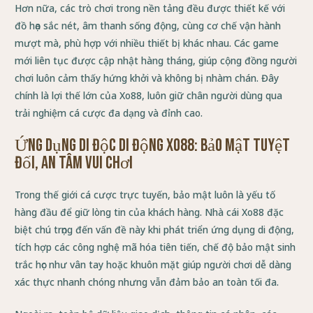
Hơn nữa, các trò chơi trong nền tảng đều được thiết kế với
đồ họa sắc nét, âm thanh sống động, cùng cơ chế vận hành
mượt mà, phù hợp với nhiều thiết bị khác nhau. Các game
mới liên tục được cập nhật hàng tháng, giúp cộng đồng người
chơi luôn cảm thấy hứng khởi và không bị nhàm chán. Đây
chính là lợi thế lớn của Xo88, luôn giữ chân người dùng qua
trải nghiệm cá cược đa dạng và đỉnh cao.
Ứng Dụng Di Độc Di Động Xo88: Bảo Mật Tuyệt
Đối, An Tâm Vui Chơi
Trong thế giới cá cược trực tuyến, bảo mật luôn là yếu tố
hàng đầu để giữ lòng tin của khách hàng. Nhà cái Xo88 đặc
biệt chú trọng đến vấn đề này khi phát triển ứng dụng di động,
tích hợp các công nghệ mã hóa tiên tiến, chế độ bảo mật sinh
trắc học như vân tay hoặc khuôn mặt giúp người chơi dễ dàng
xác thực nhanh chóng nhưng vẫn đảm bảo an toàn tối đa.