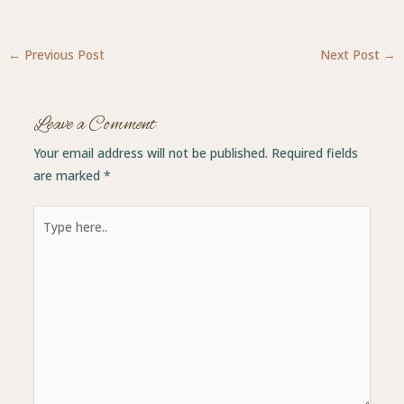
←
Previous Post
Next Post
→
Leave a Comment
Your email address will not be published.
Required fields
are marked
*
Type
here..