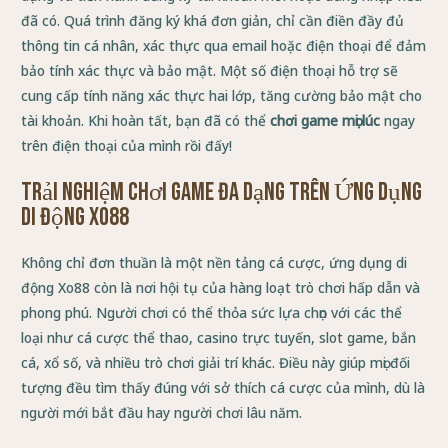
đã có. Quá trình đăng ký khá đơn giản, chỉ cần điền đầy đủ
thông tin cá nhân, xác thực qua email hoặc điện thoại để đảm
bảo tính xác thực và bảo mật. Một số điện thoại hỗ trợ sẽ
cung cấp tính năng xác thực hai lớp, tăng cường bảo mật cho
tài khoản. Khi hoàn tất, bạn đã có thể
chơi game mọi lúc
ngay
trên điện thoại của mình rồi đấy!
Trải Nghiệm Chơi Game Đa Dạng Trên Ứng Dụng
Di Động Xo88
Không chỉ đơn thuần là một nền tảng cá cược, ứng dụng di
động Xo88 còn là nơi hội tụ của hàng loạt trò chơi hấp dẫn và
phong phú. Người chơi có thể thỏa sức lựa chọn với các thể
loại như cá cược thể thao, casino trực tuyến, slot game, bắn
cá, xổ số, và nhiều trò chơi giải trí khác. Điều này giúp mọi đối
tượng đều tìm thấy đúng với sở thích cá cược của mình, dù là
người mới bắt đầu hay người chơi lâu năm.