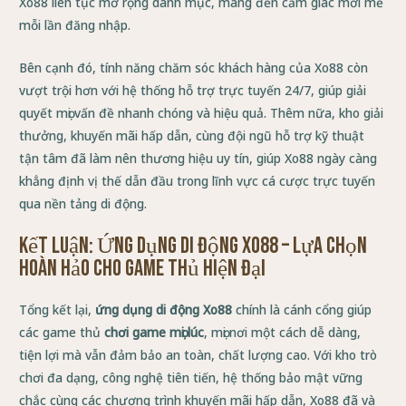
Xo88 liên tục mở rộng danh mục, mang đến cảm giác mới mẻ
mỗi lần đăng nhập.
Bên cạnh đó, tính năng chăm sóc khách hàng của Xo88 còn
vượt trội hơn với hệ thống hỗ trợ trực tuyến 24/7, giúp giải
quyết mọi vấn đề nhanh chóng và hiệu quả. Thêm nữa, kho giải
thưởng, khuyến mãi hấp dẫn, cùng đội ngũ hỗ trợ kỹ thuật
tận tâm đã làm nên thương hiệu uy tín, giúp Xo88 ngày càng
khẳng định vị thế dẫn đầu trong lĩnh vực cá cược trực tuyến
qua nền tảng di động.
Kết Luận: Ứng Dụng Di Động Xo88 – Lựa Chọn
Hoàn Hảo Cho Game Thủ Hiện Đại
Tổng kết lại,
ứng dụng di động Xo88
chính là cánh cổng giúp
các game thủ
chơi game mọi lúc
, mọi nơi một cách dễ dàng,
tiện lợi mà vẫn đảm bảo an toàn, chất lượng cao. Với kho trò
chơi đa dạng, công nghệ tiên tiến, hệ thống bảo mật vững
chắc cùng các chương trình khuyến mãi hấp dẫn, Xo88 đã và