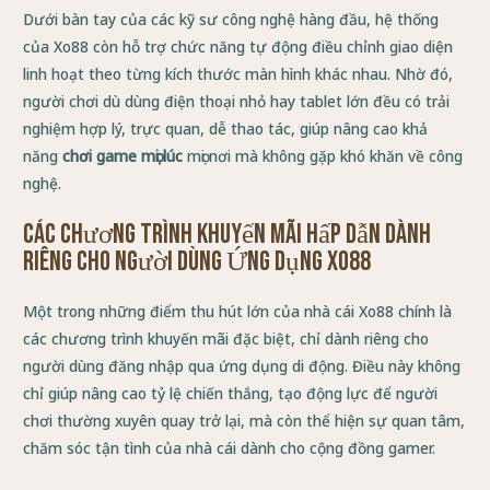
Dưới bàn tay của các kỹ sư công nghệ hàng đầu, hệ thống
của Xo88 còn hỗ trợ chức năng tự động điều chỉnh giao diện
linh hoạt theo từng kích thước màn hình khác nhau. Nhờ đó,
người chơi dù dùng điện thoại nhỏ hay tablet lớn đều có trải
nghiệm hợp lý, trực quan, dễ thao tác, giúp nâng cao khả
năng
chơi game mọi lúc
mọi nơi mà không gặp khó khăn về công
nghệ.
Các Chương Trình Khuyến Mãi Hấp Dẫn Dành
Riêng Cho Người Dùng Ứng Dụng Xo88
Một trong những điểm thu hút lớn của nhà cái Xo88 chính là
các chương trình khuyến mãi đặc biệt, chỉ dành riêng cho
người dùng đăng nhập qua ứng dụng di động. Điều này không
chỉ giúp nâng cao tỷ lệ chiến thắng, tạo động lực để người
chơi thường xuyên quay trở lại, mà còn thể hiện sự quan tâm,
chăm sóc tận tình của nhà cái dành cho cộng đồng gamer.