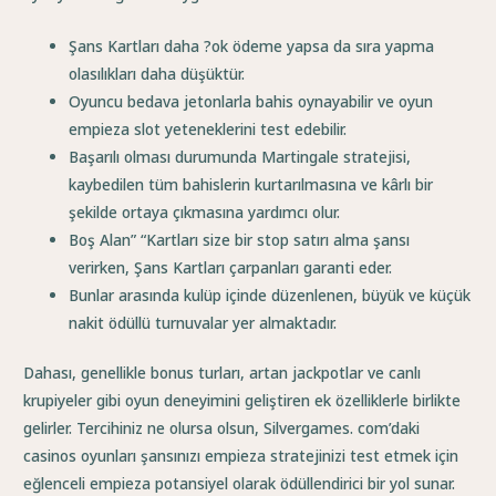
Şans Kartları daha ?ok ödeme yapsa da sıra yapma
olasılıkları daha düşüktür.
Oyuncu bedava jetonlarla bahis oynayabilir ve oyun
empieza slot yeteneklerini test edebilir.
Başarılı olması durumunda Martingale stratejisi,
kaybedilen tüm bahislerin kurtarılmasına ve kârlı bir
şekilde ortaya çıkmasına yardımcı olur.
Boş Alan” “Kartları size bir stop satırı alma şansı
verirken, Şans Kartları çarpanları garanti eder.
Bunlar arasında kulüp içinde düzenlenen, büyük ve küçük
nakit ödüllü turnuvalar yer almaktadır.
Dahası, genellikle bonus turları, artan jackpotlar ve canlı
krupiyeler gibi oyun deneyimini geliştiren ek özelliklerle birlikte
gelirler. Tercihiniz ne olursa olsun, Silvergames. com’daki
casinos oyunları şansınızı empieza stratejinizi test etmek için
eğlenceli empieza potansiyel olarak ödüllendirici bir yol sunar.