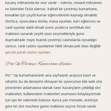
kazanç miktarında bir sınır vardır – ödeme, reward miktarının
on katından fazla olamaz. Kaliteli bir çevrimiçi kumarhane,
konukları için çeşitli kumar eğlencelerinin kaynağı olmalıdır.
Slottica, oyunculara slotlar, masa oyunları, kart eğlencesi ve
canlı oyunlar dahil olmak üzere yüzlerce sertifikalı slot
makinesi sunarak çeşitli oyun seçenekleriyle gurur
duymaktadır. Hayır, lisanslı çevrimiçi casinolarda oynadığın
sürece, canlı casino oyunlarının hileli olması pek olası değildir
gerçek paralı casino oyunları
.
Pin Up Türkiye Kumarhane Lisansı
Pin” “Up kumarhanesinin ana sayfasının arayüzü basit ve
rahattır, bu da deneyimi olmayan bir oyuncunun bile web site
yönetimini anlamasına olanak tanır. Kazançların çekildiği slot
makineleri, kullanıcıların makineleri aramasını kolaylaştırmak
için ayrı bir sekmede bulunur. Ayrıca yan menüde, üreticiye
göre bir slot machine game makinesi seçme fırsatı vardır.