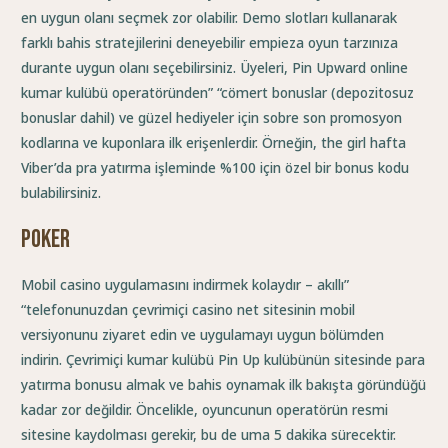
en uygun olanı seçmek zor olabilir. Demo slotları kullanarak
farklı bahis stratejilerini deneyebilir empieza oyun tarzınıza
durante uygun olanı seçebilirsiniz. Üyeleri, Pin Upward online
kumar kulübü operatöründen” “cömert bonuslar (depozitosuz
bonuslar dahil) ve güzel hediyeler için sobre son promosyon
kodlarına ve kuponlara ilk erişenlerdir. Örneğin, the girl hafta
Viber’da pra yatırma işleminde %100 için özel bir bonus kodu
bulabilirsiniz.
Poker
Mobil casino uygulamasını indirmek kolaydır – akıllı”
“telefonunuzdan çevrimiçi casino net sitesinin mobil
versiyonunu ziyaret edin ve uygulamayı uygun bölümden
indirin. Çevrimiçi kumar kulübü Pin Up kulübünün sitesinde para
yatırma bonusu almak ve bahis oynamak ilk bakışta göründüğü
kadar zor değildir. Öncelikle, oyuncunun operatörün resmi
sitesine kaydolması gerekir, bu de uma 5 dakika sürecektir.