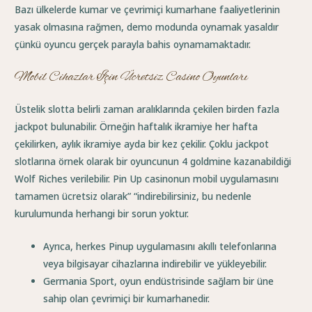
Bazı ülkelerde kumar ve çevrimiçi kumarhane faaliyetlerinin
yasak olmasına rağmen, demo modunda oynamak yasaldır
çünkü oyuncu gerçek parayla bahis oynamamaktadır.
Mobil Cihazlar Için Ücretsiz Casino Oyunları
Üstelik slotta belirli zaman aralıklarında çekilen birden fazla
jackpot bulunabilir. Örneğin haftalık ikramiye her hafta
çekilirken, aylık ikramiye ayda bir kez çekilir. Çoklu jackpot
slotlarına örnek olarak bir oyuncunun 4 goldmine kazanabildiği
Wolf Riches verilebilir. Pin Up casinonun mobil uygulamasını
tamamen ücretsiz olarak” “indirebilirsiniz, bu nedenle
kurulumunda herhangi bir sorun yoktur.
Ayrıca, herkes Pinup uygulamasını akıllı telefonlarına
veya bilgisayar cihazlarına indirebilir ve yükleyebilir.
Germania Sport, oyun endüstrisinde sağlam bir üne
sahip olan çevrimiçi bir kumarhanedir.