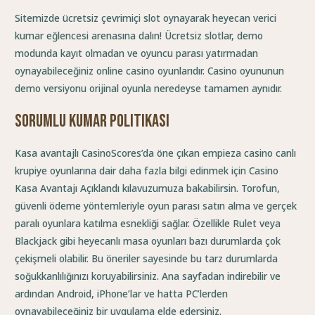
Sitemizde ücretsiz çevrimiçi slot oynayarak heyecan verici
kumar eğlencesi arenasına dalın! Ücretsiz slotlar, demo
modunda kayıt olmadan ve oyuncu parası yatırmadan
oynayabileceğiniz online casino oyunlarıdır. Casino oyununun
demo versiyonu orijinal oyunla neredeyse tamamen aynıdır.
Sorumlu Kumar Politikası
Kasa avantajlı CasinoScores’da öne çıkan empieza casino canlı
krupiye oyunlarına dair daha fazla bilgi edinmek için Casino
Kasa Avantajı Açıklandı kılavuzumuza bakabilirsin. Torofun,
güvenli ödeme yöntemleriyle oyun parası satın alma ve gerçek
paralı oyunlara katılma esnekliği sağlar. Özellikle Rulet veya
Blackjack gibi heyecanlı masa oyunları bazı durumlarda çok
çekişmeli olabilir. Bu öneriler sayesinde bu tarz durumlarda
soğukkanlılığınızı koruyabilirsiniz. Ana sayfadan indirebilir ve
ardından Android, iPhone’lar ve hatta PC’lerden
oynayabileceğiniz bir uygulama elde edersiniz.