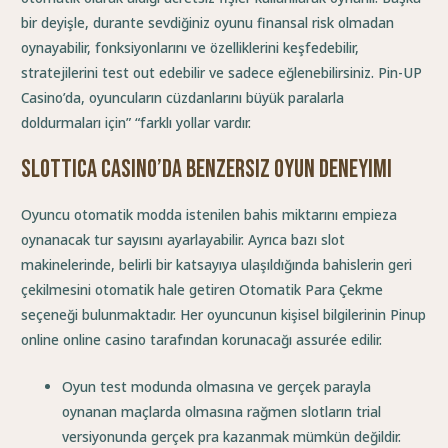
bir deyişle, durante sevdiğiniz oyunu finansal risk olmadan
oynayabilir, fonksiyonlarını ve özelliklerini keşfedebilir,
stratejilerini test out edebilir ve sadece eğlenebilirsiniz. Pin-UP
Casino’da, oyuncuların cüzdanlarını büyük paralarla
doldurmaları için” “farklı yollar vardır.
Slottica Casino’da Benzersiz Oyun Deneyimi
Oyuncu otomatik modda istenilen bahis miktarını empieza
oynanacak tur sayısını ayarlayabilir. Ayrıca bazı slot
makinelerinde, belirli bir katsayıya ulaşıldığında bahislerin geri
çekilmesini otomatik hale getiren Otomatik Para Çekme
seçeneği bulunmaktadır. Her oyuncunun kişisel bilgilerinin Pinup
online online casino tarafından korunacağı assurée edilir.
Oyun test modunda olmasına ve gerçek parayla
oynanan maçlarda olmasına rağmen slotların trial
versiyonunda gerçek pra kazanmak mümkün değildir.