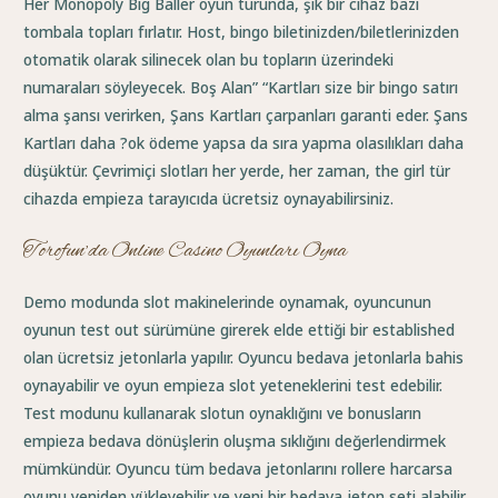
Her Monopoly Big Baller oyun turunda, şık bir cihaz bazı
tombala topları fırlatır. Host, bingo biletinizden/biletlerinizden
otomatik olarak silinecek olan bu topların üzerindeki
numaraları söyleyecek. Boş Alan” “Kartları size bir bingo satırı
alma şansı verirken, Şans Kartları çarpanları garanti eder. Şans
Kartları daha ?ok ödeme yapsa da sıra yapma olasılıkları daha
düşüktür. Çevrimiçi slotları her yerde, her zaman, the girl tür
cihazda empieza tarayıcıda ücretsiz oynayabilirsiniz.
Torofun’da Online Casino Oyunları Oyna
Demo modunda slot makinelerinde oynamak, oyuncunun
oyunun test out sürümüne girerek elde ettiği bir established
olan ücretsiz jetonlarla yapılır. Oyuncu bedava jetonlarla bahis
oynayabilir ve oyun empieza slot yeteneklerini test edebilir.
Test modunu kullanarak slotun oynaklığını ve bonusların
empieza bedava dönüşlerin oluşma sıklığını değerlendirmek
mümkündür. Oyuncu tüm bedava jetonlarını rollere harcarsa
oyunu yeniden yükleyebilir ve yeni bir bedava jeton seti alabilir.