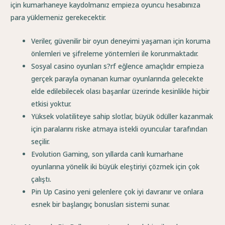
için kumarhaneye kaydolmanız empieza oyuncu hesabınıza
para yüklemeniz gerekecektir.
Veriler, güvenilir bir oyun deneyimi yaşaman için koruma
önlemleri ve şifreleme yöntemleri ile korunmaktadır.
Sosyal casino oyunları s?rf eğlence amaçlıdır empieza
gerçek parayla oynanan kumar oyunlarında gelecekte
elde edilebilecek olası başarılar üzerinde kesinlikle hiçbir
etkisi yoktur.
Yüksek volatiliteye sahip slotlar, büyük ödüller kazanmak
için paralarını riske atmaya istekli oyuncular tarafından
seçilir.
Evolution Gaming, son yıllarda canlı kumarhane
oyunlarına yönelik iki büyük eleştiriyi çözmek için çok
çalıştı.
Pin Up Casino yeni gelenlere çok iyi davranır ve onlara
esnek bir başlangıç bonusları sistemi sunar.