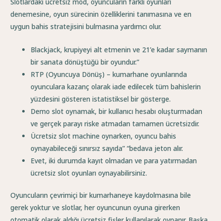
Slotlardaki ücretsiz mod, oyuncuların farklı oyunları
denemesine, oyun sürecinin özelliklerini tanımasına ve en
uygun bahis stratejisini bulmasına yardımcı olur.
Blackjack, krupiyeyi alt etmenin ve 21’e kadar saymanın
bir sanata dönüştüğü bir oyundur.”
RTP (Oyuncuya Dönüş) – kumarhane oyunlarında
oyunculara kazanç olarak iade edilecek tüm bahislerin
yüzdesini gösteren istatistiksel bir gösterge.
Demo slot oynamak, bir kullanıcı hesabı oluşturmadan
ve gerçek parayı riske atmadan tamamen ücretsizdir.
Ücretsiz slot machine oynarken, oyuncu bahis
oynayabileceği sınırsız sayıda” “bedava jeton alır.
Evet, iki durumda kayıt olmadan ve para yatırmadan
ücretsiz slot oyunları oynayabilirsiniz.
Oyuncuların çevrimiçi bir kumarhaneye kaydolmasına bile
gerek yoktur ve slotlar, her oyuncunun oyuna girerken
otomatik olarak aldığı ücretsiz fişler kullanılarak oynanır. Başka