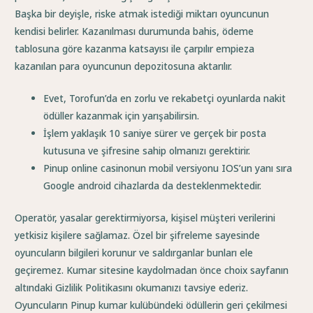
Başka bir deyişle, riske atmak istediği miktarı oyuncunun
kendisi belirler. Kazanılması durumunda bahis, ödeme
tablosuna göre kazanma katsayısı ile çarpılır empieza
kazanılan para oyuncunun depozitosuna aktarılır.
Evet, Torofun’da en zorlu ve rekabetçi oyunlarda nakit
ödüller kazanmak için yarışabilirsin.
İşlem yaklaşık 10 saniye sürer ve gerçek bir posta
kutusuna ve şifresine sahip olmanızı gerektirir.
Pinup online casinonun mobil versiyonu IOS’un yanı sıra
Google android cihazlarda da desteklenmektedir.
Operatör, yasalar gerektirmiyorsa, kişisel müşteri verilerini
yetkisiz kişilere sağlamaz. Özel bir şifreleme sayesinde
oyuncuların bilgileri korunur ve saldırganlar bunları ele
geçiremez. Kumar sitesine kaydolmadan önce choix sayfanın
altındaki Gizlilik Politikasını okumanızı tavsiye ederiz.
Oyuncuların Pinup kumar kulübündeki ödüllerin geri çekilmesi