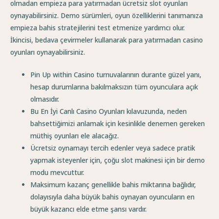
olmadan empieza para yatırmadan ücretsiz slot oyunları
oynayabilirsiniz. Demo sürümleri, oyun özelliklerini tanımanıza
empieza bahis stratejilerini test etmenize yardımcı olur.
İkincisi, bedava çevirmeler kullanarak para yatırmadan casino
oyunları oynayabilirsiniz.
Pin Up within Casino turnuvalarının durante güzel yanı,
hesap durumlarına bakılmaksızın tüm oyunculara açık
olmasıdır.
Bu En İyi Canlı Casino Oyunları kılavuzunda, neden
bahsettiğimizi anlamak için kesinlikle denemen gereken
müthiş oyunları ele alacağız.
Ücretsiz oynamayı tercih edenler veya sadece pratik
yapmak isteyenler için, çoğu slot makinesi için bir demo
modu mevcuttur.
Maksimum kazanç genellikle bahis miktarına bağlıdır,
dolayısıyla daha büyük bahis oynayan oyuncuların en
büyük kazancı elde etme şansı vardır.