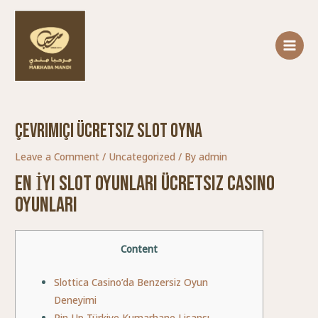
Skip
Post
MAIN
to
navigation
MENU
content
Çevrimiçi Ücretsiz Slot Oyna
Leave a Comment
/
Uncategorized
/ By
admin
En İyi Slot Oyunları Ücretsiz Casino
Oyunları
Content
Slottica Casino’da Benzersiz Oyun
Deneyimi
Pin Up Türkiye Kumarhane Lisansı