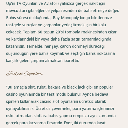
Up’ın TV Oyunları ve Aviator (yalnızca gerçek nakit için
mevcuttur) gibi eğlence yelpazesinden de bahsetmeye değer.
Bahis süresi dolduğunda, Bay Monopoly bingo biletlerinize
rastgele vuruşlar ve çarpanlar yerleştirmek için bir kolu
çekecek. Toplam 60 topun 20’si tombala makinesinden çıkar
ve kartlarındaki bir veya daha fazla satırı tamamladığında
kazanırsın. Temelde, her şey, çarkın dönmeyi duracağı
düşündüğün yere bahis koymak ve seçtiğin bahis noktasına
karşılık gelen çarpanı almaktan ibarettir.
Jackpot Oyunları
“Bu amaçla slot, rulet, bakara ve black jack gibi en popüler
casino oyunlarında bir test modu bulunur. Ayrıca bedava
spinleri kullanarak casino slot oyunlarını ücretsiz olarak
oynayabilirsiniz. Ücretsiz çevirmeler, para yatırma işleminizi
riske atmadan slotlara bahis yapma empieza aynı zamanda
gerçek para kazanma fırsatıdır. Evet, iki durumda kayıt