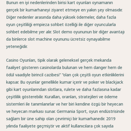
Bunun en iyi nedenlerinden birisi kart oyunları oynamanın
gerçek bir kumarhaneyi ziyaret etmeye en yakın şey olmasıdır.
Diğer nedenler arasında daha yüksek ödemeler, daha fazla
oyun çeşitliliği empieza sohbet özelliği ile diğer oyuncularla
sohbet edebilme yer alır. Slot demo oyununun bir diğer avantajı
da binlerce slot machine oyununu ücretsiz oynayabilme
yeteneğidir.
Casino Oyunları, tipik olarak geleneksel gerçek mekanda
faaliyet gösteren casinolarda bulunan ve hem danger hem de
ödül vaadiyle birincil cazibesi” “olan çok çeşitli oyun etkinliklerini
kapsar. Bu oyunlar genellikle kumar içerir ve poker ve blackjack
gibi kart oyunlarından slotlara, rulete ve daha fazlasına kadar
çeşitlilik gösterebilir. Kuralları, oranları, stratejileri ve ödeme
sistemleri ile tanımlanırlar ve her biri kendine özgü bir heyecan
ve heyecan markası sunar. Germania Sport, oyun endüstrisinde
sağlam bir üne sahip olan çevrimiçi bir kumarhanedir. 2019
yılında faaliyete geçmiştir ve aktif kullanıcılara çok sayıda