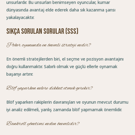
unsurlardır. Bu unsurları benimseyen oyuncular, kumar
dünyasında avantaj elde ederek daha sık kazanma şansı
yakalayacaktır.
Sıkça Sorulan Sorular (SSS)
Poker oyununda en önemli strateji nedir?
En önemli stratejilerden biri, el seçme ve pozisyon avantajını
doğru kullanmaktır. Sabırlı olmak ve güçlü ellerle oynamak
başarıyı artırır.
Blöf yaparken nelere dikkat etmek gerekir?
Blöf yaparken rakiplerin davranışları ve oyunun mevcut durumu
iyi analiz edilmeli, yanlış zamanda blöf yapmamak önemlidir.
Bankroll yönetimi neden önemlidir?