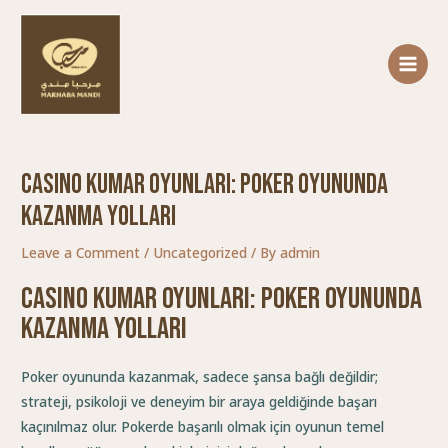
Skip
Post
MAIN
to
navigation
MENU
content
Casino Kumar Oyunları: Poker Oyununda
Kazanma Yolları
Leave a Comment
/
Uncategorized
/ By
admin
Casino Kumar Oyunları: Poker Oyununda
Kazanma Yolları
Poker oyununda kazanmak, sadece şansa bağlı değildir;
strateji, psikoloji ve deneyim bir araya geldiğinde başarı
kaçınılmaz olur. Pokerde başarılı olmak için oyunun temel