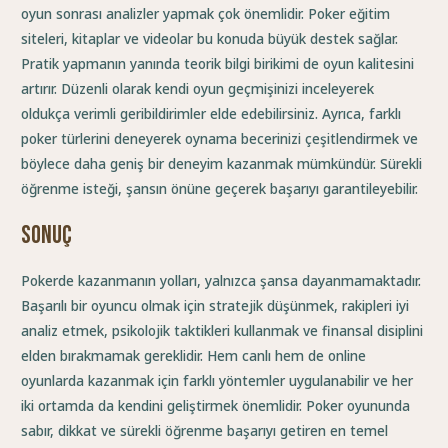
oyun sonrası analizler yapmak çok önemlidir. Poker eğitim
siteleri, kitaplar ve videolar bu konuda büyük destek sağlar.
Pratik yapmanın yanında teorik bilgi birikimi de oyun kalitesini
artırır. Düzenli olarak kendi oyun geçmişinizi inceleyerek
oldukça verimli geribildirimler elde edebilirsiniz. Ayrıca, farklı
poker türlerini deneyerek oynama becerinizi çeşitlendirmek ve
böylece daha geniş bir deneyim kazanmak mümkündür. Sürekli
öğrenme isteği, şansın önüne geçerek başarıyı garantileyebilir.
Sonuç
Pokerde kazanmanın yolları, yalnızca şansa dayanmamaktadır.
Başarılı bir oyuncu olmak için stratejik düşünmek, rakipleri iyi
analiz etmek, psikolojik taktikleri kullanmak ve finansal disiplini
elden bırakmamak gereklidir. Hem canlı hem de online
oyunlarda kazanmak için farklı yöntemler uygulanabilir ve her
iki ortamda da kendini geliştirmek önemlidir. Poker oyununda
sabır, dikkat ve sürekli öğrenme başarıyı getiren en temel