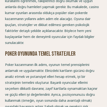
kurallarını öğrenmek, rakiplerinizi doğru okumak ve uygun
anlarda doğru hamleleri yapmak gerekir. Bu makalede, casino
kumar oyunları arasında oldukça popüler olan pokerde
kazanmanın yollarını adım adım ele alacağız. Oyuna dair
ipuçları, stratejiler ve dikkat edilmesi gereken psikolojik
faktörler detaylı şekilde açıklanacaktır. Böylece hem yeni
başlayanlar hem de deneyimli oyuncular için faydalı bilgiler
sunulacaktır.
Poker Oyununda Temel Stratejiler
Poker kazanmanın ilk adımı, oyunun temel prensiplerini
anlamak ve uygulamaktır. Elinizdeki kartların gücünü doğru
analiz etmek ve potansiyel elleri hesap etmek, iyi bir
stratejinin temelini oluşturur. Başarılı oyuncular ellerini
seçerken dikkatli davranır, zayıf kartlarla oynamaktan kaçınır
ve güçlü elleri iyi değerlendirir. Ayrıca, pozisyonunuzu doğru
kullanmak (örneğin, oyun sonunda daha avantajlı olmak)
oyundaki başarınızı artırır. Sabırlı olmak ve gereksiz risk