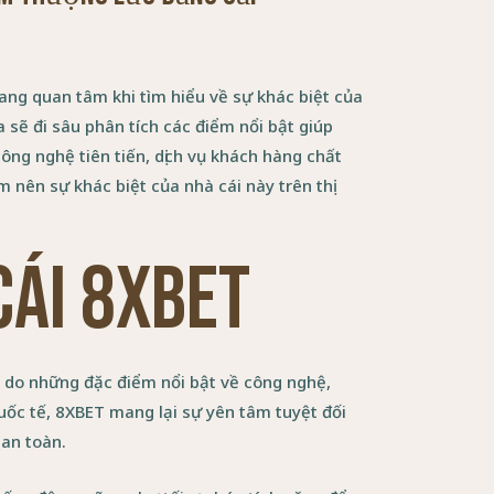
ang quan tâm khi tìm hiểu về sự khác biệt của
 sẽ đi sâu phân tích các điểm nổi bật giúp
ông nghệ tiên tiến, dịch vụ khách hàng chất
 nên sự khác biệt của nhà cái này trên thị
Cái 8XBET
o do những đặc điểm nổi bật về công nghệ,
ốc tế, 8XBET mang lại sự yên tâm tuyệt đối
 an toàn.