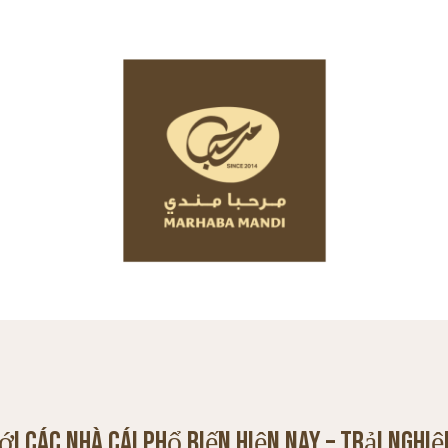
với các nhà cái phổ biến hiện nay – Trải ng