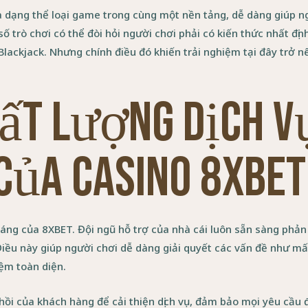
dạng thể loại game trong cùng một nền tảng, dễ dàng giúp ng
 trò chơi có thể đòi hỏi người chơi phải có kiến thức nhất định
ackjack. Nhưng chính điều đó khiến trải nghiệm tại đây trở nên
hất Lượng Dịch V
của Casino 8XBET
áng của 8XBET. Đội ngũ hỗ trợ của nhà cái luôn sẵn sàng phả
 Điều này giúp người chơi dễ dàng giải quyết các vấn đề như mấ
iệm toàn diện.
ồi của khách hàng để cải thiện dịch vụ, đảm bảo mọi yêu cầu đ