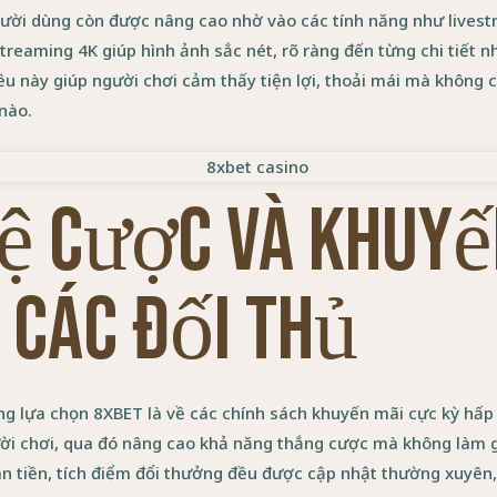
gười dùng còn được nâng cao nhờ vào các tính năng như livestr
eaming 4K giúp hình ảnh sắc nét, rõ ràng đến từng chi tiết nh
iều này giúp người chơi cảm thấy tiện lợi, thoải mái mà không
 nào.
Lệ Cược và Khuyế
 Các Đối Thủ
g lựa chọn 8XBET là về các chính sách khuyến mãi cực kỳ hấp d
ời chơi, qua đó nâng cao khả năng thắng cược mà không làm g
 tiền, tích điểm đổi thưởng đều được cập nhật thường xuyên, m