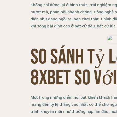
Không chỉ dừng lại ở hình thức, trải nghiệm n
mượt mà, phản hồi nhanh chóng. Công nghệ str
diện như đang ngồi tại bàn chơi thật. Chính đ
khí sòng bài đỉnh cao ở bất cứ đâu, bất cứ lúc
So Sánh Tỷ 
8XBET So Với
Một trong những điểm nổi bật khiến khách hàn
mang đến tỷ lệ thắng cao nhất có thể cho ngư
trình khuyến mãi như thưởng nạp lần đầu, hoàn