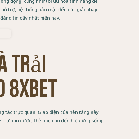
 sống động, cũng như tối ưu hóa tính năng để
 hỗ trợ, hệ thống bảo mật đến các giải pháp
đáng tin cậy nhất hiện nay.
à Trải
o 8XBET
g tác trực quan. Giao diện của nền tảng này
iết từ bàn cược, thẻ bài, cho đến hiệu ứng sống