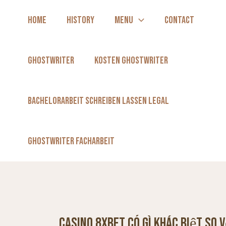
Skip
Post
HOME
HISTORY
MENU
CONTACT
to
navigation
content
GHOSTWRITER
KOSTEN GHOSTWRITER
BACHELORARBEIT SCHREIBEN LASSEN LEGAL
GHOSTWRITER FACHARBEIT
Casino 8XBET có gì khác biệt so 