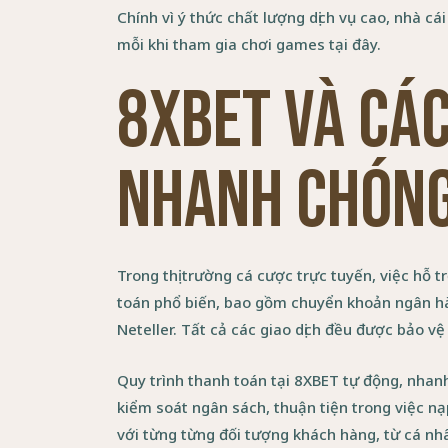
Chính vì ý thức chất lượng dịch vụ cao, nhà c
mỗi khi tham gia chơi games tại đây.
8XBET và Cá
Nhanh Chóng,
Trong thị trường cá cược trực tuyến, việc hỗ
toán phổ biến, bao gồm chuyển khoản ngân hàng
Neteller. Tất cả các giao dịch đều được bảo v
Quy trình thanh toán tại 8XBET tự động, nhanh
kiểm soát ngân sách, thuận tiện trong việc nạp
với từng từng đối tượng khách hàng, từ cá nh