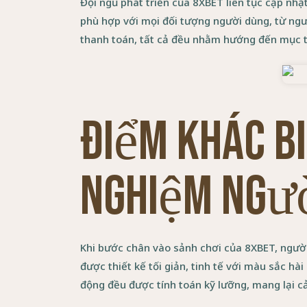
Đội ngũ phát triển của 8XBET liên tục cập nhậ
phù hợp với mọi đối tượng người dùng, từ ngư
thanh toán, tất cả đều nhằm hướng đến mục tiê
Điểm Khác Bi
Nghiệm Ngườ
Khi bước chân vào sảnh chơi của 8XBET, người
được thiết kế tối giản, tinh tế với màu sắc hà
động đều được tính toán kỹ lưỡng, mang lại cả