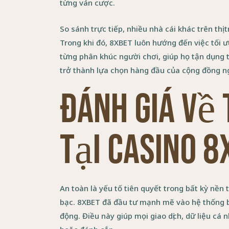
từng ván cược.
So sánh trực tiếp, nhiều nhà cái khác trên th
Trong khi đó, 8XBET luôn hướng đến việc tối 
từng phân khúc người chơi, giúp họ tận dụng tố
trở thành lựa chọn hàng đầu của cộng đồng ng
Đánh Giá Về 
Tại Casino 8
An toàn là yếu tố tiên quyết trong bất kỳ nền
bạc. 8XBET đã đầu tư mạnh mẽ vào hệ thống bả
động. Điều này giúp mọi giao dịch, dữ liệu cá