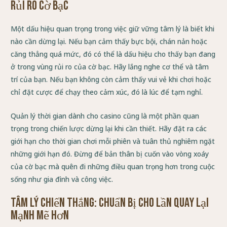
Rủi Ro Cờ Bạc
Một dấu hiệu quan trọng trong việc giữ vững tâm lý là biết khi
nào cần dừng lại. Nếu bạn cảm thấy bực bội, chán nản hoặc
căng thẳng quá mức, đó có thể là dấu hiệu cho thấy bạn đang
ở trong vùng rủi ro của cờ bạc. Hãy lắng nghe cơ thể và tâm
trí của bạn. Nếu bạn không còn cảm thấy vui vẻ khi chơi hoặc
chỉ đặt cược để chạy theo cảm xúc, đó là lúc để tạm nghỉ.
Quản lý thời gian dành cho casino cũng là một phần quan
trọng trong chiến lược dừng lại khi cần thiết. Hãy đặt ra các
giới hạn cho thời gian chơi mỗi phiên và tuân thủ nghiêm ngặt
những giới hạn đó. Đừng để bản thân bị cuốn vào vòng xoáy
của cờ bạc mà quên đi những điều quan trọng hơn trong cuộc
sống như gia đình và công việc.
Tâm Lý Chiến Thắng: Chuẩn Bị Cho Lần Quay Lại
Mạnh Mẽ Hơn