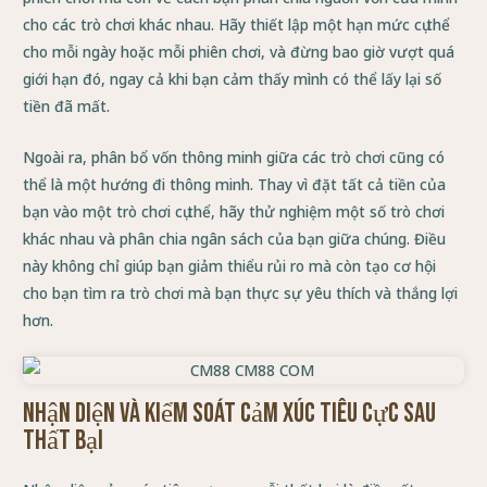
cho các trò chơi khác nhau. Hãy thiết lập một hạn mức cụ thể
cho mỗi ngày hoặc mỗi phiên chơi, và đừng bao giờ vượt quá
giới hạn đó, ngay cả khi bạn cảm thấy mình có thể lấy lại số
tiền đã mất.
Ngoài ra, phân bổ vốn thông minh giữa các trò chơi cũng có
thể là một hướng đi thông minh. Thay vì đặt tất cả tiền của
bạn vào một trò chơi cụ thể, hãy thử nghiệm một số trò chơi
khác nhau và phân chia ngân sách của bạn giữa chúng. Điều
này không chỉ giúp bạn giảm thiểu rủi ro mà còn tạo cơ hội
cho bạn tìm ra trò chơi mà bạn thực sự yêu thích và thắng lợi
hơn.
Nhận Diện và Kiểm Soát Cảm Xúc Tiêu Cực Sau
Thất Bại