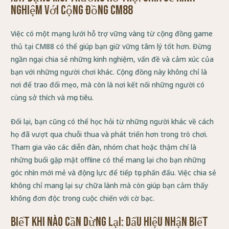
Nghiệm Với Cộng Đồng CM88
Việc có một mạng lưới hỗ trợ vững vàng từ cộng đồng game
thủ tại CM88 có thể giúp bạn giữ vững tâm lý tốt hơn. Đừng
ngần ngại chia sẻ những kinh nghiệm, vấn đề và cảm xúc của
bạn với những người chơi khác. Cộng đồng này không chỉ là
nơi để trao đổi mẹo, mà còn là nơi kết nối những người có
cùng sở thích và mục tiêu.
Đổi lại, bạn cũng có thể học hỏi từ những người khác về cách
họ đã vượt qua chuỗi thua và phát triển hơn trong trò chơi.
Tham gia vào các diễn đàn, nhóm chat hoặc thậm chí là
những buổi gặp mặt offline có thể mang lại cho bạn những
góc nhìn mới mẻ và động lực để tiếp tục phấn đấu. Việc chia sẻ
không chỉ mang lại sự chữa lành mà còn giúp bạn cảm thấy
không đơn độc trong cuộc chiến với cờ bạc.
Biết Khi Nào Cần Dừng Lại: Dấu Hiệu Nhận Biết