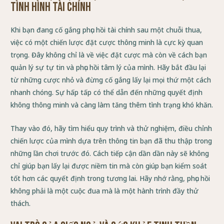
Tình Hình Tài Chính
Khi bạn đang cố gắng phục hồi tài chính sau một chuỗi thua,
việc có một chiến lược đặt cược thông minh là cực kỳ quan
trọng. Đây không chỉ là về việc đặt cược mà còn về cách bạn
quản lý sự tự tin và phục hồi tâm lý của mình. Hãy bắt đầu lại
từ những cược nhỏ và đừng cố gắng lấy lại mọi thứ một cách
nhanh chóng. Sự hấp tấp có thể dẫn đến những quyết định
không thông minh và càng làm tăng thêm tình trạng khó khăn.
Thay vào đó, hãy tìm hiểu quy trình và thử nghiệm, điều chỉnh
chiến lược của mình dựa trên thông tin bạn đã thu thập trong
những lần chơi trước đó. Cách tiếp cận dần dần này sẽ không
chỉ giúp bạn lấy lại được niềm tin mà còn giúp bạn kiểm soát
tốt hơn các quyết định trong tương lai. Hãy nhớ rằng, phục hồi
không phải là một cuộc đua mà là một hành trình đầy thử
thách.