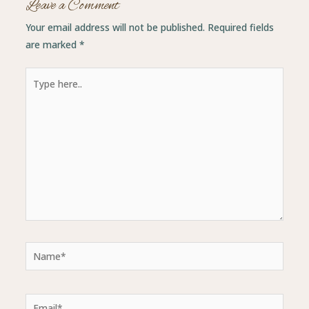
Leave a Comment
Your email address will not be published.
Required fields
are marked
*
Type
here..
Name*
Email*