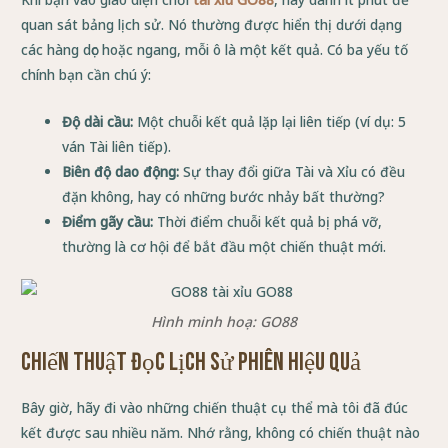
quan sát bảng lịch sử. Nó thường được hiển thị dưới dạng
các hàng dọc hoặc ngang, mỗi ô là một kết quả. Có ba yếu tố
chính bạn cần chú ý:
Độ dài cầu:
Một chuỗi kết quả lặp lại liên tiếp (ví dụ: 5
ván Tài liên tiếp).
Biên độ dao động:
Sự thay đổi giữa Tài và Xỉu có đều
đặn không, hay có những bước nhảy bất thường?
Điểm gãy cầu:
Thời điểm chuỗi kết quả bị phá vỡ,
thường là cơ hội để bắt đầu một chiến thuật mới.
Hình minh hoạ: GO88
Chiến thuật đọc lịch sử phiên hiệu quả
Bây giờ, hãy đi vào những chiến thuật cụ thể mà tôi đã đúc
kết được sau nhiều năm. Nhớ rằng, không có chiến thuật nào