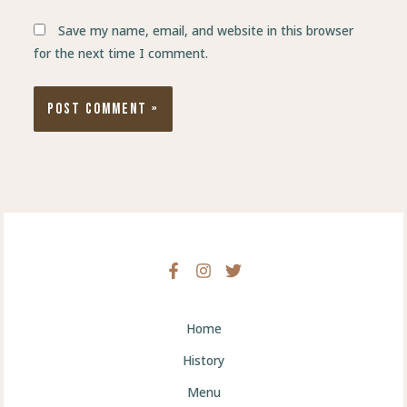
Save my name, email, and website in this browser
for the next time I comment.
Home
History
Menu