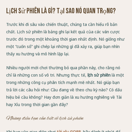
Lịch sử phiên là gì? Tại sao nó quan trọng?
Trước khi đi sâu vào chiến thuật, chúng ta cần hiểu rõ bản
chất. Lịch sử phiên là bảng ghi lại kết quả của các ván cược
trước đó trong một khoảng thời gian nhất định. Nó giống như
một “cuốn sổ” ghi chép lại những gì đã xảy ra, giúp bạn nhìn
thấy xu hướng và mô hình lặp lại.
Nhiều người mới chơi thường bỏ qua phần này, cho rằng nó
chỉ là những con số vô tri. Nhưng thực tế,
lịch sử phiên
là một
trong những công cụ phân tích mạnh mẽ nhất. Nó giúp bạn
trả lời các câu hỏi như: Cầu đang về theo chu kỳ nào? Có dấu
hiệu bẻ cầu không? Hay đơn giản là xu hướng nghiêng về Tài
hay Xỉu trong thời gian gần đây?
Những điều bạn cần biết về lịch sử phiên
Khi bạn vào giao diện chơi
tài xỉu GO88
, hãy dành ít phút để