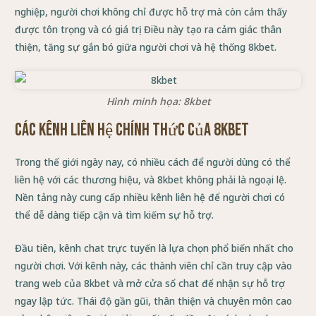
nghiệp, người chơi không chỉ được hỗ trợ mà còn cảm thấy
được tôn trọng và có giá trị. Điều này tạo ra cảm giác thân
thiện, tăng sự gắn bó giữa người chơi và hệ thống 8kbet.
Hình minh họa: 8kbet
Các kênh liên hệ chính thức của 8kbet
Trong thế giới ngày nay, có nhiều cách để người dùng có thể
liên hệ với các thương hiệu, và 8kbet không phải là ngoại lệ.
Nền tảng này cung cấp nhiều kênh liên hệ để người chơi có
thể dễ dàng tiếp cận và tìm kiếm sự hỗ trợ.
Đầu tiên, kênh chat trực tuyến là lựa chọn phổ biến nhất cho
người chơi. Với kênh này, các thành viên chỉ cần truy cập vào
trang web của 8kbet và mở cửa sổ chat để nhận sự hỗ trợ
ngay lập tức. Thái độ gần gũi, thân thiện và chuyên môn cao