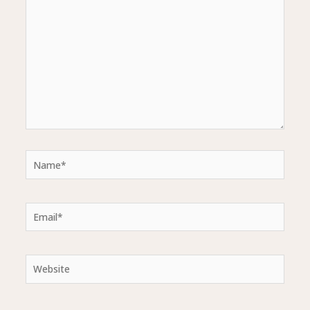
here..
Name*
Email*
Website