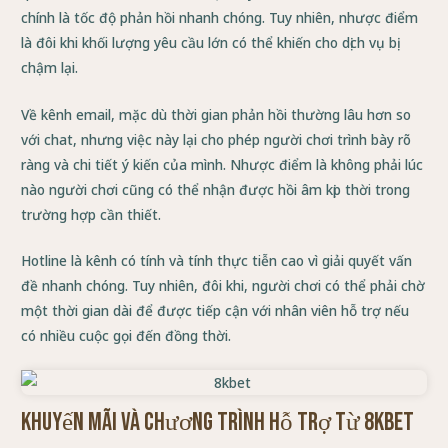
chính là tốc độ phản hồi nhanh chóng. Tuy nhiên, nhược điểm
là đôi khi khối lượng yêu cầu lớn có thể khiến cho dịch vụ bị
chậm lại.
Về kênh email, mặc dù thời gian phản hồi thường lâu hơn so
với chat, nhưng việc này lại cho phép người chơi trình bày rõ
ràng và chi tiết ý kiến của mình. Nhược điểm là không phải lúc
nào người chơi cũng có thể nhận được hồi âm kịp thời trong
trường hợp cần thiết.
Hotline là kênh có tính và tính thực tiễn cao vì giải quyết vấn
đề nhanh chóng. Tuy nhiên, đôi khi, người chơi có thể phải chờ
một thời gian dài để được tiếp cận với nhân viên hỗ trợ nếu
có nhiều cuộc gọi đến đồng thời.
Khuyến mãi và chương trình hỗ trợ từ 8kbet