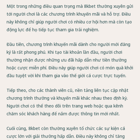
Một trong những điều quan trọng mà 8kbet thường xuyên gửi
tới người chơi là các chương trình khuyến mãi và hỗ trợ. Điều
này không chỉ giúp người chơi có nhiều cơ hội hơn mà còn tạo
động lực để họ tiếp tục tham gia trải nghiệm.
Đầu tiên, chương trình khuyến mãi dành cho người mới đăng
ký là rất phong phú. Khi tạo tài khoản lần đầu, người chơi
thường nhận được những ưu đãi hấp dẫn như tiền thưởng
hoặc cược miễn phí. Điều này giúp người chơi có món quà khởi
đầu tuyệt vời khi tham gia vào thế giới cá cược trực tuyến.
Tiếp theo, cho các thành viên cũ, nền tảng liên tục cập nhật
chương trình thưởng và khuyến mãi khác nhau theo định kỳ.
Người chơi có thể theo dõi trên trang web hoặc qua kênh
chăm sóc khách hàng để nắm được thông tin mới nhất.
Cuối cùng, 8kbet còn thường xuyên tổ chức các sự kiện cá
cược lớn với giải thưởng hấp dẫn. Điều này không chỉ tăng