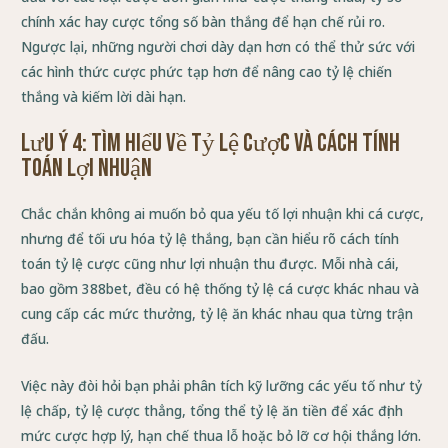
chính xác hay cược tổng số bàn thắng để hạn chế rủi ro.
Ngược lại, những người chơi dày dạn hơn có thể thử sức với
các hình thức cược phức tạp hơn để nâng cao tỷ lệ chiến
thắng và kiếm lời dài hạn.
Lưu Ý 4: Tìm Hiểu Về Tỷ Lệ Cược và Cách Tính
Toán Lợi Nhuận
Chắc chắn không ai muốn bỏ qua yếu tố lợi nhuận khi cá cược,
nhưng để tối ưu hóa tỷ lệ thắng, bạn cần hiểu rõ cách tính
toán tỷ lệ cược cũng như lợi nhuận thu được. Mỗi nhà cái,
bao gồm 388bet, đều có hệ thống tỷ lệ cá cược khác nhau và
cung cấp các mức thưởng, tỷ lệ ăn khác nhau qua từng trận
đấu.
Việc này đòi hỏi bạn phải phân tích kỹ lưỡng các yếu tố như tỷ
lệ chấp, tỷ lệ cược thẳng, tổng thể tỷ lệ ăn tiền để xác định
mức cược hợp lý, hạn chế thua lỗ hoặc bỏ lỡ cơ hội thắng lớn.