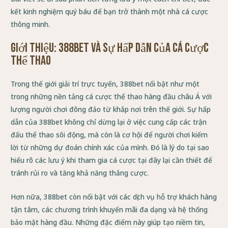
kết kinh nghiệm quý báu để bạn trở thành một nhà cá cược
thông minh.
Giới Thiệu: 388bet và Sự Hấp Dẫn của Cá Cược
Thể Thao
Trong thế giới giải trí trực tuyến, 388bet nổi bật như một
trong những nền tảng cá cược thể thao hàng đầu châu Á với
lượng người chơi đông đảo từ khắp nơi trên thế giới. Sự hấp
dẫn của 388bet không chỉ dừng lại ở việc cung cấp các trận
đấu thể thao sôi động, mà còn là cơ hội để người chơi kiếm
lời từ những dự đoán chính xác của mình. Đó là lý do tại sao
hiểu rõ các lưu ý khi tham gia cá cược tại đây lại cần thiết để
tránh rủi ro và tăng khả năng thắng cược.
Hơn nữa, 388bet còn nổi bật với các dịch vụ hỗ trợ khách hàng
tận tâm, các chương trình khuyến mãi đa dạng và hệ thống
bảo mật hàng đầu. Những đặc điểm này giúp tạo niềm tin,