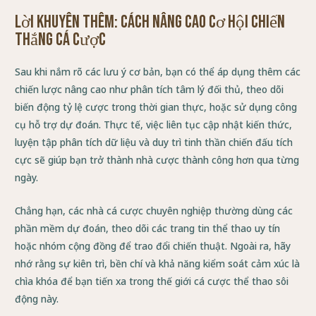
Lời Khuyên Thêm: Cách Nâng Cao Cơ Hội Chiến
Thắng Cá Cược
Sau khi nắm rõ các lưu ý cơ bản, bạn có thể áp dụng thêm các
chiến lược nâng cao như phân tích tâm lý đối thủ, theo dõi
biến động tỷ lệ cược trong thời gian thực, hoặc sử dụng công
cụ hỗ trợ dự đoán. Thực tế, việc liên tục cập nhật kiến thức,
luyện tập phân tích dữ liệu và duy trì tinh thần chiến đấu tích
cực sẽ giúp bạn trở thành nhà cược thành công hơn qua từng
ngày.
Chẳng hạn, các nhà cá cược chuyên nghiệp thường dùng các
phần mềm dự đoán, theo dõi các trang tin thể thao uy tín
hoặc nhóm cộng đồng để trao đổi chiến thuật. Ngoài ra, hãy
nhớ rằng sự kiên trì, bền chí và khả năng kiểm soát cảm xúc là
chìa khóa để bạn tiến xa trong thế giới cá cược thể thao sôi
động này.