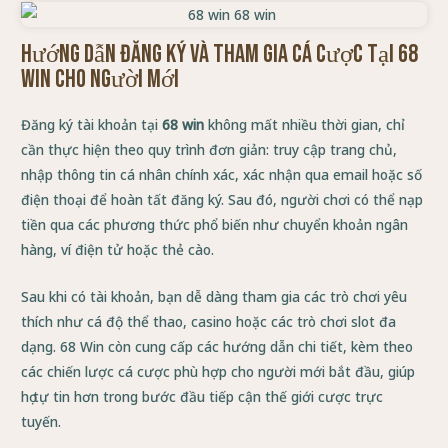
Hướng Dẫn Đăng Ký và Tham Gia Cá Cược Tại 68
Win Cho Người Mới
Đăng ký tài khoản tại
68 win
không mất nhiều thời gian, chỉ
cần thực hiện theo quy trình đơn giản: truy cập trang chủ,
nhập thông tin cá nhân chính xác, xác nhận qua email hoặc số
điện thoại để hoàn tất đăng ký. Sau đó, người chơi có thể nạp
tiền qua các phương thức phổ biến như chuyển khoản ngân
hàng, ví điện tử hoặc thẻ cào.
Sau khi có tài khoản, bạn dễ dàng tham gia các trò chơi yêu
thích như cá độ thể thao, casino hoặc các trò chơi slot đa
dạng. 68 Win còn cung cấp các hướng dẫn chi tiết, kèm theo
các chiến lược cá cược phù hợp cho người mới bắt đầu, giúp
họ tự tin hơn trong bước đầu tiếp cận thế giới cược trực
tuyến.