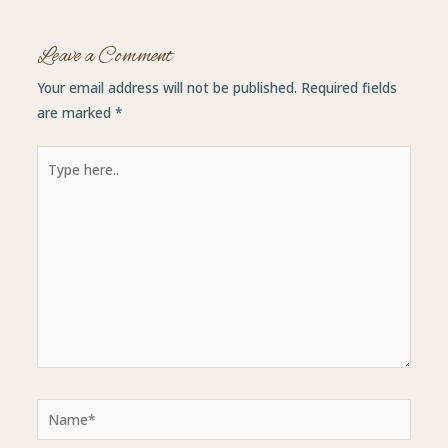
Leave a Comment
Your email address will not be published.
Required fields
are marked
*
Type
here..
Name*