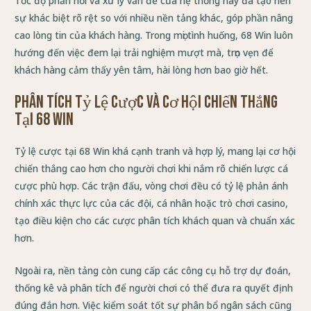
Tốc độ phản hồi và xử lý vấn đề của hệ thống này đã tạo nên
sự khác biệt rõ rệt so với nhiều nền tảng khác, góp phần nâng
cao lòng tin của khách hàng. Trong mọi tình huống, 68 Win luôn
hướng đến việc đem lại trải nghiệm mượt mà, trọn vẹn để
khách hàng cảm thấy yên tâm, hài lòng hơn bao giờ hết.
Phân Tích Tỷ Lệ Cược và Cơ Hội Chiến Thắng
Tại 68 Win
Tỷ lệ cược tại 68 Win khá cạnh tranh và hợp lý, mang lại cơ hội
chiến thắng cao hơn cho người chơi khi nắm rõ chiến lược cá
cược phù hợp. Các trận đấu, vòng chơi đều có tỷ lệ phản ánh
chính xác thực lực của các đội, cá nhân hoặc trò chơi casino,
tạo điều kiện cho các cược phân tích khách quan và chuẩn xác
hơn.
Ngoài ra, nền tảng còn cung cấp các công cụ hỗ trợ dự đoán,
thống kê và phân tích để người chơi có thể đưa ra quyết định
đúng đắn hơn. Việc kiểm soát tốt sự phân bổ ngân sách cũng