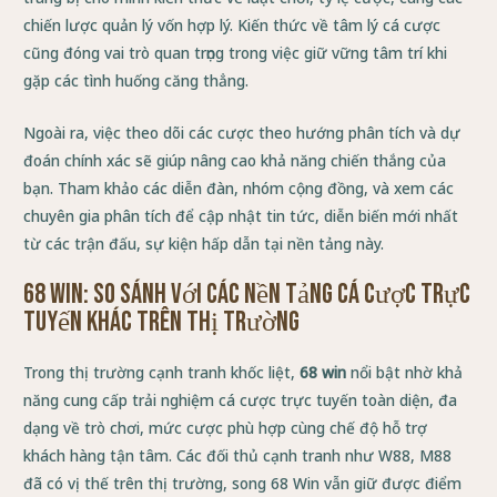
chiến lược quản lý vốn hợp lý. Kiến thức về tâm lý cá cược
cũng đóng vai trò quan trọng trong việc giữ vững tâm trí khi
gặp các tình huống căng thẳng.
Ngoài ra, việc theo dõi các cược theo hướng phân tích và dự
đoán chính xác sẽ giúp nâng cao khả năng chiến thắng của
bạn. Tham khảo các diễn đàn, nhóm cộng đồng, và xem các
chuyên gia phân tích để cập nhật tin tức, diễn biến mới nhất
từ các trận đấu, sự kiện hấp dẫn tại nền tảng này.
68 Win: So Sánh Với Các Nền Tảng Cá Cược Trực
Tuyến Khác Trên Thị Trường
Trong thị trường cạnh tranh khốc liệt,
68 win
nổi bật nhờ khả
năng cung cấp trải nghiệm cá cược trực tuyến toàn diện, đa
dạng về trò chơi, mức cược phù hợp cùng chế độ hỗ trợ
khách hàng tận tâm. Các đối thủ cạnh tranh như W88, M88
đã có vị thế trên thị trường, song 68 Win vẫn giữ được điểm