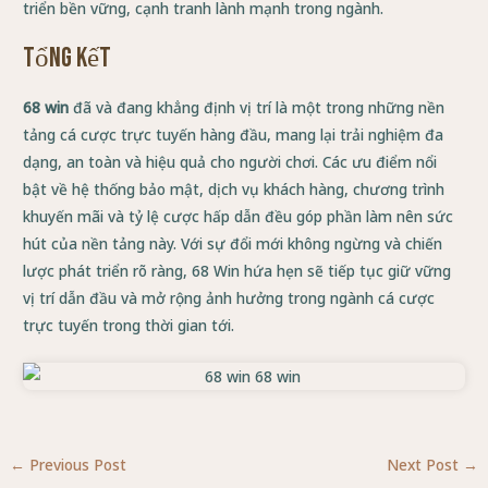
triển bền vững, cạnh tranh lành mạnh trong ngành.
Tổng kết
68 win
đã và đang khẳng định vị trí là một trong những nền
tảng cá cược trực tuyến hàng đầu, mang lại trải nghiệm đa
dạng, an toàn và hiệu quả cho người chơi. Các ưu điểm nổi
bật về hệ thống bảo mật, dịch vụ khách hàng, chương trình
khuyến mãi và tỷ lệ cược hấp dẫn đều góp phần làm nên sức
hút của nền tảng này. Với sự đổi mới không ngừng và chiến
lược phát triển rõ ràng, 68 Win hứa hẹn sẽ tiếp tục giữ vững
vị trí dẫn đầu và mở rộng ảnh hưởng trong ngành cá cược
trực tuyến trong thời gian tới.
←
Previous Post
Next Post
→