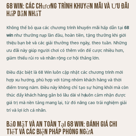
68 Win: Các Chương Trình Khuyến Mãi và Ưu Đãi
Hấp Dẫn Nhất
Không thể bỏ qua các chương trình khuyến mãi hấp dẫn tại
68
win
như thưởng nạp lần đầu, hoàn tiền, tặng thưởng khi giới
thiệu bạn bè và các giải thưởng theo ngày, theo tuần. Những
ưu đãi này giúp người chơi có thêm vốn để cược nhiều hơn,
giảm thiểu rủi ro và nhân rộng cơ hội thắng lớn.
Điều đặc biệt là 68 Win luôn cập nhật các chương trình mới
hợp xu hướng, phù hợp với từng nhóm khách hàng và thời
điểm trong năm. Điều này không chỉ tạo sự hứng khởi mà còn
thúc đẩy khách hàng gắn bó lâu dài vì họ luôn cảm nhận được
giá trị mà nền tảng mang lại, từ đó nâng cao trải nghiệm giải
trí và lợi ích cá nhân.
Bảo Mật và An Toàn Tại 68 Win: Đánh Giá Chi
Tiết và Các Biện Pháp Phòng Ngừa