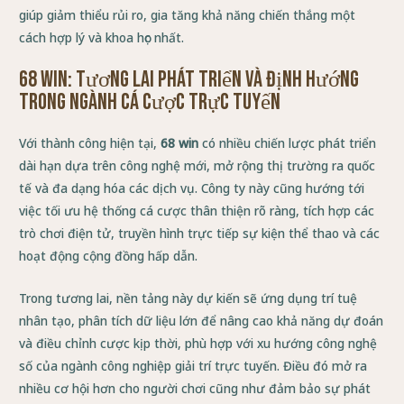
giúp giảm thiểu rủi ro, gia tăng khả năng chiến thắng một
cách hợp lý và khoa học nhất.
68 Win: Tương Lai Phát Triển và Định Hướng
Trong Ngành Cá Cược Trực Tuyến
Với thành công hiện tại,
68 win
có nhiều chiến lược phát triển
dài hạn dựa trên công nghệ mới, mở rộng thị trường ra quốc
tế và đa dạng hóa các dịch vụ. Công ty này cũng hướng tới
việc tối ưu hệ thống cá cược thân thiện rõ ràng, tích hợp các
trò chơi điện tử, truyền hình trực tiếp sự kiện thể thao và các
hoạt động cộng đồng hấp dẫn.
Trong tương lai, nền tảng này dự kiến sẽ ứng dụng trí tuệ
nhân tạo, phân tích dữ liệu lớn để nâng cao khả năng dự đoán
và điều chỉnh cược kịp thời, phù hợp với xu hướng công nghệ
số của ngành công nghiệp giải trí trực tuyến. Điều đó mở ra
nhiều cơ hội hơn cho người chơi cũng như đảm bảo sự phát