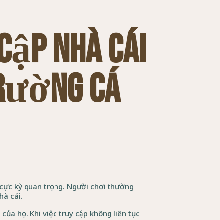
Cập Nhà Cái
Trường Cá
n cực kỳ quan trọng. Người chơi thường
hà cái.
ủa họ. Khi việc truy cập không liên tục