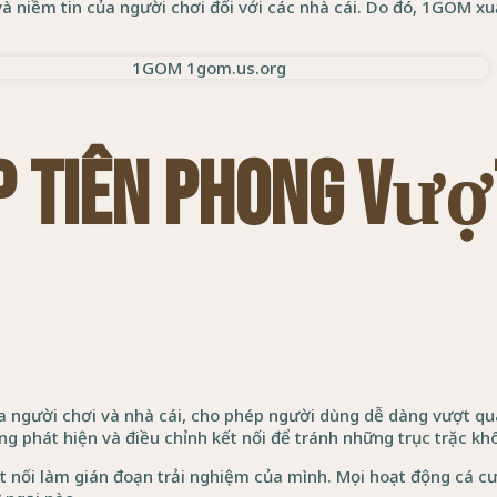
 và niềm tin của người chơi đối với các nhà cái. Do đó, 1GOM x
p Tiên Phong Vượ
 người chơi và nhà cái, cho phép người dùng dễ dàng vượt qua
ng phát hiện và điều chỉnh kết nối để tránh những trục trặc kh
 nối làm gián đoạn trải nghiệm của mình. Mọi hoạt động cá cượ