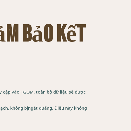
ảm Bảo Kết
y cập vào 1GOM, toàn bộ dữ liệu sẽ được
mạch, không bị ngắt quãng. Điều này không