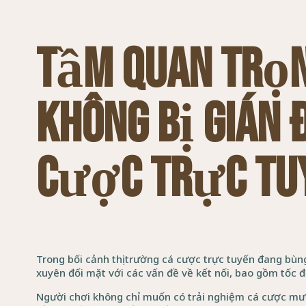
Tầm Quan Trọn
Không Bị Gián
Cược Trực Tu
Trong bối cảnh thị trường cá cược trực tuyến đang bùn
xuyên đối mặt với các vấn đề về kết nối, bao gồm tốc 
Người chơi không chỉ muốn có trải nghiệm cá cược mượt