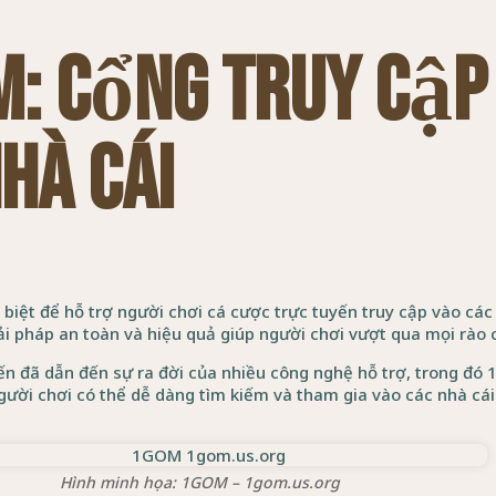
M: Cổng Truy Cập
hà cái
biệt để hỗ trợ người chơi cá cược trực tuyến truy cập vào các
i pháp an toàn và hiệu quả giúp người chơi vượt qua mọi rào c
yến đã dẫn đến sự ra đời của nhiều công nghệ hỗ trợ, trong đ
ười chơi có thể dễ dàng tìm kiếm và tham gia vào các nhà cái 
Hình minh họa: 1GOM – 1gom.us.org