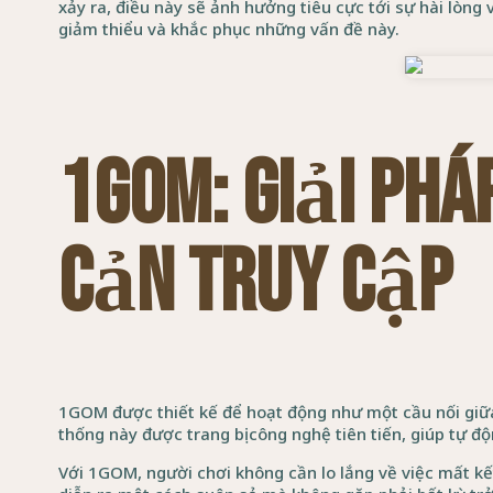
xảy ra, điều này sẽ ảnh hưởng tiêu cực tới sự hài lòng
giảm thiểu và khắc phục những vấn đề này.
1GOM: Giải Phá
Cản Truy Cập
1GOM được thiết kế để hoạt động như một cầu nối giữa
thống này được trang bị công nghệ tiên tiến, giúp tự độ
Với 1GOM, người chơi không cần lo lắng về việc mất kết