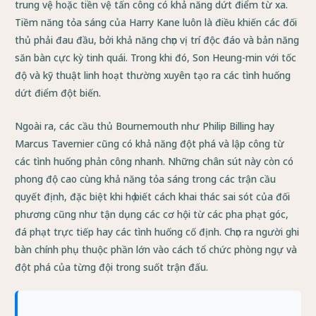
trung vệ hoặc tiền vệ tấn công có khả năng dứt điểm từ xa.
Tiềm năng tỏa sáng của Harry Kane luôn là điều khiến các đối
thủ phải đau đầu, bởi khả năng chọn vị trí độc đáo và bản năng
săn bàn cực kỳ tinh quái. Trong khi đó, Son Heung-min với tốc
độ và kỹ thuật linh hoạt thường xuyên tạo ra các tình huống
dứt điểm đột biến.
Ngoài ra, các cầu thủ Bournemouth như Philip Billing hay
Marcus Tavernier cũng có khả năng đột phá và lập công từ
các tình huống phản công nhanh. Những chân sút này còn có
phong độ cao cùng khả năng tỏa sáng trong các trận cầu
quyết định, đặc biệt khi họ biết cách khai thác sai sót của đối
phương cũng như tận dụng các cơ hội từ các pha phạt góc,
đá phạt trực tiếp hay các tình huống cố định. Chọn ra người ghi
bàn chính phụ thuộc phần lớn vào cách tổ chức phòng ngự và
đột phá của từng đội trong suốt trận đấu.