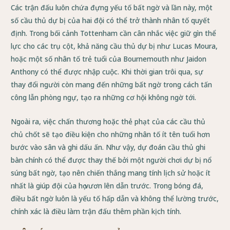
Các trận đấu luôn chứa đựng yếu tố bất ngờ và lần này, một
số cầu thủ dự bị của hai đội có thể trở thành nhân tố quyết
định. Trong bối cảnh Tottenham cần cân nhắc việc giữ gìn thể
lực cho các trụ cột, khả năng cầu thủ dự bị như Lucas Moura,
hoặc một số nhân tố trẻ tuổi của Bournemouth như Jaidon
Anthony có thể được nhập cuộc. Khi thời gian trôi qua, sự
thay đổi người còn mang đến những bất ngờ trong cách tấn
công lẫn phòng ngự, tạo ra những cơ hội không ngờ tới.
Ngoài ra, việc chấn thương hoặc thẻ phạt của các cầu thủ
chủ chốt sẽ tạo điều kiện cho những nhân tố ít tên tuổi hơn
bước vào sân và ghi dấu ấn. Như vậy, dự đoán cầu thủ ghi
bàn chính có thể được thay thế bởi một người chơi dự bị nổ
súng bất ngờ, tạo nên chiến thắng mang tính lịch sử hoặc ít
nhất là giúp đội của họ vươn lên dẫn trước. Trong bóng đá,
điều bất ngờ luôn là yếu tố hấp dẫn và không thể lường trước,
chính xác là điều làm trận đấu thêm phần kịch tính.