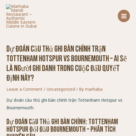
Skip
Post
MAIN
to
navigation
MENU
content
Dự đoán cầu thủ ghi bàn chính trận
Tottenham Hotspur vs Bournemouth – Ai sẽ
là người ghi danh trong cuộc đấu quyết
định này?
Leave a Comment
/
Uncategorized
/ By
marhaba
Dự đoán cầu thủ ghi bàn chính trận Tottenham Hotspur vs
Bournemouth.
Dự Đoán Cầu Thủ Ghi Bàn Chính: Tottenham
Hotspur Đối Đầu Bournemouth – Phân Tích