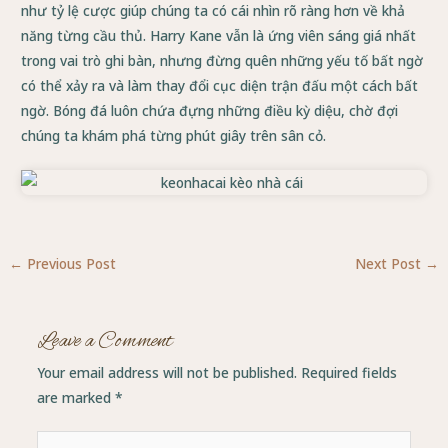
như tỷ lệ cược giúp chúng ta có cái nhìn rõ ràng hơn về khả
năng từng cầu thủ. Harry Kane vẫn là ứng viên sáng giá nhất
trong vai trò ghi bàn, nhưng đừng quên những yếu tố bất ngờ
có thể xảy ra và làm thay đổi cục diện trận đấu một cách bất
ngờ. Bóng đá luôn chứa đựng những điều kỳ diệu, chờ đợi
chúng ta khám phá từng phút giây trên sân cỏ.
←
Previous Post
Next Post
→
Leave a Comment
Your email address will not be published.
Required fields
are marked
*
Type