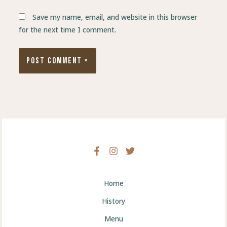
Save my name, email, and website in this browser
for the next time I comment.
Home
History
Menu