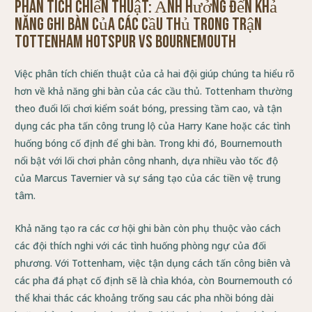
Phân Tích Chiến Thuật: Ảnh Hưởng Đến Khả
Năng Ghi Bàn Của Các Cầu Thủ Trong Trận
Tottenham Hotspur vs Bournemouth
Việc phân tích chiến thuật của cả hai đội giúp chúng ta hiểu rõ
hơn về khả năng ghi bàn của các cầu thủ. Tottenham thường
theo đuổi lối chơi kiểm soát bóng, pressing tầm cao, và tận
dụng các pha tấn công trung lộ của Harry Kane hoặc các tình
huống bóng cố định để ghi bàn. Trong khi đó, Bournemouth
nổi bật với lối chơi phản công nhanh, dựa nhiều vào tốc độ
của Marcus Tavernier và sự sáng tạo của các tiền vệ trung
tâm.
Khả năng tạo ra các cơ hội ghi bàn còn phụ thuộc vào cách
các đội thích nghi với các tình huống phòng ngự của đối
phương. Với Tottenham, việc tận dụng cách tấn công biên và
các pha đá phạt cố định sẽ là chìa khóa, còn Bournemouth có
thể khai thác các khoảng trống sau các pha nhồi bóng dài